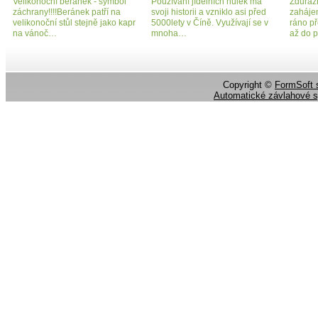
Velikonoční beránek - symbol
Používání jídelních hůlek má
Zdůrazň
záchrany!!!!Beránek patří na
svoji historii a vzniklo asi před
zahájen
velikonoční stůl stejně jako kapr
5000lety v Číně. Využívají se v
ráno př
na vánoč…
mnoha…
až do p
Copyright ©
FormSoft s
Automatické závlahové 