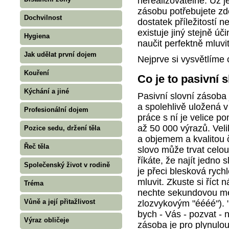
nerealizovatelné. Už j
zásobu potřebujete zd
Dochvilnost
dostatek příležitostí n
existuje jiný stejně ú
Hygiena
naučit perfektně mluvit
Jak udělat první dojem
Nejprve si vysvětlíme 
Kouření
Co je to pasivní 
Kýchání a jiné
Pasivní slovní zásoba 
a spolehlivě uložená v
Profesionální dojem
práce s ní je velice 
až 50 000 výrazů. Vel
Pozice sedu, držení těla
a objemem a kvalitou č
Řeč těla
slovo může trvat celo
říkáte, že najít jedno
Společenský život v rodině
je přeci blesková rychl
mluvit. Zkuste si říct 
Tréma
nechte sekundovou me
Vůně a její přitažlivost
zlozvykovým "éééé"). "D
bych - Vás - pozvat - 
Výraz obličeje
zásoba je pro plynulou