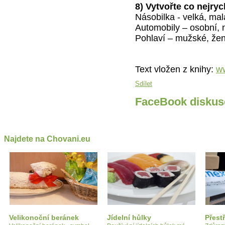
8) Vytvořte co nejry
Násobilka - velká, mal
Automobily – osobní, 
Pohlaví – mužské, že
Text vložen z knihy:
ww
Sdílet
FaceBook diskus
Najdete na Chovani.eu
Velikonoční beránek
Jídelní hůlky
Přest