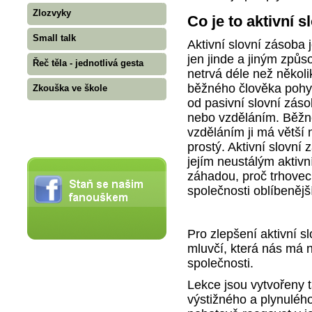
Zlozvyky
Co je to aktivní 
Small talk
Aktivní slovní zásoba 
jen jinde a jiným způs
Řeč těla - jednotlivá gesta
netrvá déle než několik
běžného člověka pohyb
Zkouška ve škole
od pasivní slovní zásob
nebo vzděláním. Běžně
vzděláním ji má větší
prostý. Aktivní slovn
jejím neustálým aktiv
záhadou, proč trhove
společnosti oblíbenějš
Pro zlepšení aktivní s
mluvčí, která nás má n
společnosti.
Lekce jsou vytvořeny t
výstižného a plynuléh