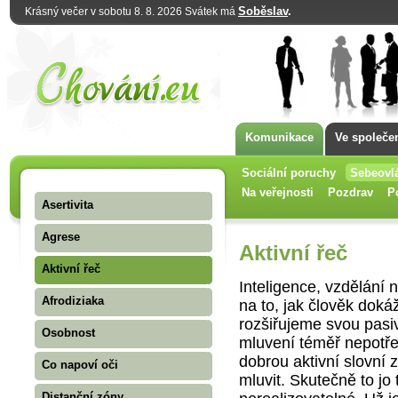
Soběslav
.
Krásný večer v sobotu 8. 8. 2026 Svátek má
Komunikace
Ve společe
Sociální poruchy
Sebeovl
Na veřejnosti
Pozdrav
P
Asertivita
Agrese
Aktivní řeč
Aktivní řeč
Inteligence, vzdělání 
Afrodiziaka
na to, jak člověk doká
rozšiřujeme svou pasiv
Osobnost
mluvení téměř nepotře
dobrou aktivní slovní z
Co napoví oči
mluvit. Skutečně to jo
Distanční zóny