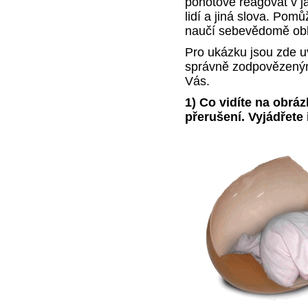
pohotově reagovat v ja
lidí a jiná slova. Pom
naučí sebevědomě obhá
Pro ukázku jsou zde u
správně zodpovězenými
Vás.
1) Co vidíte na obrá
přerušení. Vyjádřete 