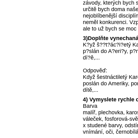
závody, kterých bych s
určitě bych doma naše
nejoblíbenější discipl
neměl konkurenci. Vz
ale to už bych se moc c
3)Doplňte vynechaná 
K?yž š??t?ác?i?etý Ka
p?slán do A?eri?y, p
dí?ě,...
Odpověď:
Když šestnáctiletý Kar
poslán do Ameriky, po
dítě,...
4) Vymyslete rychle 
Barva
malíř, plechovka, karos
váleček, fosforová-svět
x studené barvy, odstí
vnímání, oči, černobílá 