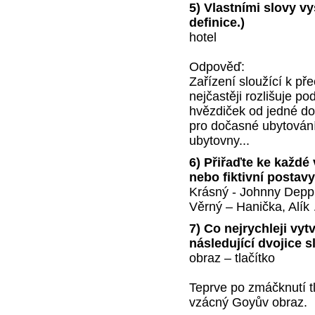
5) Vlastními slovy vy
definice.)
hotel
Odpověď:
Zařízení sloužící k p
nejčastěji rozlišuje p
hvězdiček od jedné do p
pro dočasné ubytování,
ubytovny...
6) Přiřaďte ke každé
nebo fiktivní postavy
Krásný - Johnny Depp
Věrný – Hanička, Alík
7) Co nejrychleji vyt
následující dvojice s
obraz – tlačítko
Teprve po zmáčknutí t
vzácný Goyův obraz.