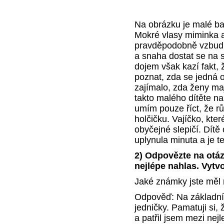
Na obrázku je malé bat
Mokré vlasy miminka a 
pravděpodobně vzbudit 
a snaha dostat se na s
dojem však kazí fakt,
poznat, zda se jedná 
zajímalo, zda ženy maj
takto malého dítěte na
umím pouze říct, že r
holčičku. Vajíčko, kter
obyčejné slepičí. Dítě 
uplynula minuta a je t
2) Odpovězte na otáz
nejlépe nahlas. Vytv
Jaké známky jste měl n
Odpověď: Na základní 
jedničky. Pamatuji si,
a patřil jsem mezi nej