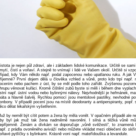
istota je nejen půl zdraví, ale i základem lidské komunikace. Určitě se sami 
mytí, čistí a voňaví. A stejně to vnímají i lidé ve Vašem okolí. Určitě si vz
řípad, kdy Vám někdo např. podal zapocenou nebo upatlanou ruku. A jak 
říjemné? První dojem dělá u člověka vzhled a vůně, proto kdo trpí např
ocením nebo pachem z úst, by se měl podle toho zařídit. Zvýšenou pozorn
hrupu věnovat kuřáci. Kromě čištění zubů byste si měli i během dne vyplach
stní např. ústní vodou nebo bylinnými nálevy. Nejvhodnější je heřmánek, ma
áta a hlavně šalvěj. Rychlou pomocí jsou mentolové pastilky, nevhodné p
onbony. V případě pocení jsou na místě deodoranty a antiperspiranty, popř. 
ěco dělat lékařským vyšetřením.
už by neměl být cítit potem a žena by měla vonět. V opačném případě ale n
by byl jak muž tak žena nadměrně navoněni. I silná a těžká vůně mů
epříjemně. Ženám a dívkám se doporučuje „vůně svěžesti“, to znamená 
apř. z prádla ovoněného aviváží nebo můžete vkládat mezi oblečení do skří
oňavé pytlíčky s bylinkami. Krásně voní např. mateřídouška a levandule.