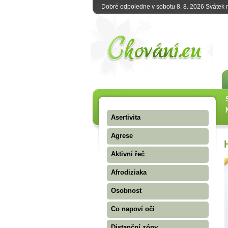
Dobré odpoledne v sobotu 8. 8. 2026 Svátek
Asertivita
Agrese
Aktivní řeč
Afrodiziaka
Osobnost
Co napoví oči
Distanční zóny