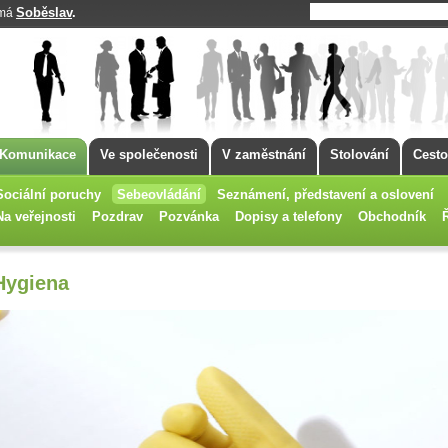
Soběslav
.
 má
Komunikace
Ve společenosti
V zaměstnání
Stolování
Cesto
Sociální poruchy
Sebeovládání
Seznámení, představení a oslovení
Na veřejnosti
Pozdrav
Pozvánka
Dopisy a telefony
Obchodník
Hygiena