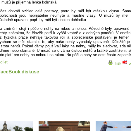
 mužů je příjemná lehká kolínská.
čes dotváří vzhled celé postavy, proto by měl být otázkou vkusu. Sam
polečnosti jsou nepřijatelné neumyté a mastné vlasy. U mužů by měl 
ůkladně upraven, popř. by měl být oholen dohladka.
a zmínění stojí i péče o nehty na rukou a nohou. Původně byly upravené
ehty známkou, že člověk patří k vyšší vrstvě a z dobrých poměrů. V dnešn
ž fyzická práce nehraje takovou roli a společenské postavení je téměř 
ychom se měli starat o to, aby naše nehty vypadaly upraveně. Důležité je
istota nehtů. Pokud dámy používají laky na nehty, měly by sledovat, zda n
dřené nebo ulámané. U mužů se dívá na čistou nehtů a krátké zastřižení.
oto platí pro nehty na nohou i na rukou. Na péči o nohy se dost často zapomí
dílet
Tisk
S
FaceBook diskuse