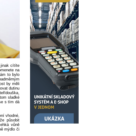
jinak cítíte
pomenete na
Vám to bylo
. nadměrným
ost by měli
ovat dutinu
teřídouška,
otom sladké
se s tím dá
ení vhodné,
že působit
lehká vůně
ně mýdlo či