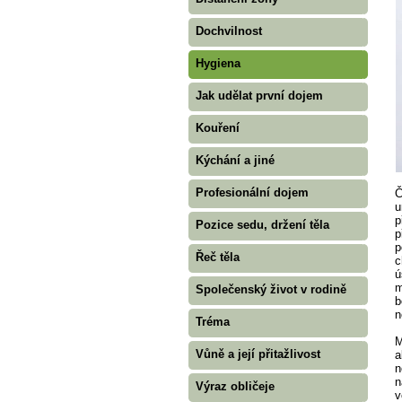
Dochvilnost
Hygiena
Jak udělat první dojem
Kouření
Kýchání a jiné
Profesionální dojem
Č
u
p
Pozice sedu, držení těla
p
p
Řeč těla
c
ú
m
Společenský život v rodině
b
n
Tréma
M
Vůně a její přitažlivost
a
n
n
Výraz obličeje
v