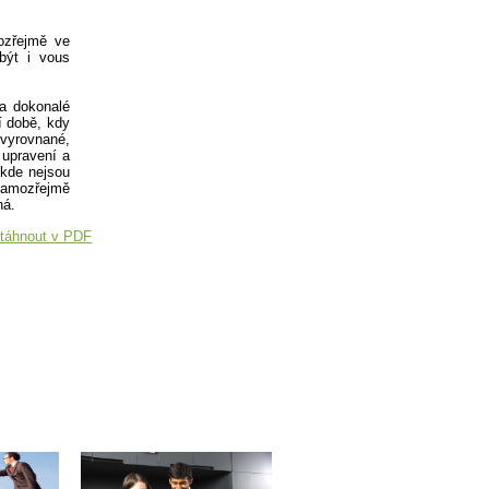
ozřejmě ve
být i vous
 a dokonalé
í době, kdy
vyrovnané,
 upravení a
ěkde nejsou
 Samozřejmě
ná.
táhnout v PDF