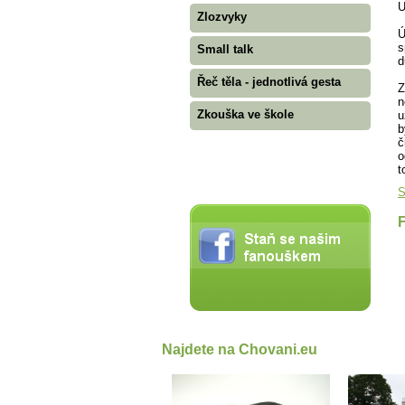
U
Zlozvyky
Ú
s
Small talk
d
Řeč těla - jednotlivá gesta
Z
n
Zkouška ve škole
u
b
č
o
t
S
Najdete na Chovani.eu