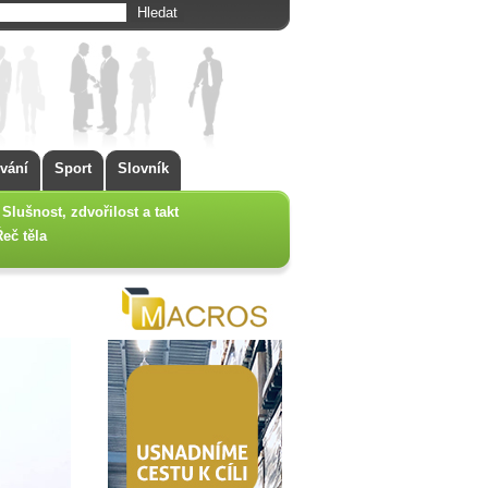
vání
Sport
Slovník
Slušnost, zdvořilost a takt
Řeč těla