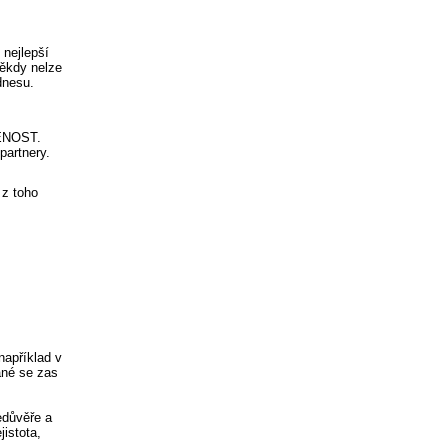
 nejlepší
ěkdy nelze
dnesu.
VENOST.
partnery.
 z toho
 například v
ané se zas
edůvěře a
istota,