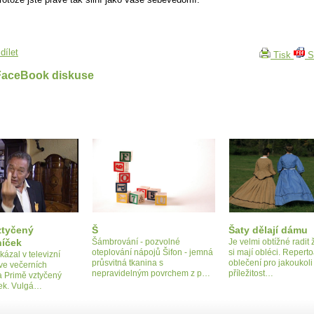
dílet
Tisk
S
FaceBook diskuse
ztyčený
Š
Šaty dělají dámu
níček
Šámbrování - pozvolné
Je velmi obtížné radit
oteplování nápojů Šifon - jemná
si mají obléci. Reperto
kázal v televizní
průsvitná tkanina s
oblečení pro jakoukoli
ve večerních
nepravidelným povrchem z p…
příležitost…
a Primě vztyčený
ček. Vulgá…