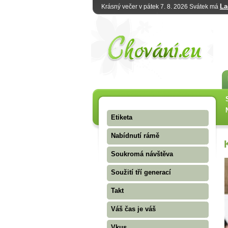
La
Krásný večer v pátek 7. 8. 2026 Svátek má
Etiketa
Nabídnutí rámě
Soukromá návštěva
Soužití tří generací
Takt
Váš čas je váš
Vkus