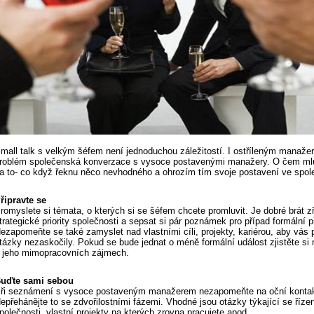
mall talk s velkým šéfem není jednoduchou záležitostí. I ostříleným manaže
roblém společenská konverzace s vysoce postavenými manažery. O čem mlu
a to- co když řeknu něco nevhodného a ohrozím tím svoje postavení ve spol
řipravte se
romyslete si témata, o kterých si se šéfem chcete promluvit. Je dobré brát zř
trategické priority společnosti a sepsat si pár poznámek pro případ formální pří
ezapomeňte se také zamyslet nad vlastními cíli, projekty, kariérou, aby vás 
tázky nezaskočily. Pokud se bude jednat o méně formální událost zjistěte si
 jeho mimopracovních zájmech.
uďte sami sebou
ři seznámení s vysoce postaveným manažerem nezapomeňte na oční kontak
epřehánějte to se zdvořilostními fázemi. Vhodné jsou otázky týkající se říze
polečnosti, vlastní projekty na kterých zrovna pracujete apod.