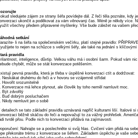
ozorujte
okud sledujete zájem ze strany šéfa povídejte dál. Z řeči těla poznáte, kdy je
onverzaci ukončit a poděkovat za vám věnovaný čas. Méně je někdy více. N
yužít všechny předem připravené myšlenky. Vše bude záležet na vašem pře
áhodná setkání
arazíte- li na šéfa na společenském večírku, platí stejné pravidlo: PŘIPRA
yužijete to nejen na schůzce s velkými šéfy, ale také na jednání s klíčovými 
tará pravidla
rilantnost, inteligence, důvtip. Velkou váhu má i osobní šarm. Pokud vám nic
ebude chybět, může se stát konverzace potěšením.
xistují pevná pravidla, která je třeba v úspěšné konverzaci ctít a dodržovat:
. Neskákat druhému do řeči a v hovoru se vzájemně střídat
. Hovořit srozumitelně
. Konverzace má lehce plynout, ale člověk by toho neměl namluvit moc.
. Být zdvořilý
. Buď dobrým posluchačem
. Nikdy nemluvit jen o sobě
 detailech se tato základní pravidla uznávaná napříč kulturami liší. Italové si
onverzaci běžně skáčou do řeči a nepovažují to za vážný prohřešek. Američ
ádi tvrdě přou. Podle nich to konverzaci přidává na zajímavosti.
oporučení: Nahrajte se a poslechněte si svůj hlas. Cvičení vám přidá na seb
épe překonáte trému z konverzace se šéfem. Základem úspěchu je vaše sebej
rotože jste právě tak silní jako vaše sebevědomí.