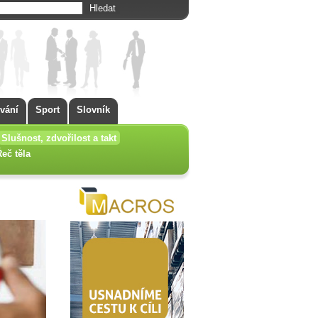
vání
Sport
Slovník
Slušnost, zdvořilost a takt
Řeč těla