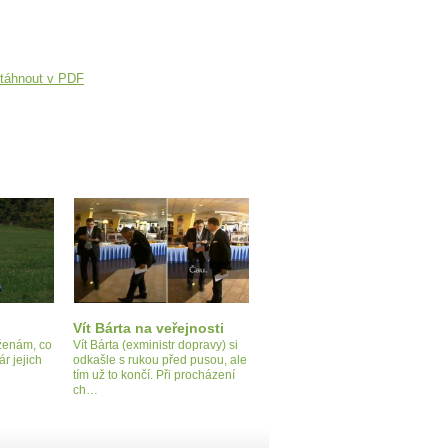
táhnout v PDF
Vít Bárta na veřejnosti
 ženám, co
Vít Bárta (exministr dopravy) si
ár jejich
odkašle s rukou před pusou, ale
tím už to končí. Při procházení
ch…