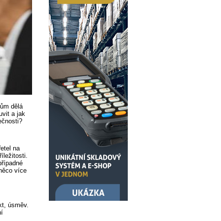
rům dělá
vit a jak
ečnosti?
etel na
ležitosti.
případné
 něco více
t, úsměv.
ní