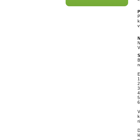
P
P
k
v
N
N
V
S
B
n
E
1
2
3
4
5
6
V
k
r
D
l
p