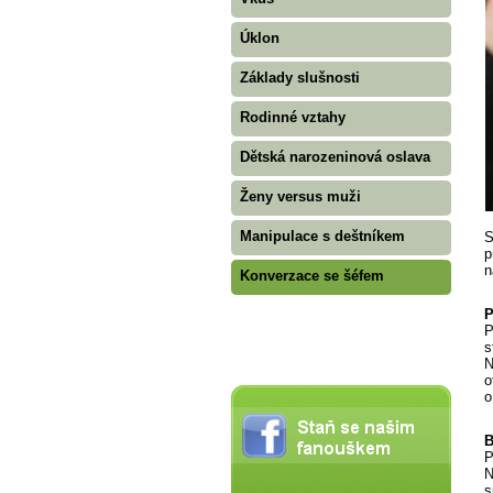
Úklon
Základy slušnosti
Rodinné vztahy
Dětská narozeninová oslava
Ženy versus muži
Manipulace s deštníkem
S
p
n
Konverzace se šéfem
P
P
s
N
o
o
B
P
N
s