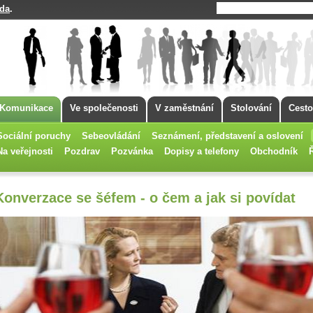
da
.
Komunikace
Ve společenosti
V zaměstnání
Stolování
Cesto
Sociální poruchy
Sebeovládání
Seznámení, představení a oslovení
Na veřejnosti
Pozdrav
Pozvánka
Dopisy a telefony
Obchodník
Konverzace se šéfem - o čem a jak si povídat