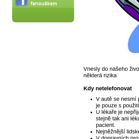
Vnesly do našeho živ
některá rizika
Kdy netelefonovat
V autě se nesmí 
je pouze s použit
U lékaře je nepři
stejně tak ani lék
pacient.
Nejněžnější lidsk
V dopravních pros