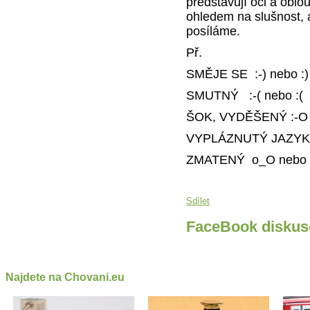
představují oči a oblo
ohledem na slušnost, 
posíláme.
Př.
SMĚJE SE :-) nebo :)
SMUTNÝ :-( nebo :(
ŠOK, VYDĚŠENÝ :-O 
VYPLÁZNUTÝ JAZYK :
ZMATENÝ o_O nebo
Sdílet
FaceBook diskus
Najdete na Chovani.eu