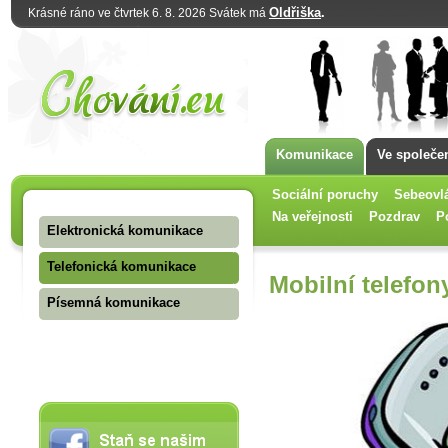
Oldřiška
.
Krásné ráno ve čtvrtek 6. 8. 2026 Svátek má
Komunikace
Ve společe
Sociální poruchy
Sebeovl
Na veřejnosti
Pozdrav
P
Elektronická komunikace
Telefonická komunikace
Mobilní telefon
Písemná komunikace