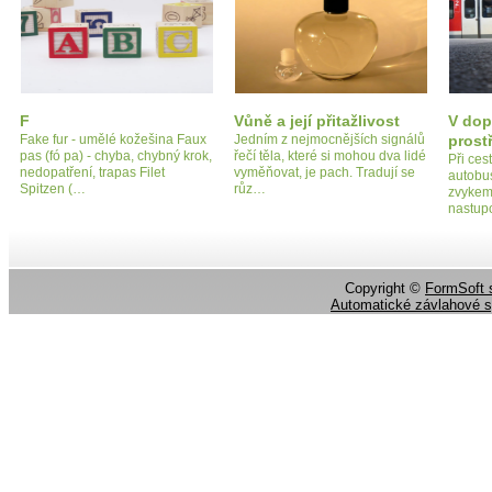
F
Vůně a její přitažlivost
V dop
Fake fur - umělé kožešina Faux
Jedním z nejmocnějších signálů
prost
pas (fó pa) - chyba, chybný krok,
řečí těla, které si mohou dva lidé
Při ces
nedopatření, trapas Filet
vyměňovat, je pach. Tradují se
autobu
Spitzen (…
růz…
zvykem 
nastup
Copyright ©
FormSoft s
Automatické závlahové 