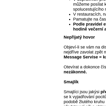
můžeme posílat k
spolucestujícího 
V restauracích, n
Pamatujte na ča
Podle pravidel 
hodině večerní 
Nepřijatý hovor
Objeví-li se vám na di
nejdříve zavolat zpět 
Message Servise = kr
Otevírat a dokonce čís
nezákonné.
Smajlík
Smajlíci jsou jakýsi
př
se k vyjadřování pocit
podobě žlutého kruhu s