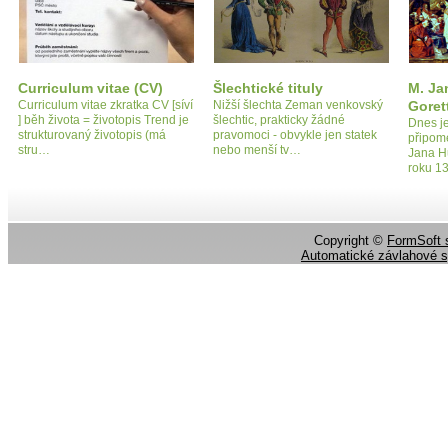
Curriculum vitae (CV)
Šlechtické tituly
M. Ja
Curriculum vitae zkratka CV [síví
Nižší šlechta Zeman venkovský
Goret
] běh života = životopis Trend je
šlechtic, prakticky žádné
Dnes j
strukturovaný životopis (má
pravomoci - obvykle jen statek
připome
stru…
nebo menší tv…
Jana Hu
roku 1
Copyright ©
FormSoft s
Automatické závlahové 