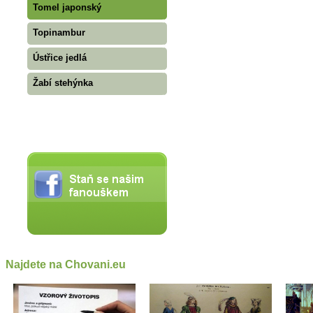
Tomel japonský
Topinambur
Ústřice jedlá
Žabí stehýnka
Najdete na Chovani.eu