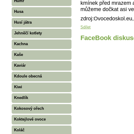
Humr
kmínek před mrazem a
můžeme dočkat asi ve 
Husa
zdroj:Ovocedoskol.eu,h
Husí játra
Sdílet
Jehněčí kotlety
FaceBook diskus
Kachna
Kaše
Kaviár
Kdoule obecná
Kiwi
Knedlík
Kokosový ořech
Koktejlové ovoce
Koláč