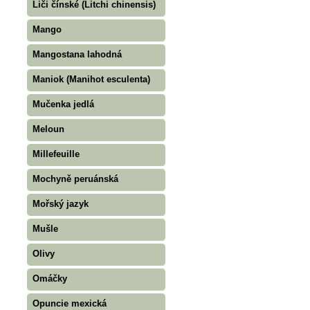
Liči čínské (Litchi chinensis)
Mango
Mangostana lahodná
Maniok (Manihot esculenta)
Mučenka jedlá
Meloun
Millefeuille
Mochyně peruánská
Mořský jazyk
Mušle
Olivy
Omáčky
Opuncie mexická