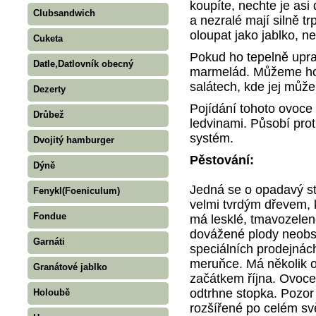
koupíte, nechte je asi 
Clubsandwich
a nezralé mají silně t
oloupat jako jablko, neb
Cuketa
Pokud ho tepelně upra
Datle,Datlovník obecný
marmelád. Můžeme ho 
salátech, kde jej můž
Dezerty
Pojídání tohoto ovoce
Drůbež
ledvinami. Působí prot
systém.
Dvojitý hamburger
Pěstování:
Dýně
Jedná se o opadavý s
Fenykl(Foeniculum)
velmi tvrdým dřevem, k
Fondue
má lesklé, tmavozelen
dovážené plody neobsa
Garnáti
speciálních prodejnác
meruňce. Má několik o
Granátové jablko
začátkem října. Ovoce
odtrhne stopka. Pozor 
Holoubě
rozšířené po celém sv