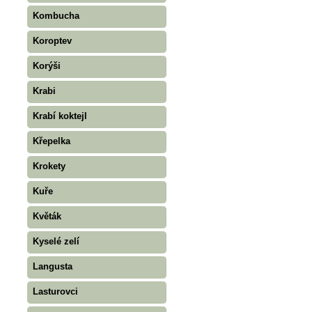
Kombucha
Koroptev
Korýši
Krabi
Krabí koktejl
Křepelka
Krokety
Kuře
Květák
Kyselé zelí
Langusta
Lasturovci