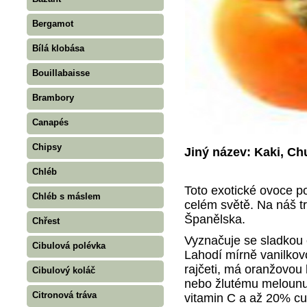
Bergamot
Bílá klobása
Bouillabaisse
Brambory
Canapés
Chipsy
Jiný název: Kaki, C
Chléb
Toto exotické ovoce p
Chléb s máslem
celém světě. Na náš tr
Španělska.
Chřest
Vyznačuje se sladkou 
Cibulová polévka
Lahodí mírně vanilkov
rajčeti, má oranžovou 
Cibulový koláč
nebo žlutému melounu
Citronová tráva
vitamin C a až 20% cu