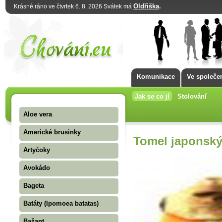
Oldřiška
.
Krásné ráno ve čtvrtek 6. 8. 2026 Svátek má
Komunikace
Ve společe
Jak se co jí
Stolování
Aloe vera
Americké brusinky
Tomel japonský
Artyčoky
Avokádo
Bageta
Batáty (Ipomoea batatas)
Bažant