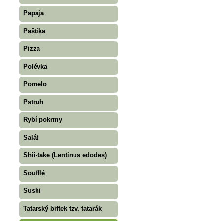
Papája
Paštika
Pizza
Polévka
Pomelo
Pstruh
Rybí pokrmy
Salát
Shii-take (Lentinus edodes)
Soufflé
Sushi
Tatarský biftek tzv. tatarák