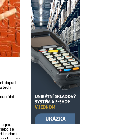
tní dopad
astech:
mentální
á jiné
 nebo se
dit radami
ě platí, že