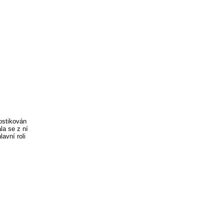
ostikován
la se z ní
avní roli