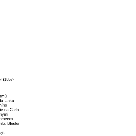
r (1857-
jemů
da. Jako
ního
iv na Carla
cnými
 praecox
lo. Bleuler
být