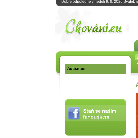
Dobré odpoledne v neděli 9. 8. 2026 Svátek
Autismus