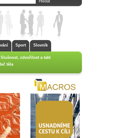
vání
Sport
Slovník
Slušnost, zdvořilost a takt
Řeč těla