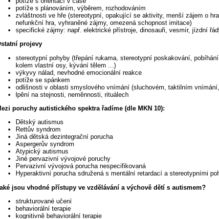
potíže s orientací v čase
potíže s plánováním, výběrem, rozhodováním
zvláštnosti ve hře (stereotypní, opakující se aktivity, menší zájem o hr
nefunkční hra, vyhraněné zájmy, omezená schopnost imitace)
specifické zájmy: např. elektrické přístroje, dinosauři, vesmír, jízdní řády
statní projevy
stereotypní pohyby (třepání rukama, stereotypní poskakování, pobíhání
kolem vlastní osy, kývání tělem ...)
výkyvy nálad, nevhodné emocionální reakce
potíže se spánkem
odlišnosti v oblasti smyslového vnímání (sluchovém, taktilním vnímání,
lpění na stejnosti, neměnnosti, rituálech
ezi poruchy autistického spektra řadíme (dle MKN 10):
Dětský autismus
Rettův syndrom
Jiná dětská dezintegrační porucha
Aspergerův syndrom
Atypický autismus
Jiné pervazivní vývojové poruchy
Pervazivní vývojová porucha nespecifikovaná
Hyperaktivní porucha sdružená s mentální retardací a stereotypními po
aké jsou vhodné přístupy ve vzdělávání a výchově dětí s autismem?
strukturované učení
behaviorální terapie
kognitivně behaviorální terapie