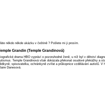
áte někdo někde ukázku v češtině ? Pošlete mi ji prosím.
Temple Grandin (Temple Grandinová)
iografické drama HBO vypráví o pozoruhodné ženě, u níž byl v dětství diagn
utismus. Temple Grandinová však dokázala překonat osudové překážky a sta
ědkyně, spisovatelka, ochránkyně zvířat a průkopnice vzdělávání autistů. V hl
laire Danesová.