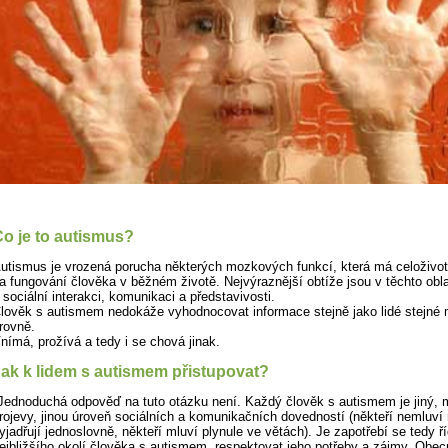
o je to autismus?
utismus je vrozená porucha některých mozkových funkcí, která má celoživo
a fungování člověka v běžném životě. Nejvýraznější obtíže jsou v těchto obl
 sociální interakci, komunikaci a představivosti.
lověk s autismem nedokáže vyhodnocovat informace stejně jako lidé stejné 
rovně.
nímá, prožívá a tedy i se chová jinak.
ak k lidem s autismem přistupovat?
Jednoduchá odpověď na tuto otázku není. Každý člověk s autismem je jiný, m
rojevy, jinou úroveň sociálních a komunikačních dovedností (někteří nemluví
yjadřují jednoslovně, někteří mluví plynule ve větách). Je zapotřebí se tedy ří
ejbližšího okolí člověka s autismem, respektovat jeho potřeby a zájmy. Obecn