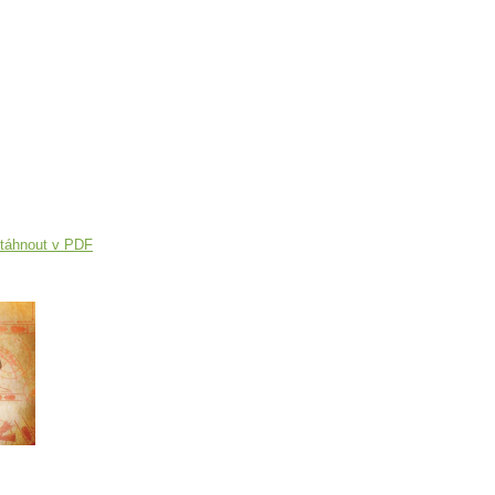
táhnout v PDF