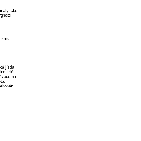
analytické
gholzi,
utismu
ká jízda
ne letět
řivede na
ta.
řekonání