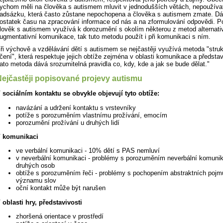
ychom měli na člověka s autismem mluvit v jednodušších větách, nepoužívat 
adsázku, která často zůstane nepochopena a člověka s autismem zmate. D
ostatek času na zpracování informace od nás a na zformulování odpovědi. 
lověk s autismem využívá k dorozumění s okolím některou z metod alternati
ugmentativní komunikace, tak tuto metodu použít i při komunikaci s ním.
ři výchově a vzdělávání dětí s autismem se nejčastěji využívá metoda "stru
čení", která respektuje jejich obtíže zejména v oblasti komunikace a představ
ato metoda dává srozumitelná pravidla co, kdy, kde a jak se bude dělat."
ejčastěji popisované projevy autismu
 sociálním kontaktu se obvykle objevují tyto obtíže:
navázání a udržení kontaktu s vrstevníky
potíže s porozuměním vlastnímu prožívání, emocím
porozumění prožívání u druhých lidí
 komunikaci
ve verbální komunikaci - 10% dětí s PAS nemluví
v neverbální komunikaci - problémy s porozuměním neverbální komuni
druhých osob
obtíže s porozuměním řeči - problémy s pochopením abstraktních pojm
významu slov
oční kontakt může být narušen
 oblasti hry, představivosti
zhoršená orientace v prostředí