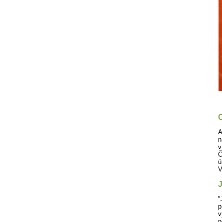
C
A
n
v
Č
ú
V
J
"
p
v
n