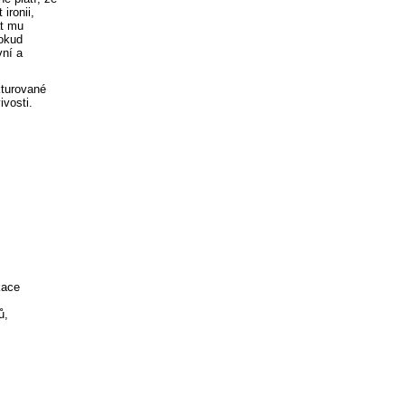
ironii,
át mu
Pokud
vní a
kturované
ivosti.
kace
ů,