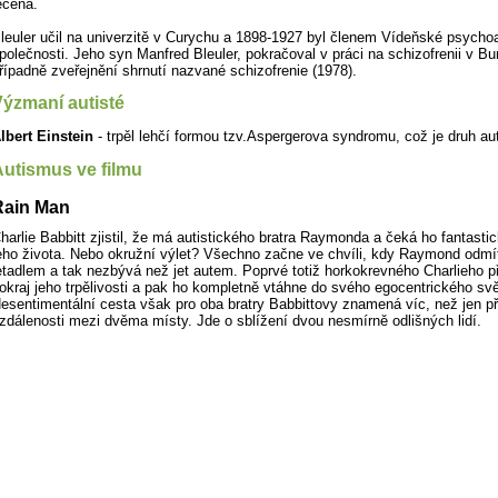
ečena.
leuler učil na univerzitě v Curychu a 1898-1927 byl členem Vídeňské psycho
polečnosti. Jeho syn Manfred Bleuler, pokračoval v práci na schizofrenii v Bur
řípadně zveřejnění shrnutí nazvané schizofrenie (1978).
ýzmaní autisté
lbert Einstein
- trpěl lehčí formou tzv.Aspergerova syndromu, což je druh a
utismus ve filmu
Rain Man
harlie Babbitt zjistil, že má autistického bratra Raymonda a čeká ho fantastic
eho života. Nebo okružní výlet? Všechno začne ve chvíli, kdy Raymond odmít
etadlem a tak nezbývá než jet autem. Poprvé totiž horkokrevného Charlieho p
okraj jeho trpělivosti a pak ho kompletně vtáhne do svého egocentrického svě
esentimentální cesta však pro oba bratry Babbittovy znamená víc, než jen p
zdálenosti mezi dvěma místy. Jde o sblížení dvou nesmírně odlišných lidí.