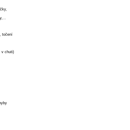
ačky,
,...
, točení
 v chuti)
hyby