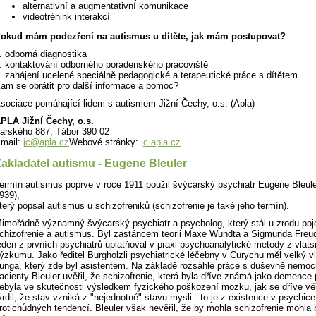
alternativní a augmentativní komunikace
videotrénink interakcí
okud mám podezření na autismus u dítěte, jak mám postupovat?
. odborná diagnostika
. kontaktování odborného poradenského pracoviště
. zahájení ucelené speciálně pedagogické a terapeutické práce s dítětem
am se obrátit pro další informace a pomoc?
sociace pomáhající lidem s autismem Jižní Čechy, o.s. (Apla)
PLA Jižní Čechy, o.s.
arského 887, Tábor 390 02
mail:
jc@apla.cz
Webové stránky:
jc.apla.cz
akladatel autismu - Eugene Bleuler
ermín autismus poprve v roce 1911 použil švýcarský psychiatr Eugene Bleule
939),
terý popsal autismus u schizofreniků (schizofrenie je také jeho termín).
imořádně významný švýcarský psychiatr a psycholog, který stál u zrodu po
chizofrenie a autismus. Byl zastáncem teorii Maxe Wundta a Sigmunda Freu
eden z prvních psychiatrů uplatňoval v praxi psychoanalytické metody z vlats
ýzkumu. Jako ředitel Burgholzli psychiatrické léčebny v Curychu měl velký vl
unga, který zde byl asistentem. Na základě rozsáhlé práce s duševně nemo
acienty Bleuler uvěřil, že schizofrenie, která byla dříve známá jako demence
ebyla ve skutečnosti výsledkem fyzického poškození mozku, jak se dříve věři
vrdil, že stav vzniká z "nejednotné" stavu mysli - to je z existence v psychice
rotichůdných tendencí. Bleuler však nevěřil, že by mohla schizofrenie mohla 