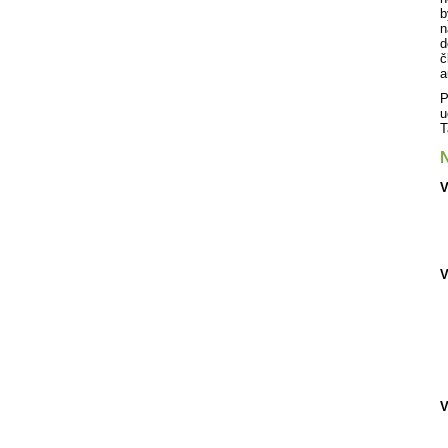
b
n
d
č
a
P
u
T
N
V
V
V