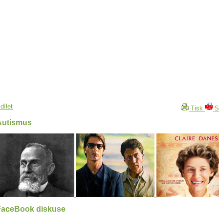
dílet
Tisk
S
Autismus
FaceBook diskuse