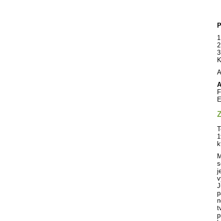
P
1
2
3
K
A
A
F
E
Z
T
1
k
M
s
j
v
J
p
n
t
p