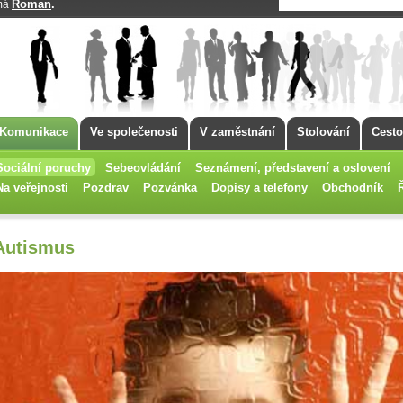
Roman
.
 má
Komunikace
Ve společenosti
V zaměstnání
Stolování
Cesto
Sociální poruchy
Sebeovládání
Seznámení, představení a oslovení
Na veřejnosti
Pozdrav
Pozvánka
Dopisy a telefony
Obchodník
Autismus