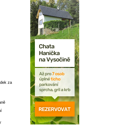
udek za
aně
í
y