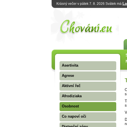
La
Krásný večer v pátek 7. 8. 2026 Svátek má
Asertivita
Agrese
Aktivní řeč
O
s
Afrodiziaka
T
s
Osobnost
V
Co napoví oči
D
n
Distanční zóny