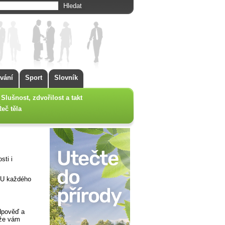
vání
Sport
Slovník
Slušnost, zdvořilost a takt
Řeč těla
sti i
. U každého
odpověď a
 že vám