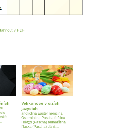
táhnout v PDF
čních
Velikonoce v cizích
ou
jazycích
žete
angličtina Easter němčina
nské
Osternlatina Pascha řečtina
c…
Πάσχα (Pascha) bulharština
Пасха (Pascha) dánš…