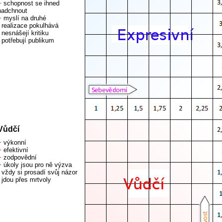
+
schopnost se ihned
nadchnout
+
myslí na druhé
realizace pokulhává
nesnášejí kritiku
potřebují publikum
Vůdčí
+
výkonní
+
efektivní
+
zodpovědní
+
úkoly jsou pro ně výzva
vždy si prosadí svůj názor
jdou přes mrtvoly