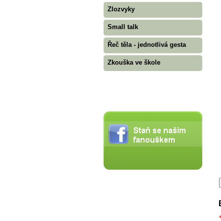
Zlozvyky
Small talk
Řeč těla - jednotlivá gesta
Zkouška ve škole