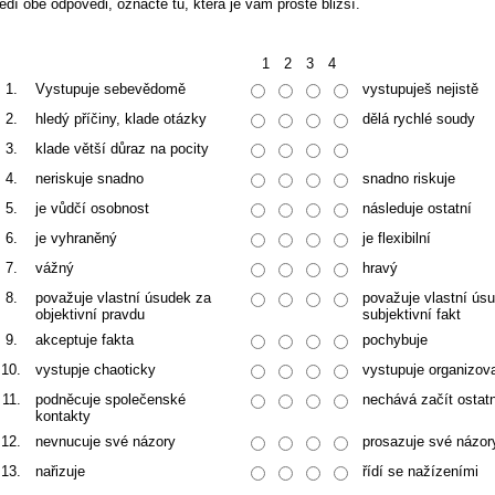
edí obě odpovědi, označte tu, která je vám prostě bližší.
1
2
3
4
1.
Vystupuje sebevědomě
vystupuješ nejistě
2.
hledý příčiny, klade otázky
dělá rychlé soudy
3.
klade větší důraz na pocity
4.
neriskuje snadno
snadno riskuje
5.
je vůdčí osobnost
následuje ostatní
6.
je vyhraněný
je flexibilní
7.
vážný
hravý
8.
považuje vlastní úsudek za
považuje vlastní ús
objektivní pravdu
subjektivní fakt
9.
akceptuje fakta
pochybuje
10.
vystupje chaoticky
vystupuje organizov
11.
podněcuje společenské
nechává začít ostatn
kontakty
12.
nevnucuje své názory
prosazuje své názor
13.
nařizuje
řídí se nažízeními