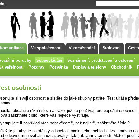
da
.
Komunikace
Ve společenosti
V zaměstnání
Stolování
Cesto
Sociální poruchy
Sebeovládání
Seznámení, představení a oslovení
Na veřejnosti
Pozdrav
Pozvánka
Dopisy a telefony
Obchodník
Test osobnosti
stetujte si svoji osobnost a zistěte do jaké skupiny patříte. Test ukáže předno
labiny.
abulka obsahuje různá slova a fráze, jež se používají pro popsání osobnosti
lova zaškrtněte číslo, které vás nejvíce vystihuje.
ystupujete-li například více sebevědomě, než nejistě, zaškrtněte číslo 2.
ůležité je, abyste na otázky odpovídali podle sebe, nehledali tzv. správnou 
ad odpověďmi neváhali a označovali je tak, jak vám více sedí. Máte-li pocit,