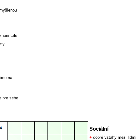
zmyšlenou
lnění cíle
émy
římo na
e pro sebe
Sociální
+
dobré vztahy mezi lidmi