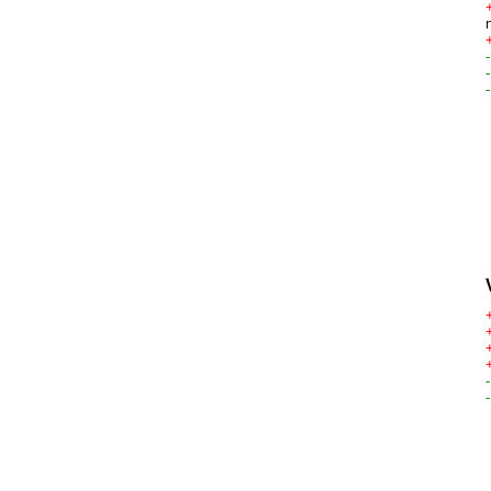
-
-
-
-
-