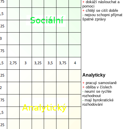
+
dokáží náslouchat a
pomoci
+
chtějí se citít dobře
-
nejsou schopni příjmat
špatné zprávy
Analyticky
+
pracují samostaně
+
obliba v číslech
-
neumí se rychle
rozhodnout
-
mají byrokratické
rozhodování