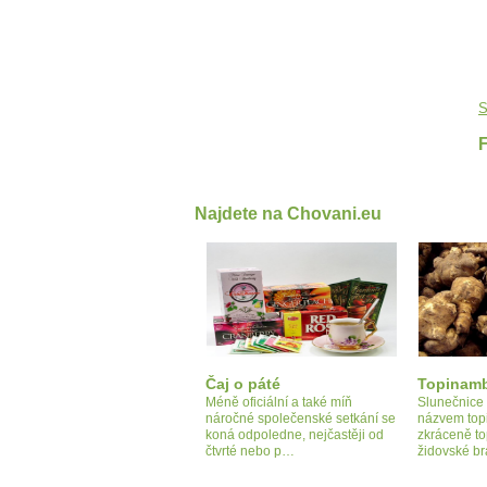
S
Najdete na Chovani.eu
Čaj o páté
Topinam
Méně oficiální a také míň
Slunečnice 
náročné společenské setkání se
názvem topi
koná odpoledne, nejčastěji od
zkráceně to
čtvrté nebo p…
židovské 