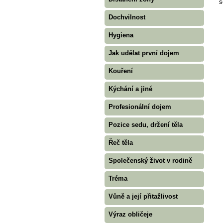
s
Dochvilnost
Hygiena
Jak udělat první dojem
Kouření
Kýchání a jiné
Profesionální dojem
Pozice sedu, držení těla
Řeč těla
Společenský život v rodině
Tréma
Vůně a její přitažlivost
Výraz obličeje