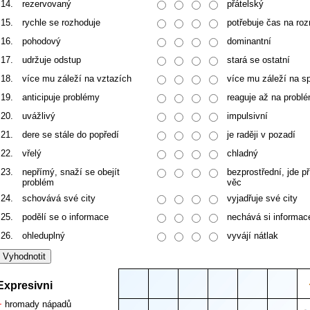
14.
rezervovaný
přátelský
15.
rychle se rozhoduje
potřebuje čas na ro
16.
pohodový
dominantní
17.
udržuje odstup
stará se ostatní
18.
více mu záleží na vztazích
více mu záleží na sp
19.
anticipuje problémy
reaguje až na probl
20.
uvážlivý
impulsivní
21.
dere se stále do popředí
je raději v pozadí
22.
vřelý
chladný
23.
nepřímý, snaží se obejít
bezprostřední, jde p
problém
věc
24.
schovává své city
vyjadřuje své city
25.
podělí se o informace
nechává si informac
26.
ohleduplný
vyvájí nátlak
Expresivni
+
hromady nápadů