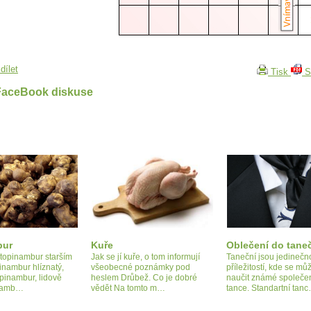
dílet
Tisk
S
FaceBook diskuse
bur
Kuře
Oblečení do tane
topinambur starším
Jak se jí kuře, o tom informují
Taneční jsou jedinečn
nambur hlíznatý,
všeobecné poznámky pod
příležitostí, kde se mů
pinambur, lidově
heslem Drůbež. Co je dobré
naučit známé společe
bramb…
vědět Na tomto m…
tance. Standartní tan