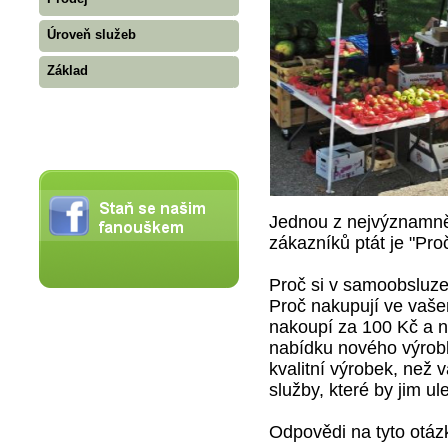
Úroveň služeb
Základ
Jednou z nejvýznamně
zákazníků ptát je "Pro
Proč si v samoobsluz
Proč nakupují ve vaš
nakoupí za 100 Kč a n
nabídku nového výrobk
kvalitní výrobek, než v
služby, které by jim ul
Odpovědi na tyto otázk