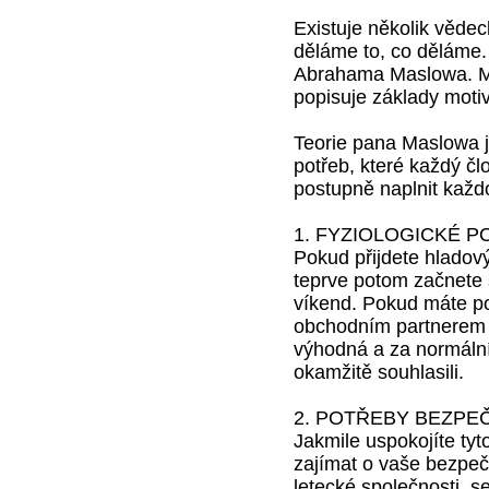
Existuje několik vědeck
děláme to, co děláme. 
Abrahama Maslowa. Má 
popisuje základy moti
Teorie pana Maslowa j
potřeb, které každý čl
postupně naplnit každo
1. FYZIOLOGICKÉ 
Pokud přijdete hladový
teprve potom začnete 
víkend. Pokud máte pot
obchodním partnerem n
výhodná a za normální
okamžitě souhlasili.
2. POTŘEBY BEZPE
Jakmile uspokojíte tyt
zajímat o vaše bezpečí
letecké společnosti, s