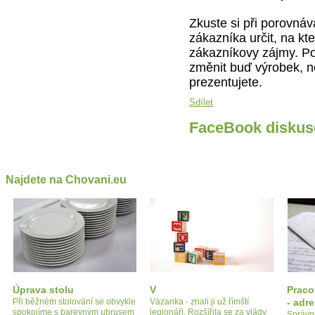
Zkuste si při porovnáv
zákazníka určit, na kt
zákazníkovy zájmy. Po
změnit buď výrobek, 
prezentujete.
Sdílet
FaceBook diskus
Najdete na Chovani.eu
Úprava stolu
V
Praco
Při běžném stolování se obvykle
Vázanka - znali ji už římští
- adr
spokojíme s barevným ubrusem
legionáři. Rozšířila se za vlády
Správn