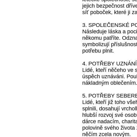
jejich bezpečnost dřív
síť poboček, které ji z
3. SPOLEČENSKÉ P
Následuje láska a poci
někomu patříte. Odznak
symbolizují příslušnost
potřebu plnit.
4. POTŘEBY UZNÁNÍ
Lidé, kteří něčeho ve s
úspěch uznáváni. Pouk
nákladným oblečením
5. POTŘEBY SEBER
Lidé, kteří již toho v
splnili, dosahují vrcho
hlubší rozvoj své oso
dárce nadacím, charitat
polovině svého života
něčím zcela novým.