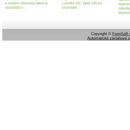
a malými ubrousky, které je
Ludvíka XIV., který měl tzv.
dopise
snadnější v…
chorvatsk…
odesíla
dopisn
Copyright ©
FormSoft s
Automatické závlahové 