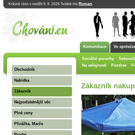
Roman
.
Krásné ráno v neděli 9. 8. 2026 Svátek má
Komunikace
Ve společe
Sociální poruchy
Sebeovl
Na veřejnosti
Pozdrav
P
Obchodník
Nabídka
Zákazník nakup
Zákazník
Nejpodstatnější věc
Plné ceny
Přirážka, Marže
Prodej