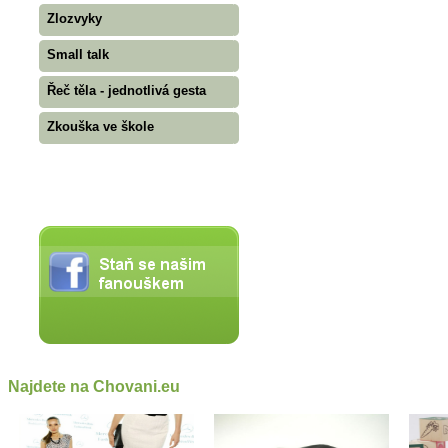
Zlozvyky
Small talk
Řeč těla - jednotlivá gesta
Zkouška ve škole
Najdete na Chovani.eu