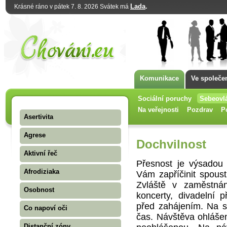
Lada
.
Krásné ráno v pátek 7. 8. 2026 Svátek má
Komunikace
Ve společe
Sociální poruchy
Sebeovl
Na veřejnosti
Pozdrav
P
Asertivita
Agrese
Dochvilnost
Aktivní řeč
Přesnost je výsadou
Afrodiziaka
Vám zapříčinit spoust
Zvláště v zaměstná
Osobnost
koncerty, divadelní 
před zahájením. Na s
Co napoví oči
čas. Návštěva ohláše
Distanční zóny