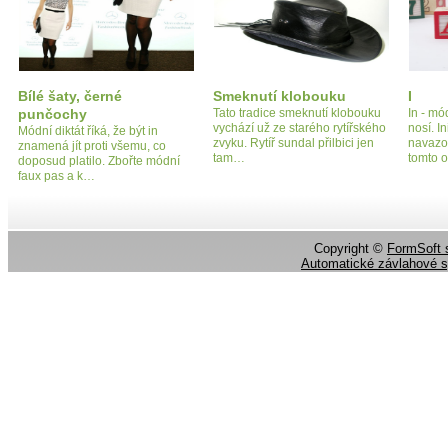
Bílé šaty, černé
Smeknutí klobouku
I
punčochy
Tato tradice smeknutí klobouku
In - mó
vychází už ze starého rytířského
nosí. In
Módní diktát říká, že být in
zvyku. Rytíř sundal přilbici jen
navazov
znamená jít proti všemu, co
tam…
tomto 
doposud platilo. Zbořte módní
faux pas a k…
Copyright ©
FormSoft s
Automatické závlahové 