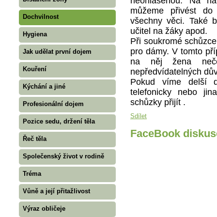
neohlášenou. Na náv
můžeme přivést do 
Dochvilnost
všechny věci. Také b
učitel na žáky apod.
Hygiena
Při soukromé schůzce 
pro dámy. V tomto příp
Jak udělat první dojem
na něj žena neč
Kouření
nepředvídatelných dův
Pokud víme delší 
Kýchání a jiné
telefonicky nebo j
schůzky přijít .
Profesionální dojem
Sdílet
Pozice sedu, držení těla
FaceBook diskus
Řeč těla
Společenský život v rodině
Tréma
Vůně a její přitažlivost
Výraz obličeje