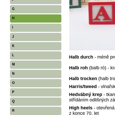
G
H
I
J
K
L
Halb durch
- méně p
M
Halb roh
(balb ró) - 
N
Halb trocken
(halb tr
O
Harris/tweed
- vlnařs
P
Hedvábný krep
- tka
střídáním odlišných zá
Q
High heels
- otevřen
R
z konce 70. let