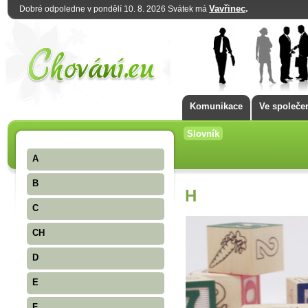
Vavřinec
.
Dobré odpoledne v pondělí 10. 8. 2026 Svátek má
Komunikace
Ve společe
Slovník
A
B
H
C
CH
D
E
F