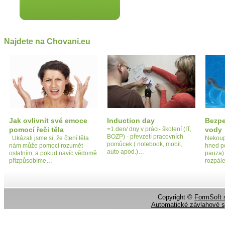
Najdete na Chovani.eu
Jak ovlivnit své emoce
Induction day
Bezpe
pomocí řeči těla
=1.den/ dny v práci- školení (IT,
vody
BOZP) - převzetí pracovních
Ukázali jsme si, že čtení těla
Nekoup
pomůcek ( notebook, mobil,
nám může pomoci rozumět
hned po
auto apod.)…
ostatním, a pokud navíc vědomě
pauza) 
přizpůsobíme…
rozpál
Copyright ©
FormSoft s
Automatické závlahové 