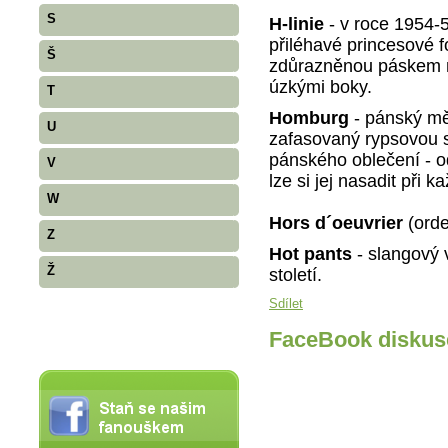
S
H-linie
- v roce 1954-5
přiléhavé princesové 
Š
zdůrazněnou páskem n
úzkými boky.
T
Homburg
- pánský mě
U
zafasovaný rypsovou 
pánského oblečení - 
V
lze si jej nasadit při ka
W
Hors d´oeuvrier
(orde
Z
Hot pants
- slangový 
Ž
století.
Sdílet
FaceBook diskus