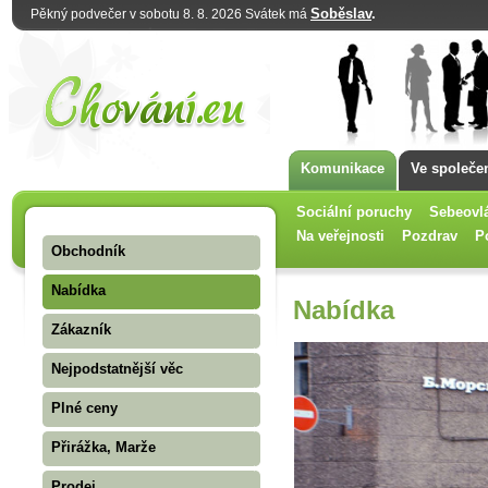
Soběslav
.
Pěkný podvečer v sobotu 8. 8. 2026 Svátek má
Komunikace
Ve společe
Sociální poruchy
Sebeovl
Na veřejnosti
Pozdrav
P
Obchodník
Nabídka
Nabídka
Zákazník
Nejpodstatnější věc
Plné ceny
Přirážka, Marže
Prodej