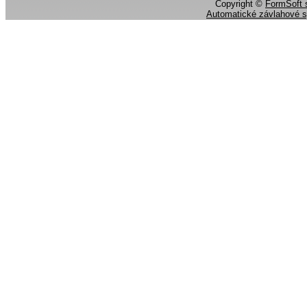
Copyright ©
FormSoft s
Automatické závlahové 