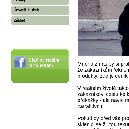
Úroveň služeb
Základ
Mnoho z nás by si přál
že zákazníkům řekneme
produkty, zde je ceník
V reálném životě takt
zákazníkovi cestu ke k
překážky - ale navíc 
zatraktivnit.
Pokud by před vás pro
sklenici se žlutou tek