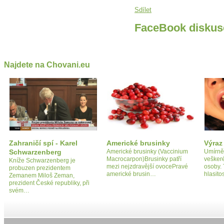
Sdílet
FaceBook diskus
Najdete na Chovani.eu
Zahraničí spí - Karel
Americké brusinky
Výraz
Schwarzenberg
Americké brusinky (Vaccinium
Umírněn
Macrocarpon)Brusinky patří
veškeré
Kníže Schwarzenberg je
mezi nejzdravější ovocePravé
osoby. 
probuzen prezidentem
americké brusin…
hlasito
Zemanem Miloš Zeman,
prezident České republiky, při
svém…