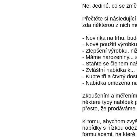
Ne. Jediné, co se zm
Přečtěte si následujíc
zda některou z nich m
- Novinka na trhu, bud
- Nové použití výrobku
- Zlepšení výrobku, ni
- Máme narozeniny... 
- Staňte se členem na
- Zvláštní nabídka k..
- Kupte tři a čtvrtý d
- Nabídka omezena na
Zkoušením a měřením r
některé typy nabídek p
přesto, že prodáváme s
K tomu, abychom zvyšo
nabídky s nízkou odez
formulacemi, na které 