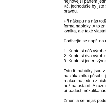
nejnovější parfém jedn
Kč, jednoduše by jste 
pravdu.
Při nákupu na nás toti
forma nabídky. A to zn
kvalita, ale také vla
Podívejte se např. na n
1. Kupte si náš výrob
2. Kupte si dva výrob
3. Kupte si jeden výr
Tyto tři nabídky jsou 
na zákazníka působit j
reakce na jednu z ni
než na ostatní. A rozd
případech několikaná
Změnila se nějak pods