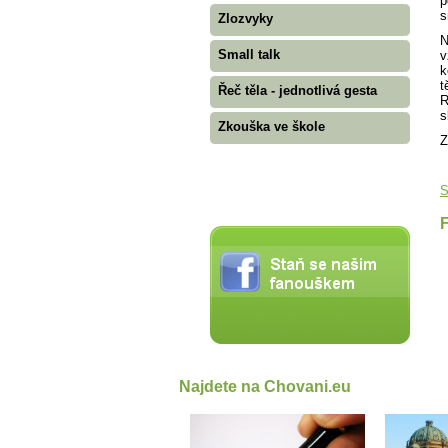
p
s
Zlozvyky
N
Small talk
v
k
t
Řeč těla - jednotlivá gesta
R
s
Zkouška ve škole
Z
S
Najdete na Chovani.eu