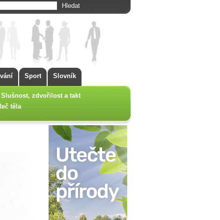
vání
Sport
Slovník
Slušnost, zdvořilost a takt
Řeč těla