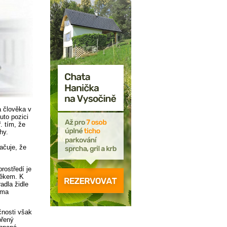
a člověka v
Tuto pozici
. tím, že
hy.
ačuje, že
ostředí je
věkem. K
adla židle
ama
čnosti však
přený