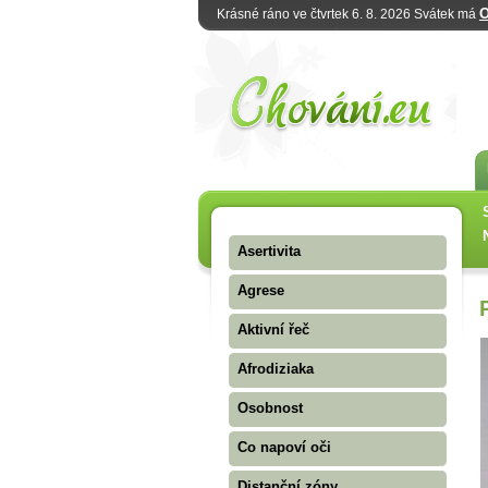
O
Krásné ráno ve čtvrtek 6. 8. 2026 Svátek má
Asertivita
Agrese
Aktivní řeč
Afrodiziaka
Osobnost
Co napoví oči
Distanční zóny