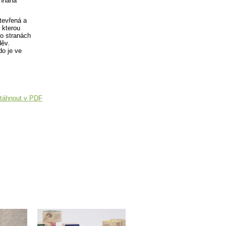
ehnaná
tevřená a
 kterou
po stranách
děv.
do je ve
táhnout v PDF