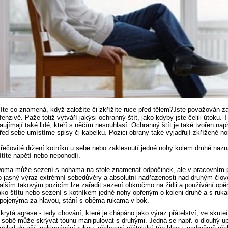
íte co znamená, když založíte či zkřížíte ruce před tělem?Jste považován z
fenzivě. Paže totiž vytváří jakýsi ochranný štít, jako kdyby jste čelili útoku. 
aujímají také lidé, kteří s něčím nesouhlasí. Ochranný štít je také tvořen např
řed sebe umístíme spisy či kabelku. Pozici obrany také vyjadřují zkřížené no
řečovité držení kotníků u sebe nebo zaklesnutí jedné nohy kolem druhé nazn
ítíte napětí nebo nepohodlí.
oma může sezení s nohama na stole znamenat odpočinek, ale v pracovním pr
o jasný výraz extrémní sebedůvěry a absolutní nadřazenosti nad druhým člo
alším takovým pozicím lze zařadit sezení obkročmo na židli a používání opěr
ako štítu nebo sezení s kotníkem jedné nohy opřeným o koleni druhé a s ruk
pojenýma za hlavou, stání s oběma rukama v bok.
krytá agrese - tedy chování, které je chápáno jako výraz přátelství, ve skute
 sobě může skrývat touhu manipulovat s druhými. Jedná se např. o dlouhý u