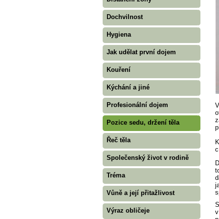
Dochvilnost
Hygiena
Jak udělat první dojem
Kouření
Kýchání a jiné
Profesionální dojem
V
o
z
Pozice sedu, držení těla
p
Řeč těla
K
c
Společenský život v rodině
D
t
Tréma
d
j
s
Vůně a její přitažlivost
S
Výraz obličeje
v