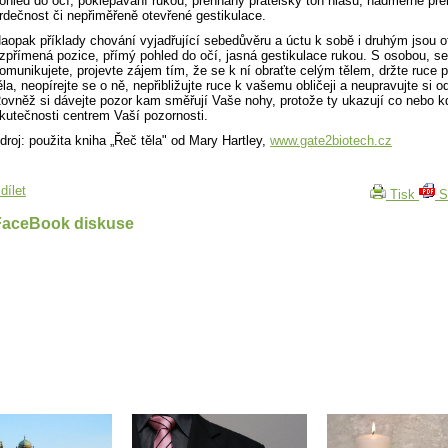
ohled do očí, poklepávání rukou, přehnaný přátelský tón hlasu, nadměrně př
rdečnost či nepřiměřeně otevřené gestikulace.
aopak příklady chování vyjadřující sebedůvěru a úctu k sobě i druhým jsou o
zpřímená pozice, přímý pohled do očí, jasná gestikulace rukou. S osobou, se
omunikujete, projevte zájem tím, že se k ní obraťte celým tělem, držte ruce 
ěla, neopírejte se o ně, nepřibližujte ruce k vašemu obličeji a neupravujte si o
ovněž si dávejte pozor kam směřují Vaše nohy, protože ty ukazují co nebo k
kutečnosti centrem Vaší pozornosti.
droj: použita kniha „Řeč těla" od Mary Hartley,
www.gate2biotech.cz
dílet
Tisk
S
FaceBook diskuse