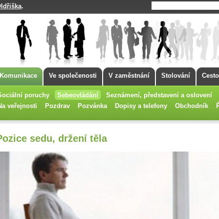
ldřiška
.
Komunikace
Ve společenosti
V zaměstnání
Stolování
Cesto
Sociální poruchy
Sebeovládání
Seznámení, představení a oslovení
Na veřejnosti
Pozdrav
Pozvánka
Dopisy a telefony
Obchodník
Pozice sedu, držení těla