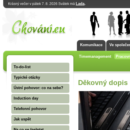
Lada
.
Krásný večer v pátek 7. 8. 2026 Svátek má
Komunikace
Ve společe
Timemanagement
Pracovn
To-do-list
Typické otázky
Děkovný dopis
Ústní pohovor: co na sebe?
Induction day
Telefonní pohovor
Jak uspět
Na co se (ne)ptat