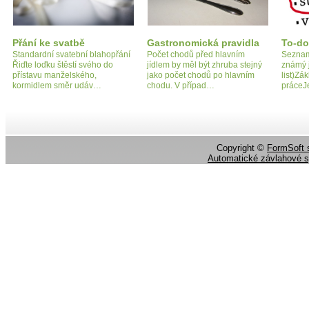
Přání ke svatbě
Gastronomická pravidla
To-do-
Standardní svatební blahopřání
Počet chodů před hlavním
Seznam 
Řiďte loďku štěstí svého do
jídlem by měl být zhruba stejný
známý j
přístavu manželského,
jako počet chodů po hlavním
list)Zá
kormidlem směr udáv…
chodu. V případ…
práceJ
Copyright ©
FormSoft s
Automatické závlahové 