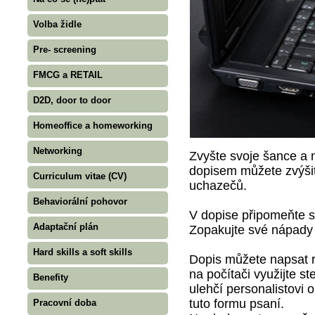
Volba židle
Pre- screening
FMCG a RETAIL
D2D, door to door
Homeoffice a homeworking
Networking
Zvyšte svoje šance a
dopisem můžete zvýšit
Curriculum vitae (CV)
uchazečů.
Behaviorální pohovor
V dopise připomeňte sv
Adaptační plán
Zopakujte své nápady 
Hard skills a soft skills
Dopis můžete napsat r
na počítači využijte st
Benefity
ulehčí personalistovi 
tuto formu psaní.
Pracovní doba