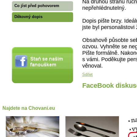
Na druhou stranu ručn
Co jíst před pohovorem
nepřehlédnutelný.
Děkovný dopis
Dopis pište brzy. Ide
jste byl personalistovi
Obsahově působte sebe
ozvou. Vyhněte se ne
Pište formálně. Nakon
s vámi. Poděkujte pers
věnoval.
Sdílet
FaceBook diskus
Najdete na Chovani.eu