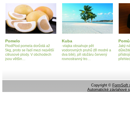
Pomelo
Kuba
Pomůc
PlodPlod pomela dorůstá až
-vlajka obsahuje pět
Jaký ná
5kg, proto se řadí mezi největší
vodorovných pruhů (tři modré a
důležit
citrusové plody. V obchodech
dva bílé), při stožáru červený
přístro
jsou většin…
rovnostranný tro…
přehle
Copyright ©
FormSoft s
Automatické závlahové 