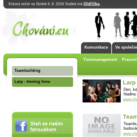
Oldřiška
.
Krásný večer ve čtvrtek 6. 8. 2026 Svátek má
Komunikace
Ve společe
Timemanagement
Pracovn
Teambuilding
Larp - trening hrou
Larp 
Den, kd
hladinu
www.cho
Team
Teambui
budován
www.cho