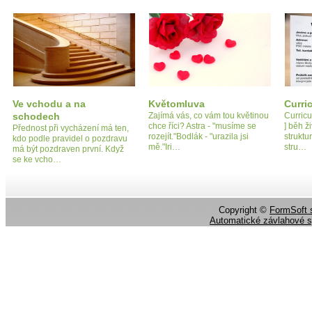
Ve vchodu a na
Květomluva
Curri
schodech
Zajímá vás, co vám tou květinou
Curricu
chce říci? Astra - "musíme se
] běh ž
Přednost při vycházení má ten,
rozejít."Bodlák - "urazila jsi
struktu
kdo podle pravidel o pozdravu
mě."Iri…
stru…
má být pozdraven první. Když
se ke vcho…
Copyright ©
FormSoft s
Automatické závlahové 