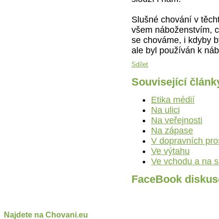
Slušné chování v těch
všem náboženstvím, co
se chováme, i kdyby byl
ale byl používán k n
Sdílet
Související článk
Etika médií
Na ulici
Na veřejnosti
Na zápase
V dopravních pro
Ve výtahu
Ve vchodu a na 
FaceBook diskus
Najdete na Chovani.eu