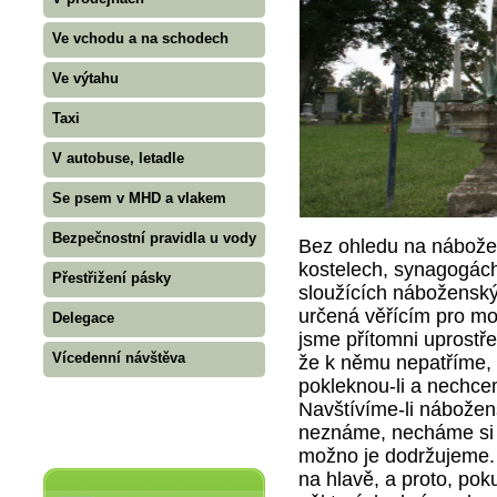
Ve vchodu a na schodech
Ve výtahu
Taxi
V autobuse, letadle
Se psem v MHD a vlakem
Bezpečnostní pravidla u vody
Bez ohledu na nábože
kostelech, synagogách
Přestřižení pásky
sloužících náboženský
určená věřícím pro mod
Delegace
jsme přítomni uprost
Vícedenní návštěva
že k němu nepatříme, 
pokleknou-li a nechc
Navštívíme-li nábožen
neznáme, necháme si p
možno je dodržujeme.
na hlavě, a proto, pok