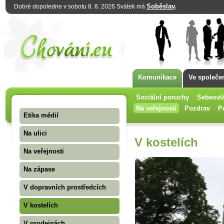
Soběslav
.
Dobré dopoledne v sobotu 8. 8. 2026 Svátek má
Komunikace
Ve společe
Sociální poruchy
Sebeovl
Na veřejnosti
Pozdrav
P
Etika médií
Na ulici
V kostelích
Na veřejnosti
Na zápase
V dopravních prostředcích
V kostelích
V prodejnách