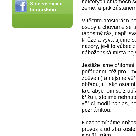
některých chrámech se 
země, a pak zůstaneme 
V těchto prostorách n
osoby a chováme se tiše
radostný ráz, např. 
kněze a vyvarujeme se 
názory, je-li to vůbec 
náboženská místa nejs
Jestliže jsme přítomni
pořádanou též pro umě
zpěvem) a nejsme věř
obřadu, tj. jako ostatn
tak, abychom se z obř
křižují, stojíme nehnu
věřící modlí nahlas, 
poznámkou.
Nezapomínáme občas d
provoz a údržbu koste
slouží i nám.