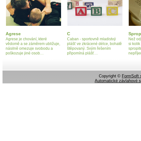
Agrese
C
Sprop
Agrese je chování, které
Caban - sportovně mladistvý
Než odj
vědomě a se záměrem ubližuje,
plášť ve zkrácené délce, bohatě
si koli
násilně omezuje svobodu a
štěpovaný. Svým řešením
spropit
poškozuje jiné osob…
připomíná plášť…
nepří
Copyright ©
FormSoft s
Automatické závlahové 