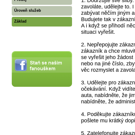
1. Dodržujte své sliby
zavoláte, udělejte to. 
Úroveň služeb
zabývat něčím jiným a 
Budujete tak v zákazn
Základ
A i když se přihodí n
situaci vyřešit.
2. Nepřepojujte zákaz
zákazník a chce mluvit
se vyřešit jeho žádos
nebo na jiné číslo, zby
věc rozmyslet a zavola
3. Udělejte pro zákazn
očekávání. Když vidít
auta, nabídněte, že j
nabídněte, že administ
4. Poděkujte zákazník
pošlete mu krátký dop
5. Zatelefonujte zákaz