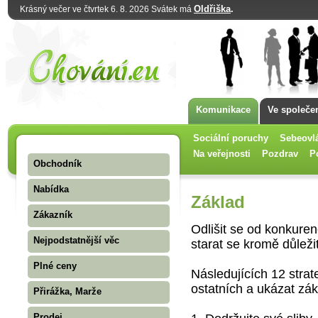
Oldřiška
.
Krásný večer ve čtvrtek 6. 8. 2026 Svátek má
Komunikace
Ve společe
Sociální poruchy
Sebeovl
Na veřejnosti
Pozdrav
P
Obchodník
Nabídka
Základ
Zákazník
Odlišit se od konkure
Nejpodstatnější věc
starat se kromě důleži
Plné ceny
Následujících 12 strat
ostatních a ukázat zá
Přirážka, Marže
Prodej