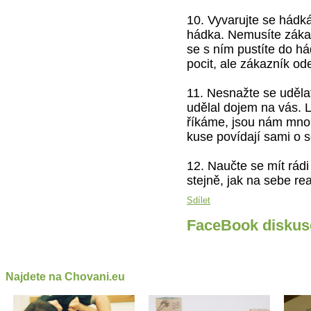
10. Vyvarujte se hád
hádka. Nemusíte záka
se s ním pustíte do hád
pocit, ale zákazník od
11. Nesnažte se uděla
udělal dojem na vás. L
říkáme, jsou nám mnoh
kuse povídají sami o s
12. Naučte se mít rád
stejně, jak na sebe re
Sdílet
FaceBook diskus
Najdete na Chovani.eu