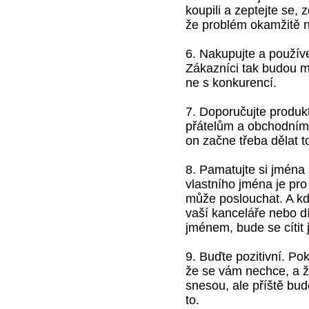
koupili a zeptejte se,
že problém okamžitě n
6. Nakupujte a používe
Zákazníci tak budou m
ne s konkurencí.
7. Doporučujte produ
přátelům a obchodním 
on začne třeba dělat t
8. Pamatujte si jména
vlastního jména je pr
může poslouchat. A kd
vaší kanceláře nebo dí
jménem, bude se cítit 
9. Buďte pozitivní. Po
že se vám nechce, a ž
snesou, ale příště bud
to.