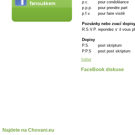
p.c.
pour condoléance
p.p.p.
pour prendre part
p.f.v.
pour faire visitě
Pozvánky nebo zvací dopis
R.S.V.P.
repondez s‘ il vous pl
Dopisy
P.S.
post skriptum
P.P.S
post post skriptum
Sdílet
FaceBook diskuse
Najdete na Chovani.eu