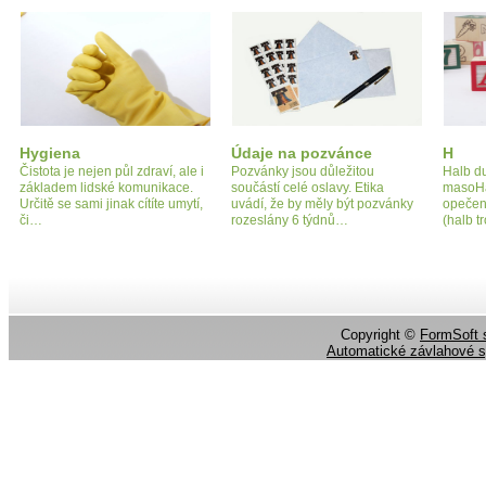
Hygiena
Údaje na pozvánce
H
Čistota je nejen půl zdraví, ale i
Pozvánky jsou důležitou
Halb d
základem lidské komunikace.
součástí celé oslavy. Etika
masoHal
Určitě se sami jinak cítíte umytí,
uvádí, že by měly být pozvánky
opečen
či…
rozeslány 6 týdnů…
(halb t
Copyright ©
FormSoft s
Automatické závlahové 