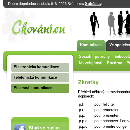
Soběslav
.
Dobré dopoledne v sobotu 8. 8. 2026 Svátek má
Komunikace
Ve společe
Sociální poruchy
Sebeovl
Na veřejnosti
Pozdrav
P
Elektronická komunikace
Telefonická komunikace
Zkratky
Písemná komunikace
Přehled některých mezinárodn
dopisech:
p.f.
pour féliciter
p.r.
pour remercier
p.p.
pour presenter
p.p.a.
pour annoncer 1‘arri
p.p.c
pour prendre congé