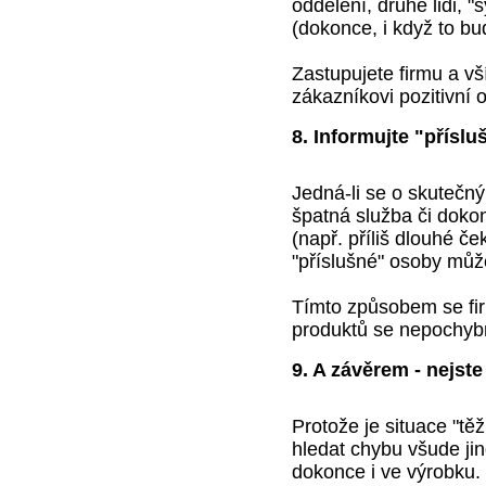
oddělení, druhé lidi, 
(dokonce, i když to bu
Zastupujete firmu a v
zákazníkovi pozitivní 
8. Informujte "přísl
Jedná-li se o skutečný
špatná služba či doko
(např. příliš dlouhé č
"příslušné" osoby mů
Tímto způsobem se fir
produktů se nepochybn
9. A závěrem - nejste
Protože je situace "t
hledat chybu všude ji
dokonce i ve výrobku.