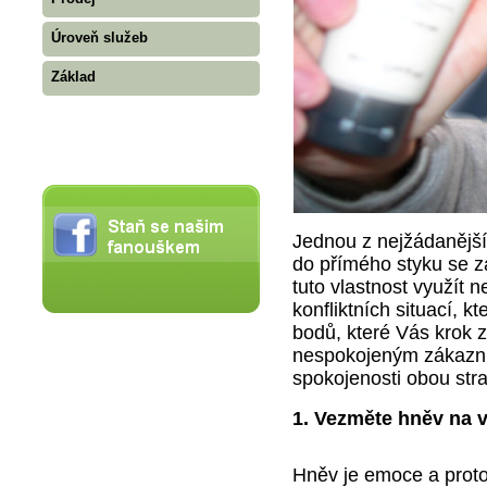
Úroveň služeb
Základ
Jednou z nejžádanějšíc
do přímého styku se z
tuto vlastnost využít ne
konfliktních situací, k
bodů, které Vás krok 
nespokojeným zákazní
spokojenosti obou stra
1. Vezměte hněv na 
Hněv je emoce a proto 