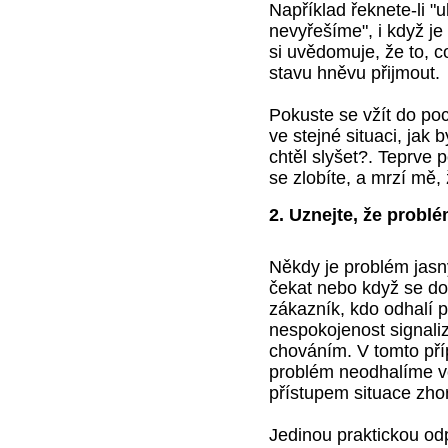
Například řeknete-li "
nevyřešíme", i když je
si uvědomuje, že to, c
stavu hněvu přijmout.
Pokuste se vžít do poc
ve stejné situaci, jak
chtěl slyšet?. Teprve
se zlobíte, a mrzí mě, 
2. Uznejte, že problé
Někdy je problém jasn
čekat nebo když se do
zákazník, kdo odhalí 
nespokojenost signali
chováním. V tomto př
problém neodhalíme vč
přístupem situace zhor
Jedinou praktickou od