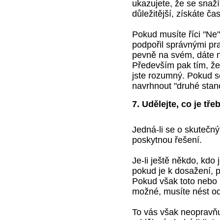
ukazujete, že se snažít
důležitější, získáte ča
Pokud musíte říci "Ne
podpořil správnými pr
pevně na svém, dáte na
Především pak tím, že 
jste rozumný. Pokud s
navrhnout "druhé stan
7. Udělejte, co je tře
Jedná-li se o skutečný
poskytnou řešení.
Je-li ještě někdo, kdo 
pokud je k dosažení, 
Pokud však toto nebo
možné, musíte nést o
To vás však neopravňuj