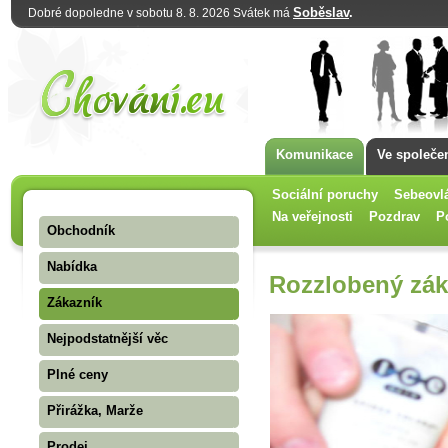
Soběslav
.
Dobré dopoledne v sobotu 8. 8. 2026 Svátek má
Komunikace
Ve společe
Sociální poruchy
Sebeovl
Na veřejnosti
Pozdrav
P
Obchodník
Nabídka
Rozzlobený zák
Zákazník
Nejpodstatnější věc
Plné ceny
Přirážka, Marže
Prodej