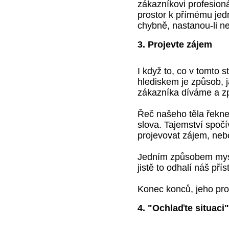
zákazníkovi profesion
prostor k přímému jedn
chybně, nastanou-li n
3. Projevte zájem
I když to, co v tomto s
hlediskem je způsob, 
zákazníka díváme a z
Řeč našeho těla řekne
slova. Tajemství spoč
projevovat zájem, neb
Jedním způsobem mysl
jistě to odhalí náš přís
Konec konců, jeho pro
4. "Ochlaďte situaci"