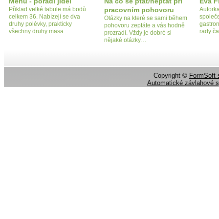
Menu - pořadí jídel
Na co se ptát/neptat při
Eva F
Přiklad velké tabule má bodů
pracovním pohovoru
Autorka
celkem 36. Nabízejí se dva
společe
Otázky na které se sami během
druhy polévky, prakticky
gastron
pohovoru zeptáte a vás hodně
všechny druhy masa…
rady č
prozradí. Vždy je dobré si
nějaké otázky…
Copyright ©
FormSoft s
Automatické závlahové 