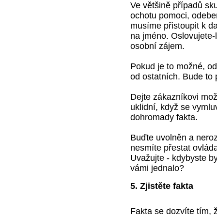
Ve většině případů sku
ochotu pomoci, odebere
musíme přistoupit k d
na jméno. Oslovujete-l
osobní zájem.
Pokud je to možné, od
od ostatních. Bude to p
Dejte zákazníkovi možn
uklidní, když se vymluv
dohromady fakta.
Buďte uvolněn a neroz
nesmíte přestat ovlád
Uvažujte - kdybyste by
vámi jednalo?
5. Zjistěte fakta
Fakta se dozvíte tím, 