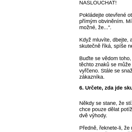
NASLOUCHAT!
Pokládejte otevřené otá
přímým obviněním. Místo
možné, že...".
Když mluvíte, dbejte, 
skutečně říká, spíše ne
Buďte se vědom toho, 
těchto znaků se může u
vyřčeno. Stále se snaž
zákazníka.
6. Určete, zda jde s
Někdy se stane, že st
chce pouze dělat potíž
dvě výhody.
Předně, řeknete-li, že