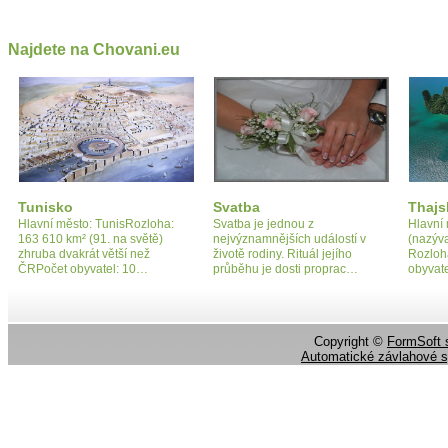
Najdete na Chovani.eu
Tunisko
Svatba
Thajs
Hlavní město: TunisRozloha:
Svatba je jednou z
Hlavní
163 610 km² (91. na světě)
nejvýznamnějších událostí v
(nazýv
zhruba dvakrát větší než
životě rodiny. Rituál jejího
Rozloh
ČRPočet obyvatel: 10…
průběhu je dosti proprac…
obyvate
Copyright ©
FormSoft s
Automatické závlahové 