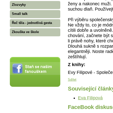
ženy a nakonec muži. 
Zlozvyky
suchou dlaň. Používejte
Small talk
Při výběru společenský
Řeč těla - jednotlivá gesta
Ne vždy to, co je módní
cítili dobře a uvolněn
Zkouška ve škole
chování, začnete být s
li právě nohy, které ch
Dlouhá sukně s rozpa
elegantněji. Noste ra
zeštíhlují.
Z knihy:
Evy Filipové - Spole
Sdílet
Související článk
Eva Filipová
FaceBook diskus