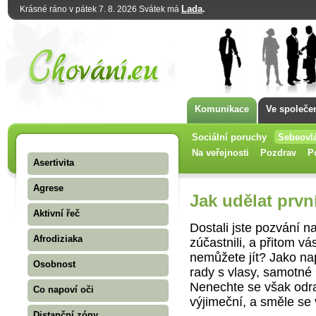
Lada
.
Krásné ráno v pátek 7. 8. 2026 Svátek má
Komunikace
Ve společe
Sociální poruchy
Sebeovl
Na veřejnosti
Pozdrav
P
Asertivita
Agrese
Jak udělat prvn
Aktivní řeč
Dostali jste pozvání n
Afrodiziaka
zúčastnili, a přitom v
nemůžete jít? Jako nap
Osobnost
rady s vlasy, samotn
Nenechte se však odrad
Co napoví oči
výjimeční, a směle se 
Distanční zóny