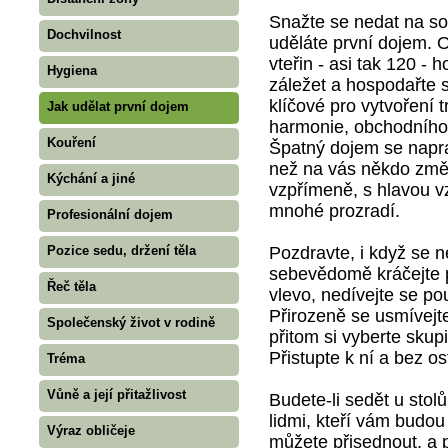
Snažte se nedat na sob
Dochvilnost
uděláte první dojem. 
vteřin - asi tak 120 - h
Hygiena
záležet a hospodařte 
klíčové pro vytvoření 
Jak udělat první dojem
harmonie, obchodního
Kouření
Špatný dojem se napra
než na vás někdo změn
Kýchání a jiné
vzpřímeně, s hlavou v
mnohé prozradí.
Profesionální dojem
Pozdravte, i když se 
Pozice sedu, držení těla
sebevědomě kráčejte p
Řeč těla
vlevo, nedívejte se po
Přirozeně se usmívejt
Společenský život v rodině
přitom si vyberte skup
Přistupte k ní a bez o
Tréma
Vůně a její přitažlivost
Budete-li sedět u stol
lidmi, kteří vám budou
Výraz obličeje
můžete přisednout, a p