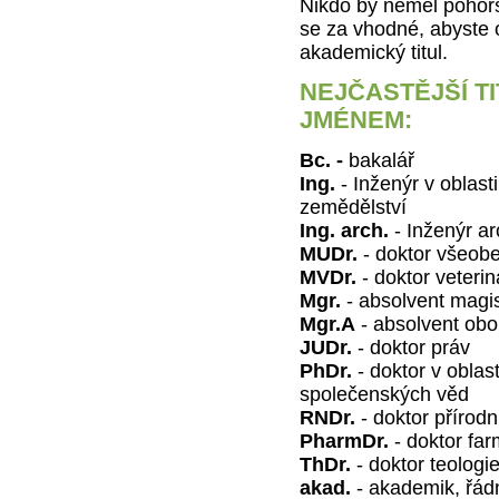
Nikdo by neměl pohoršo
se za vhodné, abyste 
akademický titul.
NEJČASTĚJŠÍ T
JMÉNEM:
Bc. -
bakalář
Ing.
- Inženýr v oblast
zemědělství
Ing. arch.
- Inženýr arc
MUDr.
- doktor všeobe
MVDr.
- doktor veteri
Mgr.
- absolvent magi
Mgr.A
- absolvent obo
JUDr.
- doktor práv
PhDr.
- doktor v oblas
společenských věd
RNDr.
- doktor přírod
PharmDr.
- doktor far
ThDr.
- doktor teologi
akad.
- akademik, řád