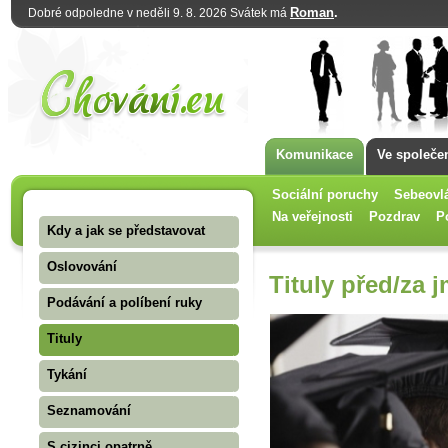
Roman
.
Dobré odpoledne v neděli 9. 8. 2026 Svátek má
Komunikace
Ve společe
Sociální poruchy
Sebeovl
Na veřejnosti
Pozdrav
P
Kdy a jak se představovat
Oslovování
Tituly před/za
Podávání a políbení ruky
Tituly
Tykání
Seznamování
S cizinci opatrně