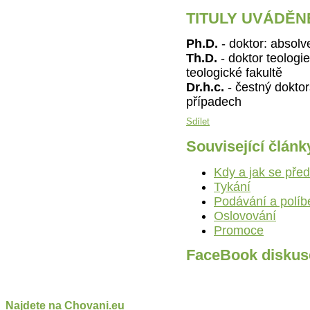
TITULY UVÁDĚN
Ph.D.
- doktor: absolv
Th.D.
- doktor teologi
teologické fakultě
Dr.h.c.
- čestný doktor
případech
Sdílet
Související článk
Kdy a jak se pře
Tykání
Podávání a políb
Oslovování
Promoce
FaceBook diskus
Najdete na Chovani.eu