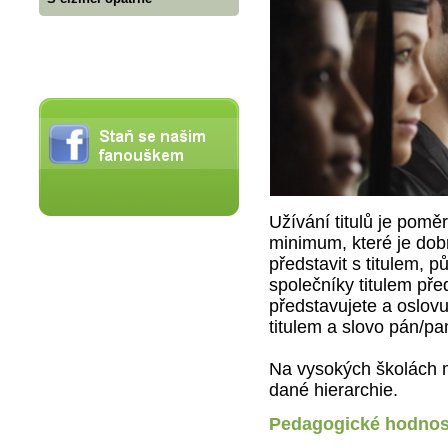
Užívání titulů je pomě
minimum, které je dob
představit s titulem, 
společníky titulem př
představujete a oslov
titulem a slovo pán/p
Na vysokých školách maj
dané hierarchie.
Pedagogické hodnost