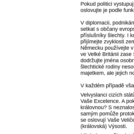
Pokud politici vystupuj
oslovujte je podle fun
V diplomacii, podnik
setkat s občany evrop
příslušníky šlechty. I 
přijímejte zvyklosti z
Německu používejte v
ve Velké Británii zase
dodržujte jména osobn
šlechtické rodiny neso
majetkem, ale jejich n
V každém případě však 
Velvyslanci cizích stát
Vaše Excelence. A pok
královnou? S neznalost
samým pomůže protokol
se oslovují Vaše Velič
(královská) Výsosti.