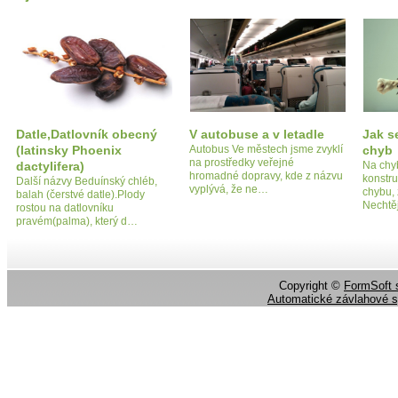
Datle,Datlovník obecný
V autobuse a v letadle
Jak s
(latinsky Phoenix
Autobus Ve městech jsme zvyklí
chyb
na prostředky veřejné
dactylifera)
Na chyb
hromadné dopravy, kde z názvu
konstr
Další názvy Beduínský chléb,
vyplývá, že ne…
chybu,
balah (čerstvé datle).Plody
Nechtě
rostou na datlovníku
pravém(palma), který d…
Copyright ©
FormSoft s
Automatické závlahové 