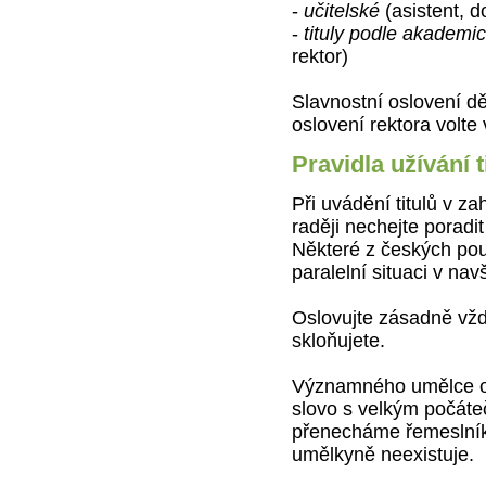
-
učitelské
(asistent, d
-
tituly podle akademi
rektor)
Slavnostní oslovení dě
oslovení rektora volte 
Pravidla užívání t
Při uvádění titulů v za
raději nechejte porad
Některé z českých pou
paralelní situaci v nav
Oslovujte zásadně vžd
skloňujete.
Významného umělce os
slovo s velkým počát
přenecháme řemeslníků
umělkyně neexistuje.