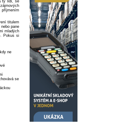
ty lidi, se
 zájmových
e příjmením
ení titulem
m nebo pane
lmi mladých
e. Pokus si
ikdy ne
ové
mi
achovává se
máckou