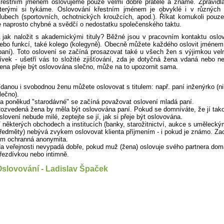
řestním jménem oslovujeme pouze velmi dobré přátele a známé. Zpravidla 
terými si tykáme. Oslovování křestním jménem je obvyklé i v různých
lubech (sportovních, ochotnických kroužcích, apod.). Říkat komukoli pouz
e naprosto chybné a svědčí o nedostatku společenského taktu.
 jak naložit s akademickými tituly? Běžné jsou v pracovním kontaktu oslov
ebo funkcí, také kolego (kolegyně). Obecně můžete každého oslovit jméne
paní). Toto oslovení se začíná prosazovat také u všech žen s výjimkou ve
ívek - ušetří vás to složité zjišťování, zda je dotyčná žena vdaná nebo n
ena přeje být oslovována slečno, může na to upozornit sama.
danou i svobodnou ženu můžete oslovovat s titulem: např. paní inženýrko (n
lečno).
a poněkud "starodávné" se začíná považovat oslovení mladá paní.
ozvedená žena by měla být oslovována paní. Pokud se domníváte, že jí tak
slovení nebude milé, zeptejte se jí, jak si přeje být oslovována.
 některých obchodech a institucích (banky, starožitnictví, aukce s umělecký
ředměty) nebývá zvykem oslovovat klienta příjmením - i pokud je známo. Z
ím ochranná anonymita.
a veřejnosti nevypadá dobře, pokud muž (žena) oslovuje svého partnera do
řezdívkou nebo intimně.
slovování - Ladislav Špaček