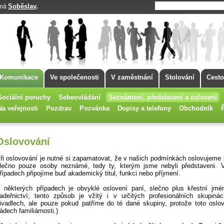
Soběslav
.
 má
Komunikace
Ve společenosti
V zaměstnání
Stolování
Cesto
Sociální poruchy
Sebeovládání
Seznámení, představení a oslovení
Na veřejnosti
Pozdrav
Pozvánka
Dopisy a telefony
Obchodník
Oslovování
ři oslovování je nutné si zapamatovat, že v našich podmínkách oslovujeme 
lečno pouze osoby neznámé, tedy ty, kterým jsme nebyli představeni. V
řípadech připojíme buď akademický titul, funkci nebo příjmení.
 některých případech je obvyklé oslovení paní, slečno plus křestní jmé
adeřnictví; tento způsob je vžitý i v určitých profesionálních skupiná
ivadlech, ale pouze pokud patříme do té dané skupiny, protože toto osl
ádech familiárnosti.)