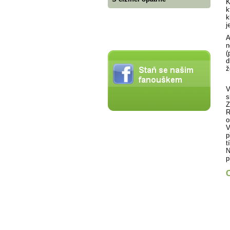
K
k
k
j
A
n
(
d
ž
V
s
Z
R
o
V
p
t
N
p
O