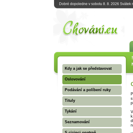
Dobré dopoledne v sobotu 8. 8. 2026 Svátek
Kdy a jak se představovat
Oslovování
Podávání a políbení ruky
P
s
Tituly
p
Tykání
V
k
d
Seznamování
n
S cizinci opatrně