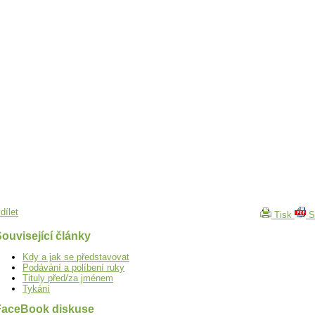
dílet
Tisk
S
ouvisející články
Kdy a jak se představovat
Podávání a políbení ruky
Tituly před/za jménem
Tykání
FaceBook diskuse