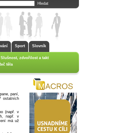
vání
Sport
Slovník
Slušnost, zdvořilost a takt
Řeč těla
pane, paní,
 ostatních
no (např. v
ch, např. v
ovení má už