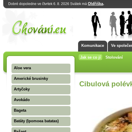
Oldřiška
.
Dobré dopoledne ve čtvrtek 6. 8. 2026 Svátek má
Komunikace
Ve společe
Jak se co jí
Stolování
Aloe vera
Americké brusinky
Cibulová polév
Artyčoky
Avokádo
Bageta
Batáty (Ipomoea batatas)
Bažant