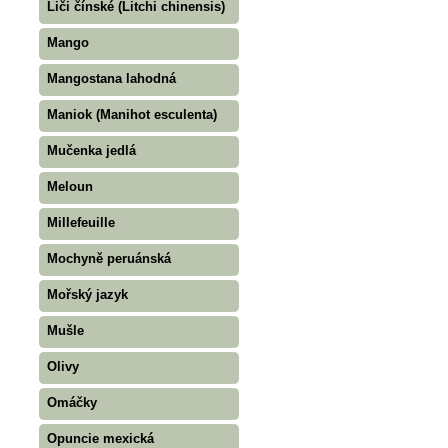
Liči čínské (Litchi chinensis)
Mango
Mangostana lahodná
Maniok (Manihot esculenta)
Mučenka jedlá
Meloun
Millefeuille
Mochyně peruánská
Mořský jazyk
Mušle
Olivy
Omáčky
Opuncie mexická