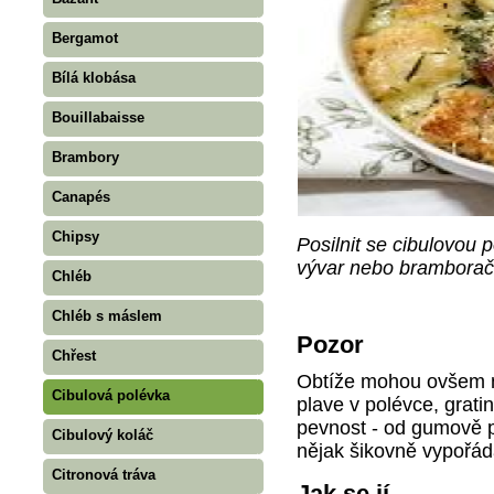
Bergamot
Bílá klobása
Bouillabaisse
Brambory
Canapés
Chipsy
Posilnit se cibulovou p
vývar nebo bramborač
Chléb
Chléb s máslem
Pozor
Chřest
Obtíže mohou ovšem na
Cibulová polévka
plave v polévce, grati
pevnost - od gumově p
Cibulový koláč
nějak šikovně vypořáda
Citronová tráva
Jak se jí