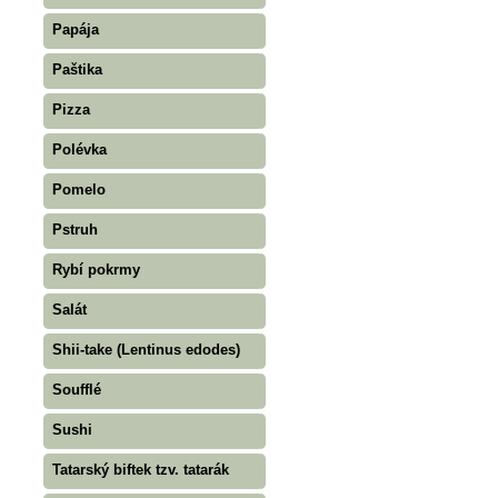
Papája
Paštika
Pizza
Polévka
Pomelo
Pstruh
Rybí pokrmy
Salát
Shii-take (Lentinus edodes)
Soufflé
Sushi
Tatarský biftek tzv. tatarák