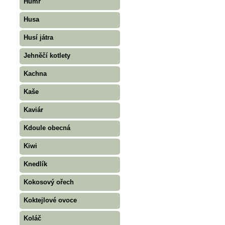
Humr
Husa
Husí játra
Jehněčí kotlety
Kachna
Kaše
Kaviár
Kdoule obecná
Kiwi
Knedlík
Kokosový ořech
Koktejlové ovoce
Koláč