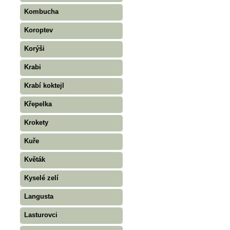
Kombucha
Koroptev
Korýši
Krabi
Krabí koktejl
Křepelka
Krokety
Kuře
Květák
Kyselé zelí
Langusta
Lasturovci