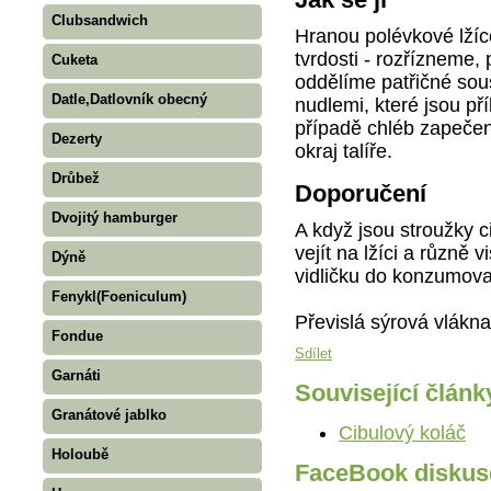
Clubsandwich
Hranou polévkové lžíc
tvrdosti - rozřízneme,
Cuketa
oddělíme patřičné sou
Datle,Datlovník obecný
nudlemi, které jsou př
případě chléb zapečen
Dezerty
okraj talíře.
Drůbež
Doporučení
Dvojitý hamburger
A když jsou stroužky c
vejít na lžíci a různě 
Dýně
vidličku do konzumova
Fenykl(Foeniculum)
Převislá sýrová vlákn
Fondue
Sdílet
Garnáti
Související článk
Granátové jablko
Cibulový koláč
Holoubě
FaceBook diskus