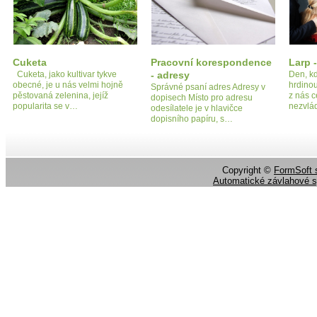
Cuketa
Pracovní korespondence
Larp 
Cuketa, jako kultivar tykve
- adresy
Den, kd
obecné, je u nás velmi hojně
hrdinou
Správné psaní adres Adresy v
pěstovaná zelenina, jejíž
z nás c
dopisech Místo pro adresu
popularita se v…
nezvlá
odesílatele je v hlavičce
dopisního papíru, s…
Copyright ©
FormSoft s
Automatické závlahové 