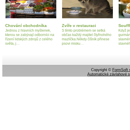
Chování obchodníka
Zvíře v restauraci
Souff
Jednou z hlavních myšlenek,
S tímto problémem se setká
Když j
kterou se zabývají odborníci na
občas každý majitel čtyřnohého
gurmán
řízení lidských zdrojů z celého
mazlíčka.Někdy číšník přinese
slavné
světa, j…
psovi misku…
slavnéh
Copyright ©
FormSoft s
Automatické závlahové 