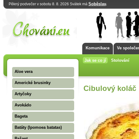
Soběslav
.
Pěkný podvečer v sobotu 8. 8. 2026 Svátek má
Komunikace
Ve společe
Jak se co jí
Stolování
Aloe vera
Americké brusinky
Cibulový koláč
Artyčoky
Avokádo
Bageta
Batáty (Ipomoea batatas)
Bažant