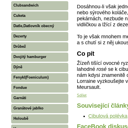
Clubsandwich
Dosáhnou-li však jedn
nebo sýrového koláče,
Cuketa
pekárnách, nezbude ná
vidličkou a lžící z deze
Datle,Datlovník obecný
To je však mnohem mé
Dezerty
a s chutí si z něj ukou
Drůbež
Co pít
Dvojitý hamburger
Žízeň tišící ovocné ry
Dýně
lahodné
rosé
se k cibu
nám kdysi znamenitě c
Fenykl(Foeniculum)
Lorraine vyzkoušejte v
Meursault.
Fondue
Sdílet
Garnáti
Související článk
Granátové jablko
Cibulová polévka
Holoubě
FaceBook diskus