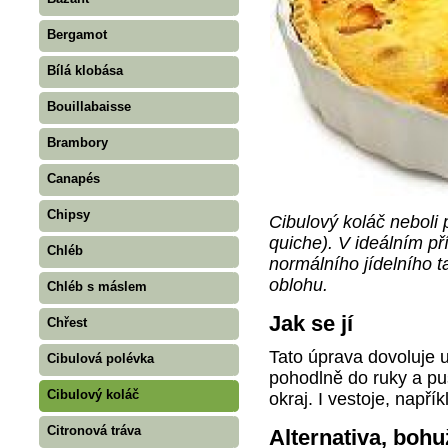
Bergamot
Bílá klobása
Bouillabaisse
Brambory
Canapés
Chipsy
Cibulový koláč neboli 
quiche). V ideálním p
Chléb
normálního jídelního t
oblohu.
Chléb s máslem
Jak se jí
Chřest
Tato úprava dovoluje u
Cibulová polévka
pohodlně do ruky a pus
Cibulový koláč
okraj. I vestoje, napřík
Citronová tráva
Alternativa, bohu