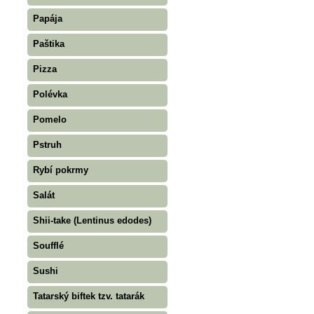
Papája
Paštika
Pizza
Polévka
Pomelo
Pstruh
Rybí pokrmy
Salát
Shii-take (Lentinus edodes)
Soufflé
Sushi
Tatarský biftek tzv. tatarák