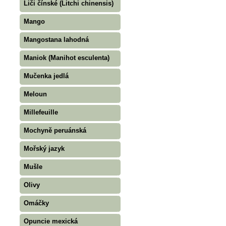
Liči čínské (Litchi chinensis)
Mango
Mangostana lahodná
Maniok (Manihot esculenta)
Mučenka jedlá
Meloun
Millefeuille
Mochyně peruánská
Mořský jazyk
Mušle
Olivy
Omáčky
Opuncie mexická