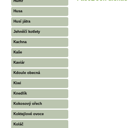
Humr
Husa
Husí játra
Jehněčí kotlety
Kachna
Kaše
Kaviár
Kdoule obecná
Kiwi
Knedlík
Kokosový ořech
Koktejlové ovoce
Koláč