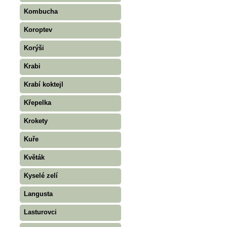
Kombucha
Koroptev
Korýši
Krabi
Krabí koktejl
Křepelka
Krokety
Kuře
Květák
Kyselé zelí
Langusta
Lasturovci