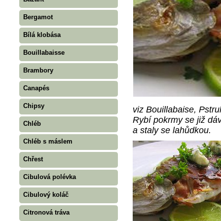
Bergamot
Bílá klobása
Bouillabaisse
Brambory
Canapés
Chipsy
viz Bouillabaise, Pstru
Rybí pokrmy se již dáv
Chléb
a staly se lahůdkou.
Chléb s máslem
Chřest
Cibulová polévka
Cibulový koláč
Citronová tráva