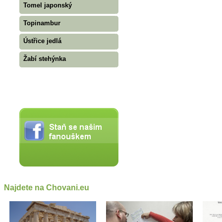
Tomel japonský
Topinambur
Ústřice jedlá
Žabí stehýnka
Najdete na Chovani.eu