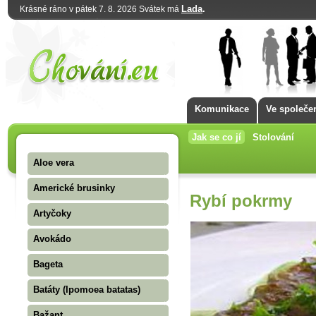
Lada
.
Krásné ráno v pátek 7. 8. 2026 Svátek má
Komunikace
Ve společe
Jak se co jí
Stolování
Aloe vera
Americké brusinky
Rybí pokrmy
Artyčoky
Avokádo
Bageta
Batáty (Ipomoea batatas)
Bažant