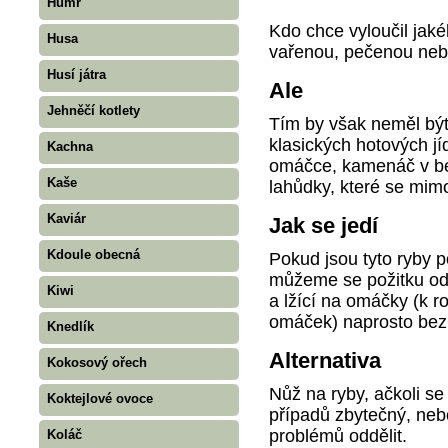
Humr
Kdo chce vyloučil jakék
Husa
vařenou, pečenou nebo
Husí játra
Ale
Jehněčí kotlety
Tím by však neměl být
klasických hotových jí
Kachna
omáčce, kamenáč v beu
Kaše
lahůdky, které se mim
Kaviár
Jak se jedí
Kdoule obecná
Pokud jsou tyto ryby p
můžeme se požitku odda
Kiwi
a lžící na omáčky (k r
omáček) naprosto be
Knedlík
Alternativa
Kokosový ořech
Nůž na ryby, ačkoli se 
Koktejlové ovoce
případů zbytečný, nebo
problémů oddělit.
Koláč