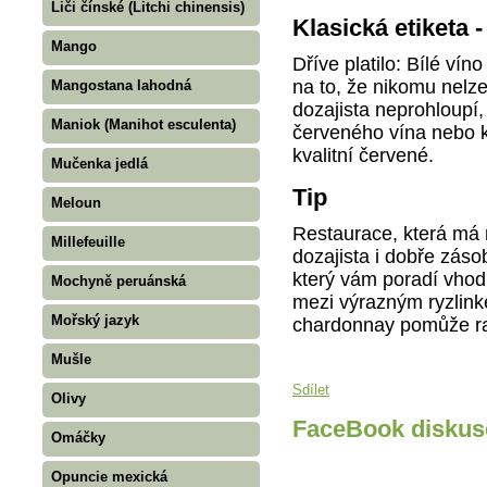
Liči čínské (Litchi chinensis)
Klasická etiketa 
Mango
Dříve platilo: Bílé ví
na to, že nikomu nelz
Mangostana lahodná
dozajista neprohloupí
Maniok (Manihot esculenta)
červeného vína nebo 
kvalitní červené.
Mučenka jedlá
Tip
Meloun
Restaurace, která má n
Millefeuille
dozajista i dobře zás
který vám poradí vhodn
Mochyně peruánská
mezi výrazným ryzli
Mořský jazyk
chardonnay pomůže ra
Mušle
Sdílet
Olivy
FaceBook diskus
Omáčky
Opuncie mexická