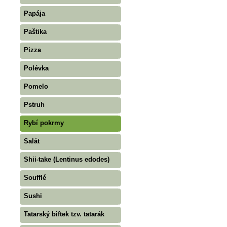
Papája
Paštika
Pizza
Polévka
Pomelo
Pstruh
Rybí pokrmy
Salát
Shii-take (Lentinus edodes)
Soufflé
Sushi
Tatarský biftek tzv. tatarák