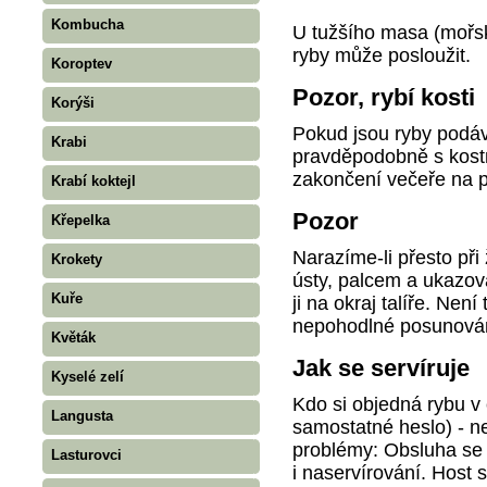
Kombucha
U tužšího masa (mořsk
ryby může posloužit.
Koroptev
Pozor, rybí kosti
Korýši
Pokud jsou ryby podá
Krabi
pravděpodobně s kostmi
zakončení večeře na p
Krabí koktejl
Pozor
Křepelka
Narazíme-li přesto při
Krokety
ústy, palcem a ukazo
Kuře
ji na okraj talíře. Nen
nepohodlné posunování
Květák
Jak se servíruje
Kyselé zelí
Kdo si objedná rybu v 
Langusta
samostatné heslo) - n
problémy: Obsluha se p
Lasturovci
i naservírování. Host s