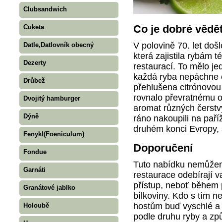
Clubsandwich
Co je dobré vědě
Cuketa
V polovině 70. let doš
Datle,Datlovník obecný
která zajistila rybám 
Dezerty
restaurací. To mělo je
každá ryba nepáchne o
Drůbež
přehlušena citrónovou 
rovnalo převratnému o
Dvojitý hamburger
aromat různých čerstvý
Dýně
ráno nakoupili na paří
druhém konci Evropy, 
Fenykl(Foeniculum)
Doporučení
Fondue
Tuto nabídku nemůže
Garnáti
restaurace odebírají v
přístup, neboť během 
Granátové jablko
bílkoviny. Kdo s tím n
hostům buď vyschlé a 
Holoubě
podle druhu ryby a zp