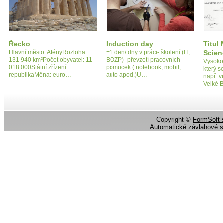
Řecko
Induction day
Titul
Hlavní město: AtényRozloha:
=1.den/ dny v práci- školení (IT,
Scien
131 940 km²Počet obyvatel: 11
BOZP)- převzetí pracovních
Vysokoš
018 000Státní zřízení:
pomůcek ( notebook, mobil,
který s
republikaMěna: euro…
auto apod.)U…
např. v
Velké 
Copyright ©
FormSoft s
Automatické závlahové 