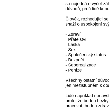
se nejedná o výčet zák
důvodů, proč lidé kupu
Člověk, rozhodující se
snaží o uspokojení svý
- Zdraví
- Přátelství
- Láska
- Sex
- Společenský status
- Bezpečí
- Seberealizace
- Peníze
Všechny ostatní důvody
jen mezistupněm k dos
Lidé například nenavště
proto, že budou hezky 
pracovat, budou zdraví