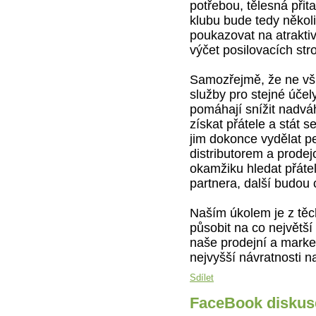
potřebou, tělesná přit
klubu bude tedy něko
poukazovat na atraktiv
výčet posilovacích stro
Samozřejmě, že ne vš
služby pro stejné účel
pomáhají snížit nadvá
získat přátele a stát 
jim dokonce vydělat pe
distributorem a prode
okamžiku hledat přátel
partnera, další budou 
Naším úkolem je z těch
působit na co největš
naše prodejní a market
nejvyšší návratnosti na
Sdílet
FaceBook diskus