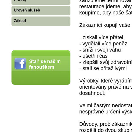
zařizujeme termínovan
restaurace jdeme, aby
Úroveň služeb
koupíme, aby naše ša
Základ
Zákazníci kupují vaše 
- získali více přátel
- vydělali více peněz
- snížili svoji váhu
- ušetřili čas
- zlepšili svůj zdravotn
- stali se přitažlivými
Výrobky, které vyrábím
orientovány právě na 
dosáhnout.
Velmi častým nedostatk
nesprávné určení výsl
Důvody, proč zákazník
rozdělit do dvou skupi