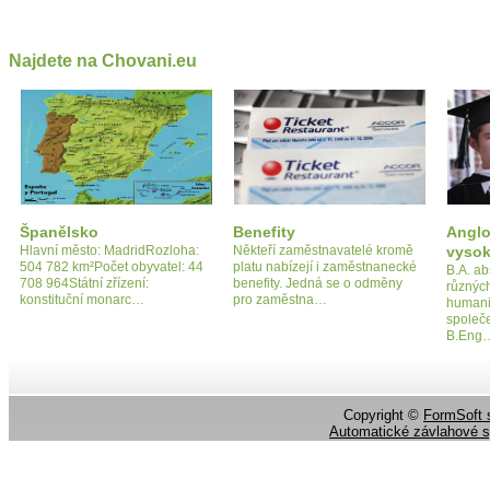
Najdete na Chovani.eu
Španělsko
Benefity
Angl
Hlavní město: MadridRozloha:
Někteří zaměstnavatelé kromě
vysok
504 782 km²Počet obyvatel: 44
platu nabízejí i zaměstnanecké
B.A. ab
708 964Státní zřízení:
benefity. Jedná se o odměny
různýc
konstituční monarc…
pro zaměstna…
humani
společ
B.Eng
Copyright ©
FormSoft s
Automatické závlahové 