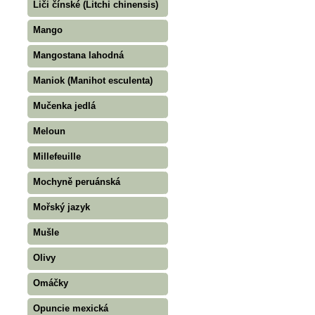
Liči čínské (Litchi chinensis)
Mango
Mangostana lahodná
Maniok (Manihot esculenta)
Mučenka jedlá
Meloun
Millefeuille
Mochyně peruánská
Mořský jazyk
Mušle
Olivy
Omáčky
Opuncie mexická