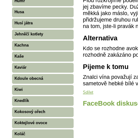
Plod rozkrojíme podél
Humr
jej zbavíme pecky. Duž
Husa
měkká jako máslo, vyj
přidržujeme druhou ru
Husí játra
na tom, jste-li pravák 
Jehněčí kotlety
Alternativa
Kachna
Kdo se rozhodne avoká
rozhodně zakázáno pou
Kaše
Pijeme k tomu
Kaviár
Znalci vína považují 
Kdoule obecná
sametově hebké bílé v
Kiwi
Sdílet
Knedlík
FaceBook diskus
Kokosový ořech
Koktejlové ovoce
Koláč