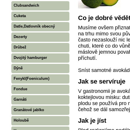
Clubsandwich
Cuketa
Co je dobré vědě
Datle,Datlovník obecný
Musíme ovšem přiznat,
na trhu mimo svou pův
Dezerty
často nezaslouží nic l
chuti, které co do vůn
Drůbež
máslově jemnou povah
příchutí.
Dvojitý hamburger
Dýně
Sníst samotné avokádo 
Fenykl(Foeniculum)
Jak se servíruje
Fondue
V gastronomii je avok
koktejlovou misku: du
Garnáti
plodu se používá pro n
čehož se dál samozřejm
Granátové jablko
Jak je jíst
Holoubě