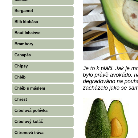
Bergamot
Bílá klobása
Bouillabaisse
Brambory
Canapés
Chipsy
Je to k pláči. Jak je 
bylo právě avokádo, n
Chléb
degradováno na pouhou
zacházelo jako se sam
Chléb s máslem
Chřest
Cibulová polévka
Cibulový koláč
Citronová tráva