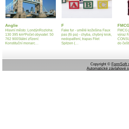
Anglie
F
FMCG
Hlavní město: LondýnRozloha:
Fake fur - umělé kožešina Faux
FMCG je
130 395 km²Počet obyvatel: 50
pas (fó pa) - chyba, chybný krok,
výraz 
762 900Státní zřízení:
nedopatření, trapas Filet
CONSU
Konstituční monarc…
Spitzen (…
do češt
Copyright ©
FormSoft s
Automatické závlahové 