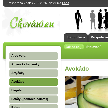
Lada
.
Krásné ráno v pátek 7. 8. 2026 Svátek má
Komunikace
Ve společe
Jak se co jí
Stolování
Aloe vera
Americké brusinky
Avokádo
Artyčoky
Avokádo
Bageta
Batáty (Ipomoea batatas)
Bažant