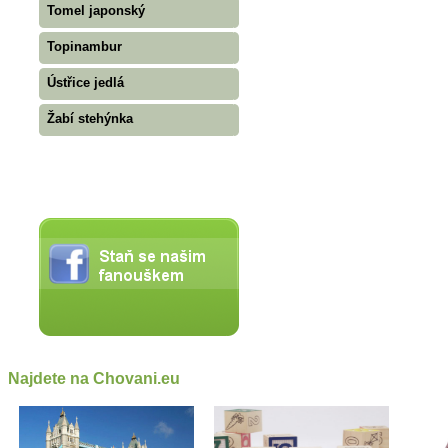
Tomel japonský
Topinambur
Ústřice jedlá
Žabí stehýnka
Najdete na Chovani.eu