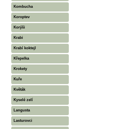
Kombucha
Koroptev
Korýši
Krabi
Krabí koktejl
Křepelka
Krokety
Kuře
Květák
Kyselé zelí
Langusta
Lasturovci