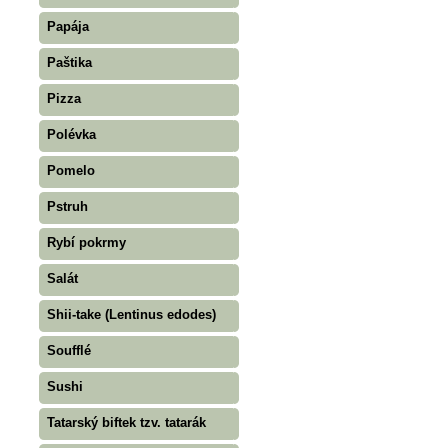
Papája
Paštika
Pizza
Polévka
Pomelo
Pstruh
Rybí pokrmy
Salát
Shii-take (Lentinus edodes)
Soufflé
Sushi
Tatarský biftek tzv. tatarák