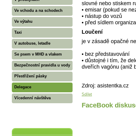
slovné nebo stiskem r
• emisar (pokud se nez
Ve vchodu a na schodech
• nástup do vozů
Ve výtahu
• před sídlem organizac
Loučení
Taxi
je v zásadě opačné ne
V autobuse, letadle
• bez představování
Se psem v MHD a vlakem
• důstojné i tím, že de
Bezpečnostní pravidla u vody
dveřích vagónu (aniž 
Přestřižení pásky
Zdroj: asistentka.cz
Delegace
Sdílet
Vícedenní návštěva
FaceBook diskus