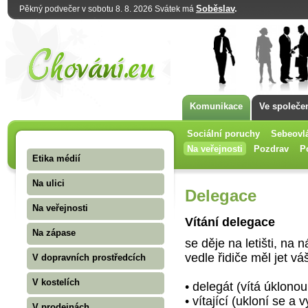
Soběslav
.
Pěkný podvečer v sobotu 8. 8. 2026 Svátek má
Komunikace
Ve společe
Sociální poruchy
Sebeovl
Na veřejnosti
Pozdrav
P
Etika médií
Na ulici
Delegace
Na veřejnosti
Vítání delegace
Na zápase
se děje na letišti, na 
vedle řidiče měl jet vá
V dopravních prostředcích
V kostelích
• delegát (vítá úklonou
• vítající (ukloní se a
V prodejnách