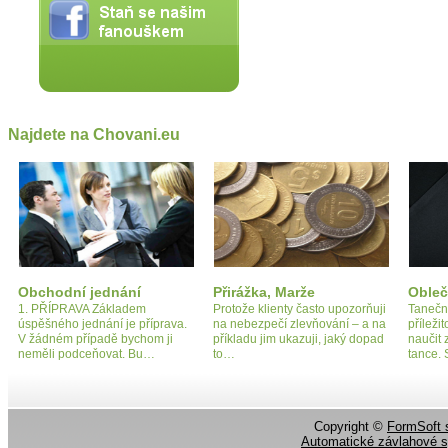
Najdete na Chovani.eu
Obchodní jednání
Přirážka, Marže
Obleč
1. PŘÍPRAVA Základem
Protože klienty často upozorňuji
Tanečn
úspěšného jednání je příprava.
na nebezpečí zlevňování – a na
příleži
V žádném případě bychom ji
příkladu jim ukazuji, jaký dopad
naučit
neměli podceňovat. Bu…
to…
tance. 
Copyright ©
FormSoft s
Automatické závlahové 