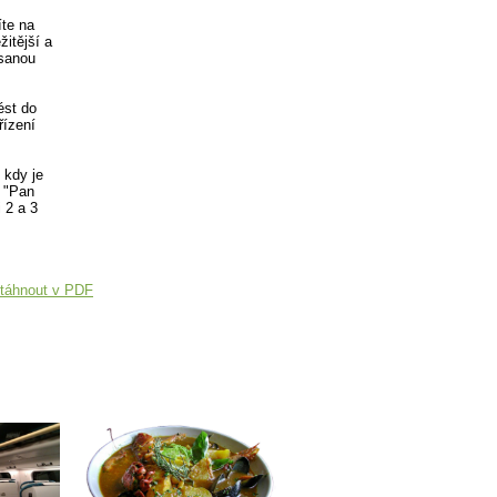
íte na
žitější a
psanou
ést do
řízení
 kdy je
: "Pan
 2 a 3
táhnout v PDF