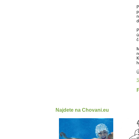
P
p
n
d
P
ú
č
M
n
K
h
Ú
S
Najdete na Chovani.eu