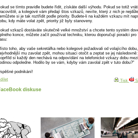
okud se tímto pravidle budete řídit, získáte další výhodu. Pokud se totiž vrát
racoviště, a kolegové vám předají štos vzkazů, nevíte, který z nich je nejdůle
emůžete si je tak roztřídit podle priority. Budete-li na každém vzkazu mít na
obu, kdy máte volat zpět, priority již byly stanoveny.
okud vzkazů dostáváte skutečně velké množství a chcete tento systém dov
plného konce, můžete začít používat techniku, kterou doporučují poradci pro 
asu:
ísto toho, aby vaše sekretářka nebo kolegové požadovali od volajícího dobu,
ejvhodnější mu zavolat zpět, mohou situaci otočit a zeptat se jej následovně
oprfíld si každý den nechává na odpovídání na telefonické vzkazy dobu mezi
odinou odpoledne. Hodilo by se vám, kdyby vám zavolal zpět v tuto dobu?"
spěšné podnikání!
dílet
Tisk
S
FaceBook diskuse