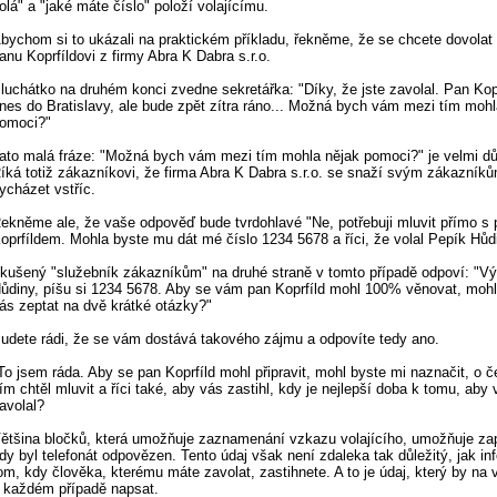
olá" a "jaké máte číslo" položí volajícímu.
bychom si to ukázali na praktickém příkladu, řekněme, že se chcete dovolat 
anu Koprfíldovi z firmy Abra K Dabra s.r.o.
luchátko na druhém konci zvedne sekretářka: "Díky, že jste zavolal. Pan Kopr
nes do Bratislavy, ale bude zpět zítra ráno... Možná bych vám mezi tím mohl
omoci?"
ato malá fráze: "Možná bych vám mezi tím mohla nějak pomoci?" je velmi důl
íká totiž zákazníkovi, že firma Abra K Dabra s.r.o. se snaží svým zákazník
ycházet vstříc.
ekněme ale, že vaše odpověď bude tvrdohlavé "Ne, potřebuji mluvit přímo s
oprfíldem. Mohla byste mu dát mé číslo 1234 5678 a říci, že volal Pepík Hůd
kušený "služebník zákazníkům" na druhé straně v tomto případě odpoví: "V
ůdiny, píšu si 1234 5678. Aby se vám pan Koprfíld mohl 100% věnovat, moh
ás zeptat na dvě krátké otázky?"
udete rádi, že se vám dostává takového zájmu a odpovíte tedy ano.
To jsem ráda. Aby se pan Koprfíld mohl připravit, mohl byste mi naznačit, o 
ím chtěl mluvit a říci také, aby vás zastihl, kdy je nejlepší doba k tomu, aby
avolal?
ětšina bločků, která umožňuje zaznamenání vzkazu volajícího, umožňuje za
dy byl telefonát odpovězen. Tento údaj však není zdaleka tak důležitý, jak i
om, kdy člověka, kterému máte zavolat, zastihnete. A to je údaj, který by na
 každém případě napsat.