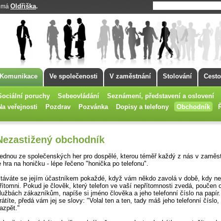
Oldřiška
.
k má
Komunikace
Ve společenosti
V zaměstnání
Stolování
Cesto
Sociální poruchy
Sebeovládání
Seznámení, představení a oslovení
Na veřejnosti
Pozdrav
Pozvánka
Dopisy a telefony
Obchodník
Nezastižený obchodník
ednou ze společenských her pro dospělé, kterou téměř každý z nás v zaměst
e hra na honičku - lépe řečeno "honička po telefonu".
táváte se jejím účastníkem pokaždé, když vám někdo zavolá v době, kdy ne
řítomni. Pokud je člověk, který telefon ve vaší nepřítomnosti zvedá, poučen 
lužbách zákazníkům, napíše si jméno člověka a jeho telefonní číslo na papír
rátíte, předá vám jej se slovy: "Volal ten a ten, tady máš jeho telefonní číslo
azpět."