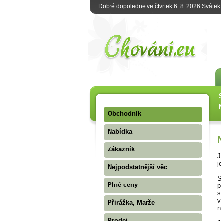
Dobré dopoledne ve čtvrtek 6. 8. 2026 Sváte
Obchodník
Nabídka
Zákazník
J
j
Nejpodstatnější věc
S
Plné ceny
p
s
v
Přirážka, Marže
n
Prodej