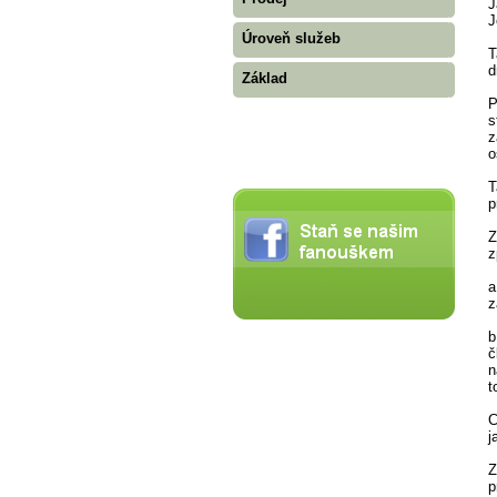
J
J
Úroveň služeb
T
d
Základ
P
s
z
o
T
p
Z
z
a
z
b
č
n
t
C
j
Z
p