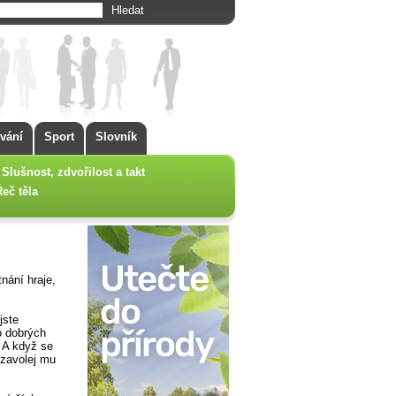
vání
Sport
Slovník
Slušnost, zdvořilost a takt
Řeč těla
nání hraje,
jste
o dobrých
. A když se
, zavolej mu