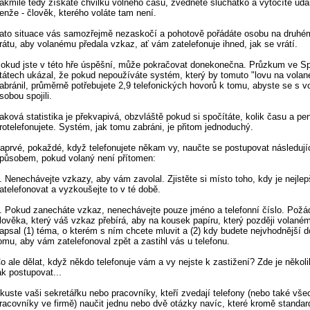
akmile tedy získáte chvilku volného času, zvednete sluchátko a vytočíte uda
enže - člověk, kterého voláte tam není.
ato situace vás samozřejmě nezaskočí a pohotově pořádáte osobu na druhé
rátu, aby volanému předala vzkaz, ať vám zatelefonuje ihned, jak se vrátí.
okud jste v této hře úspěšní, může pokračovat donekonečna. Průzkum ve S
tátech ukázal, že pokud nepoužíváte systém, který by tomuto "lovu na volan
abránil, průměrně potřebujete 2,9 telefonických hovorů k tomu, abyste se s v
sobou spojili.
aková statistika je překvapivá, obzvláště pokud si spočítáte, kolik času a pe
rotelefonujete. Systém, jak tomu zabráni, je přitom jednoduchý.
aprvé, pokaždé, když telefonujete někam vy, naučte se postupovat následuj
působem, pokud volaný není přítomen:
. Nenechávejte vzkazy, aby vám zavolal. Zjistěte si místo toho, kdy je nejle
atelefonovat a vyzkoušejte to v té době.
. Pokud zanecháte vzkaz, nenechávejte pouze jméno a telefonní číslo. Požá
lověka, který váš vzkaz přebírá, aby na kousek papíru, který později volané
apsal (1) téma, o kterém s ním chcete mluvit a (2) kdy budete nejvhodnější 
omu, aby vám zatelefonoval zpět a zastihl vás u telefonu.
o ale dělat, když někdo telefonuje vám a vy nejste k zastižení? Zde je někol
ak postupovat...
kuste vaši sekretářku nebo pracovníky, kteří zvedají telefony (nebo také vš
racovníky ve firmě) naučit jednu nebo dvě otázky navíc, které kromě standar