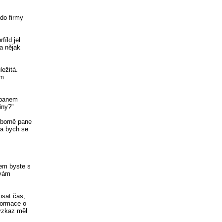
do firmy
fíld jel
a nějak
ežitá.
ům
 panem
iny?"
ýborně pane
la bych se
čem byste s
 vám
psat čas,
nformace o
 vzkaz měl