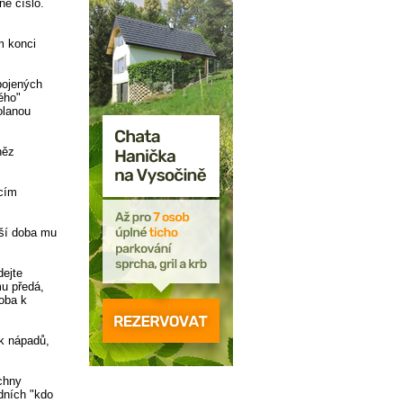
né číslo.
m konci
pojených
ého"
olanou
něz
ícím
pší doba mu
dejte
mu předá,
doba k
ik nápadů,
echny
dních "kdo