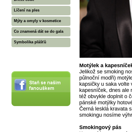
Líčení na ples
Mýty a omyly v kosmetice
Co znamená dát se do gala
Symbolika plášťů
Motýlek a kapesníče
Jelikož se smoking no
půlnoční modři) motýl
kapsičky u saka volte 
kapesníček, dnes ale 
též obvykle doplnit o 
pánské motýlky hotové
Černá lesklá kravata 
smokingu nosíme výhra
Smokingový pás