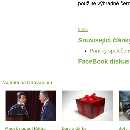
použijte výhradně čer
Sdílet
Související článk
Pánský společen
FaceBook diskus
Najdete na Chovani.eu
Macek napadl Ratha
Dary a dárky
Boty