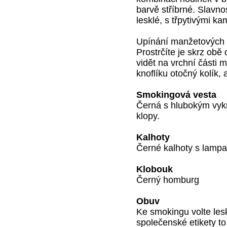
barvě stříbrné. Slavno
lesklé, s třpytivými ka
Upínání manžetových 
Prostrčíte je skrz obě
vidět na vrchní části
knoflíku otočný kolík, a
Smokingová vesta
Černá s hlubokým vykr
klopy.
Kalhoty
Černé kalhoty s lamp
Klobouk
Černý homburg
Obuv
Ke smokingu volte les
společenské etikety to