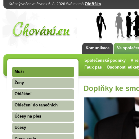
Oldřiška
.
Krásný večer ve čtvrtek 6. 8. 2026 Svátek má
Komunikace
Ve společe
Společenské podniky
V re
Faux pas
Osobnosti etiket
Muži
Ženy
Doplňky ke sm
Oblékání
Oblečení do tanečních
Účesy na ples
Účesy
Dress code