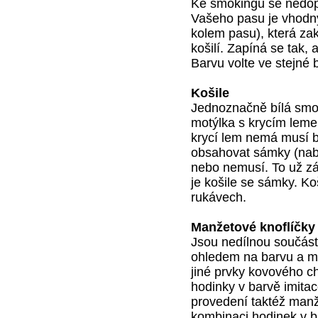
Ke smokingu se nedopo
Vašeho pasu je vhod
kolem pasu), která za
košilí. Zapíná se tak,
Barvu volte ve stejné 
Košile
Jednoznačně bílá smok
motýlka s krycím lemem
krycí lem nemá musí b
obsahovat sámky (nabír
nebo nemusí. To už zá
je košile se sámky. K
rukávech.
Manžetové knoflíčky
Jsou nedílnou součástí
ohledem na barvu a ma
jiné prvky kovového 
hodinky v barvě imita
provedení taktéž manž
kombinaci hodinek v b