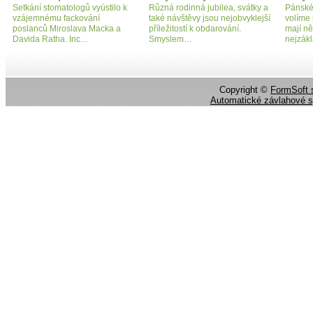
Setkání stomatologů vyústilo k
Různá rodinná jubilea, svátky a
Pánské
vzájemnému fackování
také návštěvy jsou nejobvyklejší
volíme 
poslanců Miroslava Macka a
příležitostí k obdarování.
mají ně
Davida Ratha. Inc…
Smyslem…
nejzák
Copyright ©
FormSoft s
Automatické závlahové 