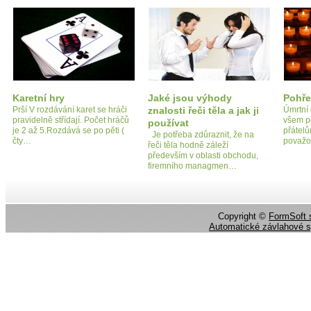
Karetní hry
Jaké jsou výhody
Pohř
Prší V rozdávání karet se hráči
znalosti řeči těla a jak ji
Úmrtní
pravidelně střídají. Počet hráčů
všem p
používat
je 2 až 5.Rozdává se po pěti (
přátel
Je potřeba zdůraznit, že na
čty…
považo
řeči těla hodně záleží
především v oblasti obchodu,
firemního managmen…
Copyright ©
FormSoft s
Automatické závlahové 