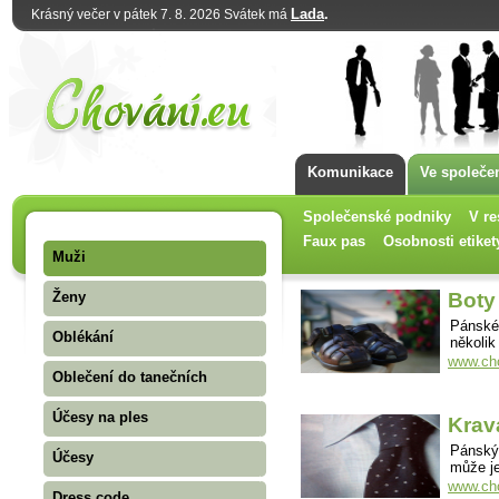
Lada
.
Krásný večer v pátek 7. 8. 2026 Svátek má
Komunikace
Ve společe
Společenské podniky
V re
Faux pas
Osobnosti etiket
Muži
Ženy
Boty
Pánské 
Oblékání
několik
www.cho
Oblečení do tanečních
Účesy na ples
Krav
Pánský 
Účesy
může je
www.cho
Dress code