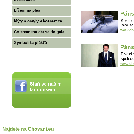
Líčení na ples
Páns
Košile 
Mýty a omyly v kosmetice
jako se
www.cho
Co znamená dát se do gala
Symbolika plášťů
Páns
Pokud 
společe
www.cho
Najdete na Chovani.eu