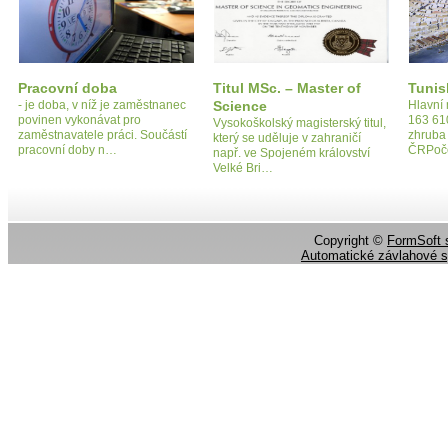
Pracovní doba
Titul MSc. – Master of
Tunis
- je doba, v níž je zaměstnanec
Science
Hlavní
povinen vykonávat pro
163 610
Vysokoškolský magisterský titul,
zaměstnavatele práci. Součástí
zhruba 
který se uděluje v zahraničí
pracovní doby n…
ČRPoče
např. ve Spojeném království
Velké Bri…
Copyright ©
FormSoft s
Automatické závlahové 