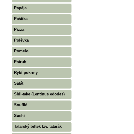
Papája
Paštika
Pizza
Polévka
Pomelo
Pstruh
Rybí pokrmy
Salát
Shii-take (Lentinus edodes)
Soufflé
Sushi
Tatarský biftek tzv. tatarák