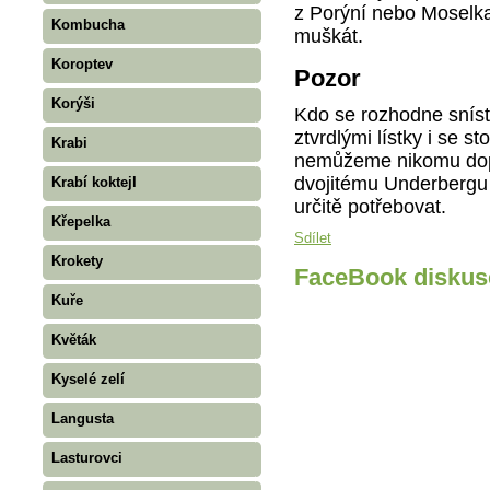
z Porýní nebo Moselka
Kombucha
muškát.
Koroptev
Pozor
Korýši
Kdo se rozhodne sníst
ztvrdlými lístky i se
Krabi
nemůžeme nikomu dopor
dvojitému Underbergu 
Krabí koktejl
určitě potřebovat.
Křepelka
Sdílet
Krokety
FaceBook diskus
Kuře
Květák
Kyselé zelí
Langusta
Lasturovci