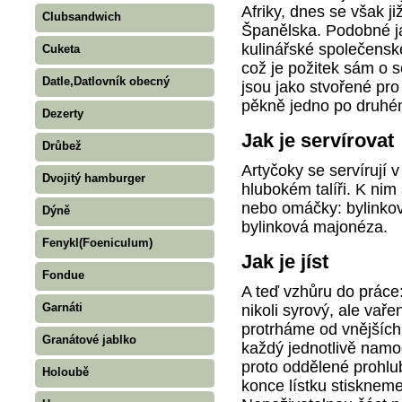
Afriky, dnes se však ji
Clubsandwich
Španělska. Podobné ja
kulinářské společenské
Cuketa
což je požitek sám o s
Datle,Datlovník obecný
jsou jako stvořené pr
pěkně jedno po druhé
Dezerty
Jak je servírovat
Drůbež
Artyčoky se servírují
Dvojitý hamburger
hlubokém talíři. K nim
nebo omáčky: bylinkov
Dýně
bylinková majonéza.
Fenykl(Foeniculum)
Jak je jíst
Fondue
A teď vzhůru do práce
Garnáti
nikoli syrový, ale vař
protrháme od vnějších l
Granátové jablko
každý jednotlivě namo
proto oddělené prohlub
Holoubě
konce lístku stisknem