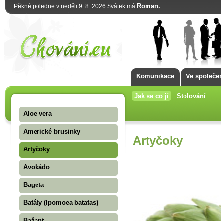
Roman
.
Pěkné poledne v neděli 9. 8. 2026 Svátek má
Komunikace
Ve společe
Jak se co jí
Stolování
Aloe vera
Americké brusinky
Artyčoky
Artyčoky
Avokádo
Bageta
Batáty (Ipomoea batatas)
Bažant