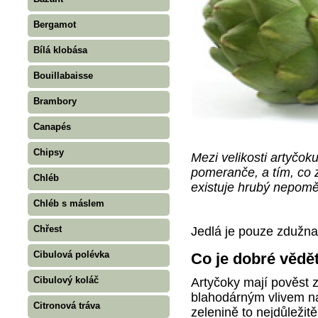
Bergamot
Bílá klobása
Bouillabaisse
Brambory
Canapés
Chipsy
Mezi velikosti artyčok
pomeranče, a tím, co z
Chléb
existuje hrubý nepomě
Chléb s máslem
Chřest
Jedlá je pouze zdužnat
Cibulová polévka
Co je dobré vědě
Cibulový koláč
Artyčoky mají pověst z
blahodárným vlivem na
Citronová tráva
zelenině to nejdůležit