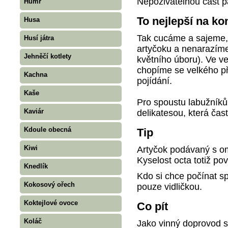
Nepoživatelnou část pa
Humr
To nejlepší na ko
Husa
Tak cucáme a sajeme,
Husí játra
artyčoku a nenarazíme
Jehněčí kotlety
květního úboru). Ve ve
chopíme se velkého př
Kachna
pojídání.
Kaše
Pro spoustu labužníků
Kaviár
delikatesou, která čast
Kdoule obecná
Tip
Kiwi
Artyčok podávaný s om
Kyselost octa totiž pov
Knedlík
Kdo si chce počínat sp
Kokosový ořech
pouze vidličkou.
Koktejlové ovoce
Co pít
Koláč
Jako vinný doprovod s