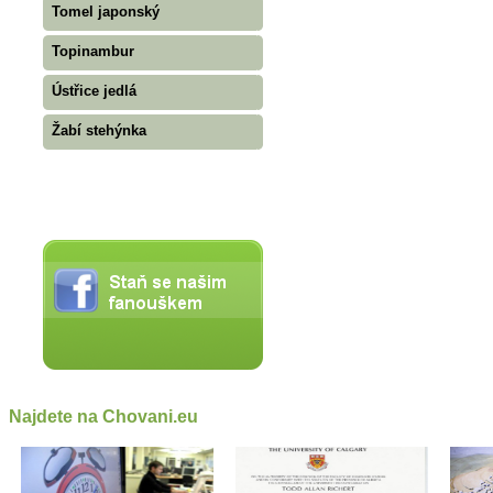
Tomel japonský
Topinambur
Ústřice jedlá
Žabí stehýnka
Najdete na Chovani.eu