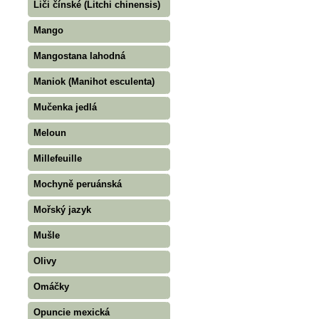
Liči čínské (Litchi chinensis)
Mango
Mangostana lahodná
Maniok (Manihot esculenta)
Mučenka jedlá
Meloun
Millefeuille
Mochyně peruánská
Mořský jazyk
Mušle
Olivy
Omáčky
Opuncie mexická