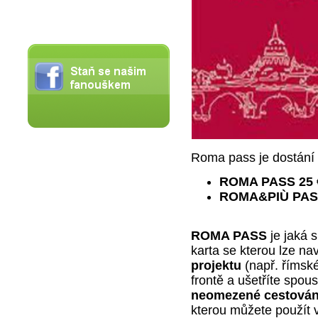
Roma pass je dostání 
ROMA PASS 25 
ROMA&PIÙ PASS
ROMA PASS
je jaká s
karta se kterou lze na
projektu
(např. římsk
frontě a ušetříte spo
neomezené cestování
kterou můžete použít 