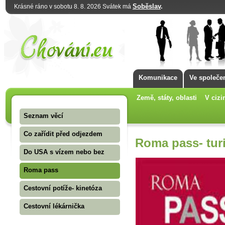
Soběslav
.
Krásné ráno v sobotu 8. 8. 2026 Svátek má
Komunikace
Ve společe
Země, státy, oblasti
V cizi
Seznam věcí
Co zařídit před odjezdem
Roma pass- tur
Do USA s vízem nebo bez
Roma pass
Cestovní potíže- kinetóza
Cestovní lékárnička