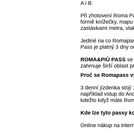
A i B.
Při zhotovení Roma P
formě knížečky, mapu 
zastávkami metra, vlak
Jediné na co Romapas
Pass je platný 3 dny 
ROMA&PIÙ PASS
se 
zahrnuje širší oblast 
Proč se Romapass vy
3 denní jízdenka stojí
například vstup do An
kdežto když máte Rom
Kde lze tyto passy k
Online nákup na intern