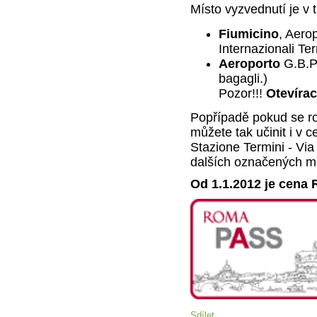
Místo vyzvednutí je v tu
Fiumicino
, Aero
Internazionali Te
Aeroporto
G.B.Pas
bagagli.)
Pozor!!!
Otevírac
Popřípadě pokud se r
můžete tak učinit i v 
Stazione Termini - Via 
dalších označených m
Od 1.1.2012 je cena
Sdílet