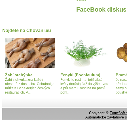
FaceBook diskus
Najdete na Chovani.eu
Žabí stehýnka
Fenykl (Foeniculum)
Bram
Žabí stehýnka zná každý
Fenykl je rostlina, jejíž žluté
Je nač
alespoň z doslechu. Ochutnat je
květy dorůstají až do výše dvou
předsu
můžete i v některých českých
a půl metru Rostlina na první
samy o
restauracích. V…
pohl…
tloušťk
Copyright ©
FormSoft s
Automatické závlahové 