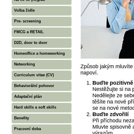
Volba židle
Pre- screening
FMCG a RETAIL
D2D, door to door
Homeoffice a homeworking
Networking
Způsob jakým mluvíte 
napoví.
Curriculum vitae (CV)
Buďte pozitivně
Behaviorální pohovor
Nestěžujte si na 
Nedělejte ze seb
Adaptační plán
těšíte na nové př
Hard skills a soft skills
se na nové metod
Buďte zdvořilí
Benefity
Při příchodu nez
Mluvte spisovně 
Pracovní doba
výrazům.