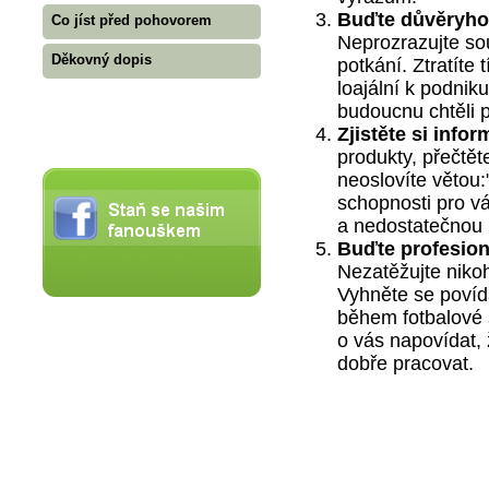
Buďte důvěryho
Co jíst před pohovorem
Neprozrazujte so
Děkovný dopis
potkání. Ztratíte
loajální k podnik
budoucnu chtěli 
Zjistěte si info
produkty, přečtět
neoslovíte větou:
schopnosti pro v
a nedostatečnou 
Buďte profesion
Nezatěžujte nik
Vyhněte se povídán
během fotbalové
o vás napovídat,
dobře pracovat.