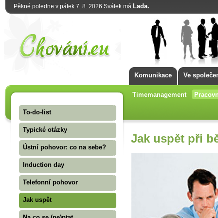
Lada
.
Pěkné poledne v pátek 7. 8. 2026 Svátek má
Komunikace
Ve společe
Timemanagement
Pracovn
To-do-list
Typické otázky
Jak uspět při 
Ústní pohovor: co na sebe?
Induction day
Telefonní pohovor
Jak uspět
Na co se (ne)ptat