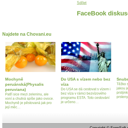
Sdílet
FaceBook diskus
Najdete na Chovani.eu
Mochyně
Do USA s vízem nebo bez
Snubn
peruánská(Physalis
víza
Těžko s
jakou j
peruviana)
Do USA se dá cestovat s vízem i
prstýnk
bez víza v rámci bezvízového
Patří sice mezi zeleninu, ale
prsten
programu ESTA. Toto cestování
voní a chutná spíše jako ovoce.
je určeno…
Mochyně je pěstovaná jak pro
její měc…
Copyright ©
FormSoft s