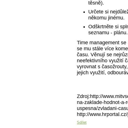
těsně).
Určete si nejdůlež
někomu jinému.
Odškrtněte si spl
seznamu - plánu.
Time management se st
se mu stále více komer
času. Věnují se nejrůz
neefektivního využití č
vyrovnat s časožrouty,
jejich využití, odbourá
Zdroj:http://www.mitv
na-zaklade-hodnot-a-ro
uspesna/zvladani-casu
http://www.hrportal.c
Sdílet