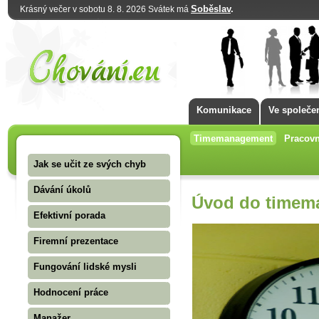
Soběslav
.
Krásný večer v sobotu 8. 8. 2026 Svátek má
Komunikace
Ve společe
Timemanagement
Pracovn
Jak se učit ze svých chyb
Dávání úkolů
Úvod do timem
Efektivní porada
Firemní prezentace
Fungování lidské mysli
Hodnocení práce
Manažer