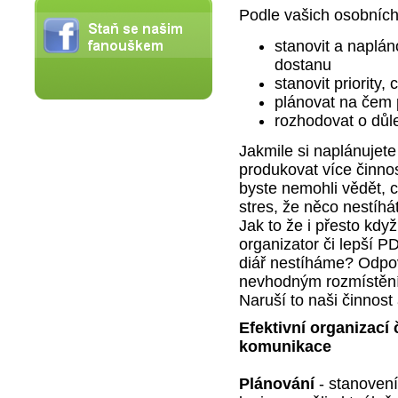
Podle vašich osobních
stanovit a naplán
dostanu
stanovit priority, 
plánovat na čem 
rozhodovat o důl
Jakmile si naplánuje
produkovat více činnos
byste nemohli vědět, c
stres, že něco nestíh
Jak to že i přesto kdy
organizator či lepší P
diář nestíháme? Odpo
nevhodným rozmístění
Naruší to naši činnost 
Efektivní organizací 
komunikace
Plánování
- stanovení