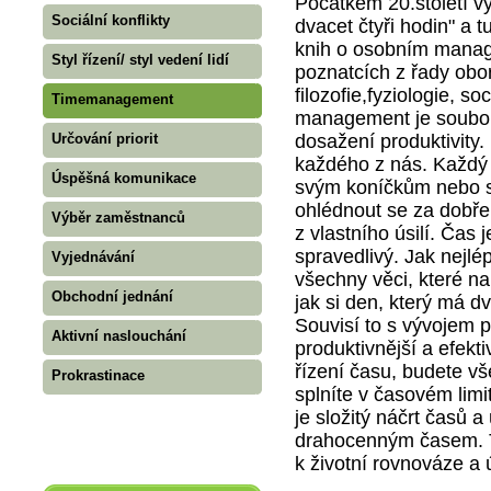
Počátkem 20.století v
Sociální konflikty
dvacet čtyři hodin" a 
knih o osobním mana
Styl řízení/ styl vedení lidí
poznatcích z řady ob
filozofie,fyziologie, 
Timemanagement
management je soubor 
Určování priorit
dosažení produktivity.
každého z nás. Každý 
Úspěšná komunikace
svým koníčkům nebo s
ohlédnout se za dobře
Výběr zaměstnanců
z vlastního úsilí. Čas
spravedlivý. Jak nejlé
Vyjednávání
všechny věci, které na
Obchodní jednání
jak si den, který má d
Souvisí to s vývojem 
Aktivní naslouchání
produktivnější a efekt
řízení času, budete vš
Prokrastinace
splníte v časovém limi
je složitý náčrt časů 
drahocenným časem. To
k životní rovnováze a