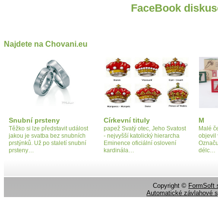
FaceBook diskus
Najdete na Chovani.eu
Snubní prsteny
Církevní tituly
M
Těžko si lze představit událost
papež Svatý otec, Jeho Svatost
Malé če
jakou je svatba bez snubních
- nejvyšší katolický hierarcha
objevil 
prstýnků. Už po staletí snubní
Eminence oficiální oslovení
Označuj
prsteny…
kardinála…
délc…
Copyright ©
FormSoft s
Automatické závlahové 