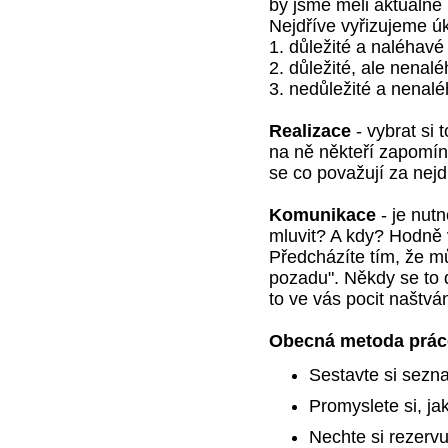
by jsme měli aktuálně u
Nejdříve vyřizujeme úk
1. důležité a naléhavé 
2. důležité, ale nenalé
3. nedůležité a nenalé
Realizace
- vybrat si 
na ně někteří zapomína
se co považují za nejdů
Komunikace
- je nut
mluvit? A kdy? Hodně 
Předcházíte tím, že mů
pozadu". Někdy se to 
to ve vás pocit naštvá
Obecná metoda prác
Sestavte si sezn
Promyslete si, ja
Nechte si rezervu