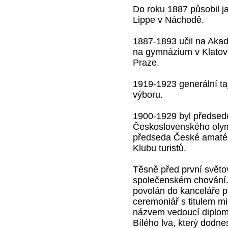
Do roku 1887 působil j
Lippe v Náchodě.
1887-1893 učil na Ak
na gymnázium v Klatov
Praze.
1919-1923 generální t
výboru.
1900-1929 byl předsed
Československého olymp
předseda České amatérs
Klubu turistů.
Těsně před první světo
společenském chování. 
povolán do kanceláře p
ceremoniář s titulem m
názvem vedoucí diploma
Bílého lva, který dodne