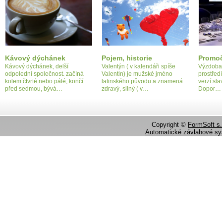
Kávový dýchánek
Pojem, historie
Promoč
Kávový dýchánek, delší
Valentýn ( v kalendáři spíše
Výzdoba 
odpolední společnost. začíná
Valentin) je mužské jméno
prostředí
kolem čtvrté nebo páté, končí
latinského původu a znamená
verzí sla
před sedmou, bývá…
zdravý, silný ( v…
Dopor…
Copyright ©
FormSoft s.
Automatické závlahové s