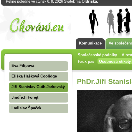
Oldřiška
.
Pěkné poledne ve čtvrtek 6. 8. 2026 Svátek má
Komunikace
Ve společeno
Společenské podniky
V res
Faux pas
Osobnosti etikety
Eva Filipová
Eliška Hašková Coolidge
PhDr.Jiří Stani
Jiří Stanislav Guth-Jarkovský
Jindřich Forejt
Ladislav Špaček