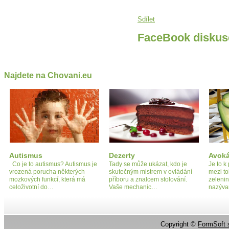
Sdílet
FaceBook diskus
Najdete na Chovani.eu
Autismus
Dezerty
Avok
Co je to autismus? Autismus je
Tady se může ukázat, kdo je
Je to k
vrozená porucha některých
skutečným mistrem v ovládání
mezi to
mozkových funkcí, která má
příboru a znalcem stolování.
zelenin
celoživotní do…
Vaše mechanic…
nazýva
Copyright ©
FormSoft s