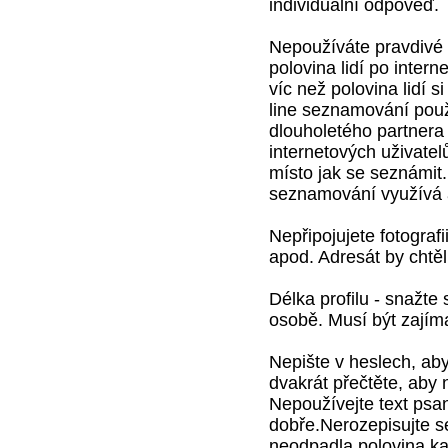
individuální odpověď.
Nepoužíváte pravdivé 
polovina lidí po intern
víc než polovina lidí s
line seznamování použ
dlouholetého partnera si
internetových uživatelů
místo jak se seznámit.
seznamování využívá a
Nepřipojujete fotograf
apod. Adresát by chtěl
Délka profilu - snažte
osobě. Musí být zajíma
Nepište v heslech, aby
dvakrát přečtěte, aby
Nepoužívejte text ps
dobře.Nerozepisujte se 
neodpadla polovina ka