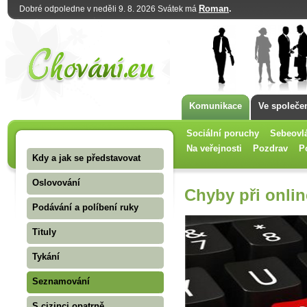
Roman
.
Dobré odpoledne v neděli 9. 8. 2026 Svátek má
Komunikace
Ve společe
Sociální poruchy
Sebeovl
Na veřejnosti
Pozdrav
P
Kdy a jak se představovat
Oslovování
Chyby při onli
Podávání a políbení ruky
Tituly
Tykání
Seznamování
S cizinci opatrně