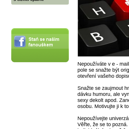
Nepoužíváte v e - mail
pole se snažte být orig
otevření vašeho dopis
Snažte se zaujmout hn
dávku humoru, ale vy
sexy dekolt apod. Zane
osobu. Motivujte ji k
Nepoužívejte univerzá
Věřte, že se to pozná.