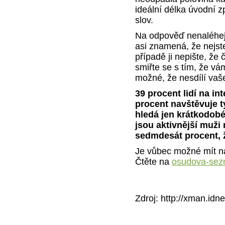
ideální délka úvodní 
slov.
Na odpověď nenaléhej
asi znamená, že nejst
případě ji nepište, že 
smiřte se s tím, že vá
možné, že nesdílí vaš
39 procent lidí na i
procent navštěvuje t
hledá jen krátkodobé
jsou aktivnější muži
sedmdesát procent, ž
Je vůbec možné mít n
Čtěte na
osudova-sez
Zdroj: http://xman.idne