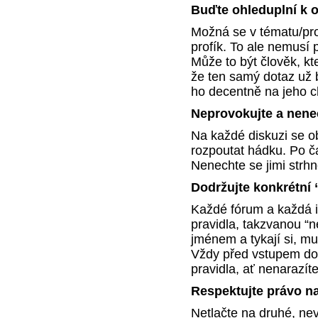
Buďte ohleduplní k 
Možná se v tématu/pro
profík. To ale nemusí p
Může to být člověk, kt
že ten samý dotaz už 
ho decentně na jeho c
Neprovokujte a nene
Na každé diskuzi se obje
rozpoutat hádku. Po čas
Nenechte se jimi strhn
Dodržujte konkrétní 
Každé fórum a každá i
pravidla, takzvanou “ne
jménem a tykají si, m
Vždy před vstupem do 
pravidla, ať nenarazíte
Respektujte právo n
Netlačte na druhé, nev