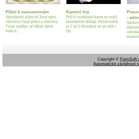
Přání k narozeninám
Karetní hry
Praco
Standardní přání Ať život splní
Prší V rozdávání karet se hráči
- adr
všechna Tvoje přání a všechny
pravidelně střídají. Počet hráčů
Správn
Tvoje naděje, ať štěstí, které
je 2 až 5.Rozdává se po pěti (
dopise
málo k…
čty…
odesíla
dopisn
Copyright ©
FormSoft s
Automatické závlahové 