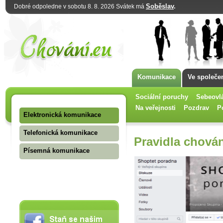
Soběslav
.
Dobré odpoledne v sobotu 8. 8. 2026 Svátek má
Komunikace
Ve společe
Sociální poruchy
Sebeovl
Na veřejnosti
Pozdrav
P
Elektronická komunikace
Telefonická komunikace
Pravidla chován
Písemná komunikace