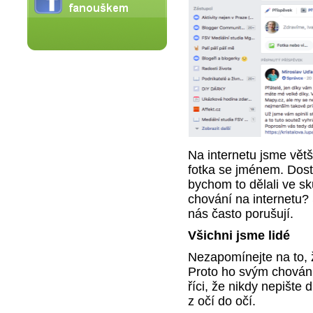
Na internetu jsme vět
fotka se jménem. Dost
bychom to dělali ve s
chování na internetu? 
nás často porušují.
Všichni jsme lidé
Nezapomínejte na to, 
Proto ho svým chování
říci, že nikdy nepište
z očí do očí.