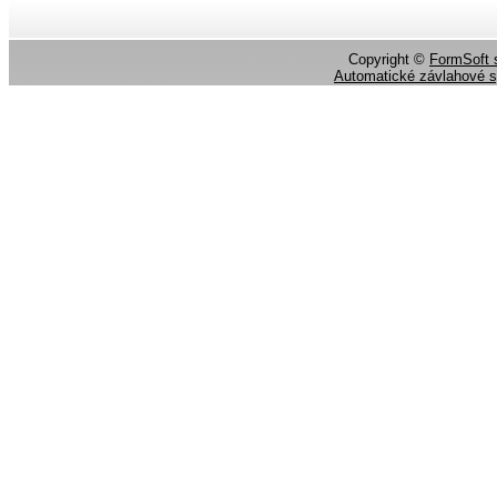
Copyright ©
FormSoft s
Automatické závlahové 