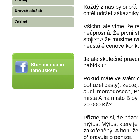
Každý z nás by si přál
Úroveň služeb
chtěl udržet zákazníky
Základ
Všichni ale víme, že r
neúprosná. Že první sl
stojí?" A že musíme tv
neustálé cenové konku
Je ale skutečně pravda
nabídku?
Pokud máte ve svém oko
bohužel častý), zeptej
audi, mercedesech, B
místa A na místo B by 
20 000 Kč?
Přiznejme si, že názor
mýtus. Mýtus, který j
zakořeněný. A bohužel 
připravuje o peníze.