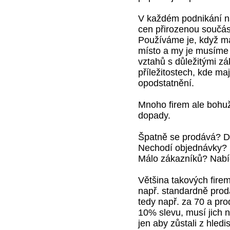
V každém podnikání nas
cen přirozenou součás
Používáme je, když má
místo a my je musíme 
vztahů s důležitými zá
příležitostech, kde ma
opodstatnění.
Mnoho firem ale bohuže
dopady.
Špatně se prodává? D
Nechodí objednávky? 
Málo zákazníků? Nabíd
Většina takových fire
např. standardně prod
tedy např. za 70 a pr
10% slevu, musí jich 
jen aby zůstali z hled