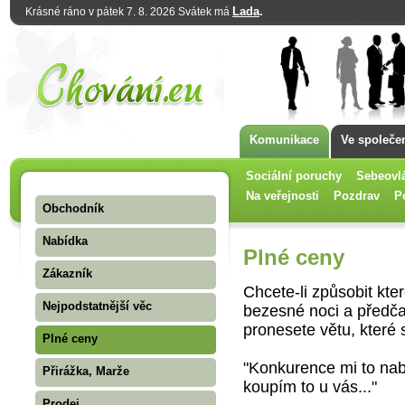
Lada
.
Krásné ráno v pátek 7. 8. 2026 Svátek má
Komunikace
Ve společe
Sociální poruchy
Sebeovl
Na veřejnosti
Pozdrav
P
Obchodník
Nabídka
Plné ceny
Zákazník
Chcete-li způsobit kte
Nejpodstatnější věc
bezesné noci a předča
pronesete větu, které 
Plné ceny
"Konkurence mi to nabíz
Přirážka, Marže
koupím to u vás..."
Prodej