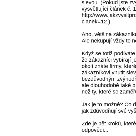
slevou. (Pokud jste zvy
vysvětlující článek č. 
http://www.jakzvysitp
clanek=12.)
Ano, většina zákazníků
Ale nekupují vždy to ne
Když se totiž podíváte 
že zákazníci vybírají 
okolí znáte firmy, kte
zákazníkovi vnutit sle
bezdůvodným zvýhodňov
ale dlouhodobě také pr
než ty, které se zaměř
Jak je to možné? Co dě
jak zdůvodňují své vy
Zde je pět kroků, kter
odpovědi...