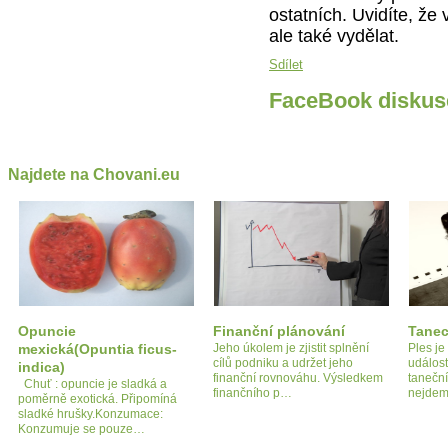
ostatních. Uvidíte, že
ale také vydělat.
Sdílet
FaceBook diskus
Najdete na Chovani.eu
Opuncie
Finanční plánování
Tanec
mexická(Opuntia ficus-
Jeho úkolem je zjistit splnění
Ples j
cílů podniku a udržet jeho
událost
indica)
finanční rovnováhu. Výsledkem
taneční
Chuť : opuncie je sladká a
finančního p…
nejde
poměrně exotická. Připomíná
sladké hrušky.Konzumace:
Konzumuje se pouze…