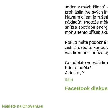
Jeden z mých klientů 
prohlásila (ve svých in
hlavním cílem je "uše
nákladů". Protože měla
snížila spotřebu energ
mohla tento příslib sku
Pokud máte podobné mo
zisk či úsporu, kterou
váš firemní cíl může b
Co uděláte ve vaší fir
Kdo to udělá?
A do kdy?
Sdílet
FaceBook diskus
Najdete na Chovani.eu