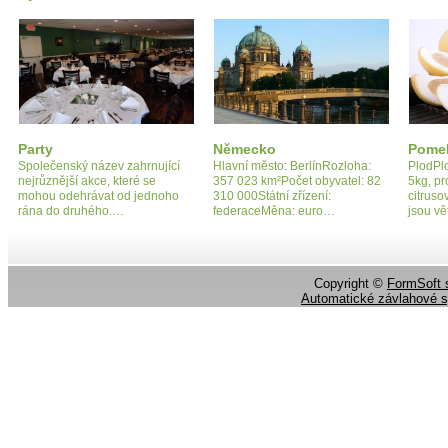
Party
Německo
Pome
Společenský název zahrnující
Hlavní město: BerlínRozloha:
PlodPl
nejrůznější akce, které se
357 023 km²Počet obyvatel: 82
5kg, pr
mohou odehrávat od jednoho
310 000Státní zřízení:
citruso
rána do druhého.…
federaceMěna: euro…
jsou v
Copyright ©
FormSoft s
Automatické závlahové 