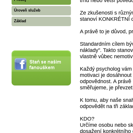
trhu nebo větší povědo
Úroveň služeb
Ze zkušenosti s různými
stanoví KONKRÉTNÍ c
Základ
A právě to je důvod, pr
Standardním cílem býv
náklady". Takto stanov
vlastně vůbec nemotiv
Každý psycholog vám 
motivaci je dosáhnout
odpovědnost. A právě 
směřujeme, je převzet
K tomu, aby naše snah
odpovědět na tři zákla
KDO?
Určíme osobu nebo sk
dosažení konkrétního cí