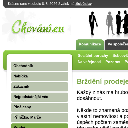
Soběslav
.
Krásné ráno v sobotu 8. 8. 2026 Svátek má
Komunikace
Ve společe
Sociální poruchy
Sebeovl
Na veřejnosti
Pozdrav
P
Obchodník
Nabídka
Brždění prodej
Zákazník
Každý z nás má hrubou
Nejpodstatnější věc
dosáhnout.
Plné ceny
Někde to znamená post
vlastní nemovitost a p
Přirážka, Marže
úspěch počtem zaměstn
Prodej