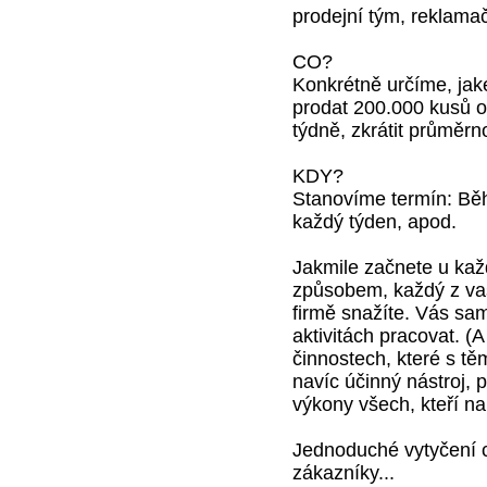
prodejní tým, reklamač
CO?
Konkrétně určíme, ja
prodat 200.000 kusů o
týdně, zkrátit průměr
KDY?
Stanovíme termín: Běh
každý týden, apod.
Jakmile začnete u každ
způsobem, každý z vaš
firmě snažíte. Vás sam
aktivitách pracovat. (
činnostech, které s tě
navíc účinný nástroj, 
výkony všech, kteří na
Jednoduché vytyčení 
zákazníky...