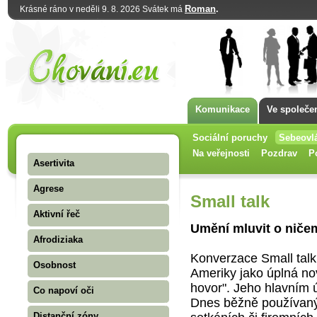
Roman
.
Krásné ráno v neděli 9. 8. 2026 Svátek má
Komunikace
Ve společe
Sociální poruchy
Sebeovl
Na veřejnosti
Pozdrav
P
Asertivita
Agrese
Small talk
Aktivní řeč
Umění mluvit o ničem
Afrodiziaka
Konverzace Small talk
Osobnost
Ameriky jako úplná no
hovor". Jeho hlavním ú
Co napoví oči
Dnes běžně používaný
Distanční zóny