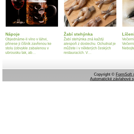
Nápoje
Žabí stehýnka
Líčen
Objednáme-li víno v láhvi,
Žabí stehýnka zná každý
Večerní
přinese ji číšník zavřenou ke
alespoň z doslechu. Ochutnat je
Večerní
stolu (obvykle zabalenou v
můžete i v některých českých
Nebojte
ubrousku tak, ab…
restauracích. V…
Copyright ©
FormSoft s
Automatické závlahové 