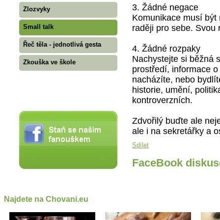
3. Žádné negace
Zlozvyky
Komunikace musí být n
raději pro sebe. Svou 
Small talk
Řeč těla - jednotlivá gesta
4. Žádné rozpaky
Nachystejte si běžná s
Zkouška ve škole
prostředí, informace o
nacházíte, nebo bydlí
historie, umění, politik
kontroverzních.
Zdvořilý buďte ale nej
ale i na sekretářky a 
Sdílet
FaceBook diskus
Najdete na Chovani.eu