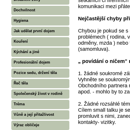
setkáních či firemních 
komunikaci mezi přátel
Dochvilnost
Nejčastější chyby př
Hygiena
Chybou je pokud se s 
Jak udělat první dojem
problémech ( rodina, v
Kouření
odměny, mzda ) nebo 
(samomluva).
Kýchání a jiné
„ povídání o ničem" 
Profesionální dojem
1. žádné soukromé zál
Pozice sedu, držení těla
Vyhněte se soukromým
Řeč těla
Obchodního partnera n
apod. - mohlo by to za
Společenský život v rodině
2. Žádné rozsáhlé tém
Tréma
Cílem small talku je s
Vůně a její přitažlivost
promluvit s nimi, zan
kontakty- vizitky.
Výraz obličeje