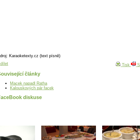
droj: Karaoketexty.cz (text písně)
dílet
Tisk
S
ouvisející články
Macek napadl Ratha
Kalouskových pár facek
FaceBook diskuse