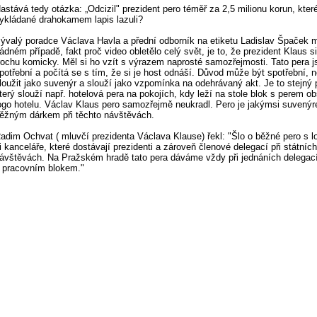
astává tedy otázka: „Odcizil" prezident pero téměř za 2,5 milionu korun, kter
ykládané drahokamem lapis lazuli?
ývalý poradce Václava Havla a přední odborník na etiketu Ladislav Špaček m
ádném případě, fakt proč video obletělo celý svět, je to, že prezident Klaus si
rochu komicky. Měl si ho vzít s výrazem naprosté samozřejmosti. Tato pera j
potřební a počítá se s tím, že si je host odnáší. Důvod může být spotřební,
loužit jako suvenýr a slouží jako vzpomínka na odehrávaný akt. Je to stejný 
terý slouží např. hotelová pera na pokojích, kdy leží na stole blok s perem ob
ogo hotelu. Václav Klaus pero samozřejmě neukradl. Pero je jakýmsi suvenýr
ěžným dárkem při těchto návštěvách.
adim Ochvat ( mluvčí prezidenta Václava Klause) řekl: "Šlo o běžné pero s l
i kanceláře, které dostávají prezidenti a zároveň členové delegací při státních
ávštěvách. Na Pražském hradě tato pera dáváme vždy při jednáních delegac
 pracovním blokem."