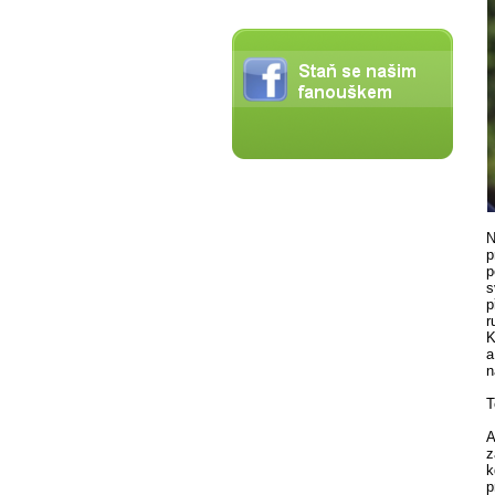
N
p
p
s
p
r
K
a
n
T
A
z
k
p