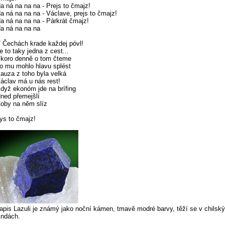
a ná na na na - Prejs to čmajz!
a ná na na na - Václave, prejs to čmajz!
a ná na na na - Párkrát čmajz!
a ná na na na
 Čechách krade každej póvl!
e to taky jedna z cest...
koro denně o tom čteme
o mu mohlo hlavu splést
auza z toho byla velká
áclav má u nás rest!
dyž ekonóm jde na brífing
ned přemejšlí
oby na něm slíz
ys to čmajz!
apis Lazuli je známý jako noční kámen, tmavě modré barvy, těží se v chilsk
ndách.