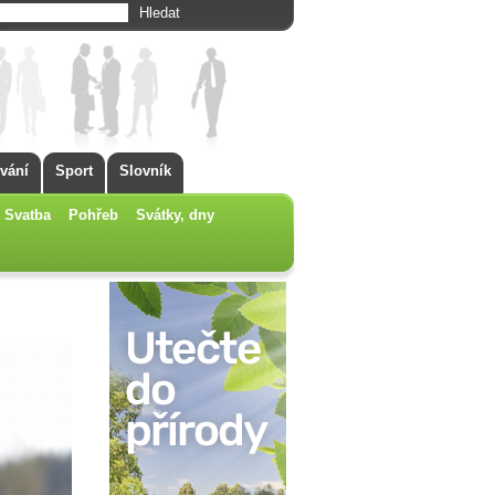
vání
Sport
Slovník
Svatba
Pohřeb
Svátky, dny