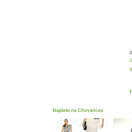
Z
S
S
Najdete na Chovani.eu