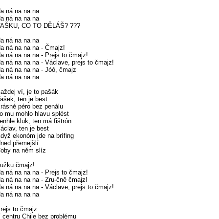
a ná na na na
a ná na na na
AŠKU, CO TO DĚLÁŠ? ???
a ná na na na
a ná na na na - Čmajz!
a ná na na na - Prejs to čmajz!
a ná na na na - Václave, prejs to čmajz!
a ná na na na - Jóó, čmajz
a ná na na na
aždej ví, je to pašák
ašek, ten je best
rásné péro bez penálu
o mu mohlo hlavu splést
enhle kluk, ten má fištrón
áclav, ten je best
dyž ekonóm jde na brífing
ned přemejšlí
oby na něm slíz
užku čmajz!
a ná na na na - Prejs to čmajz!
a ná na na na - Zru-čně čmajz!
a ná na na na - Václave, prejs to čmajz!
a ná na na na
rejs to čmajz
 centru Chile bez problému