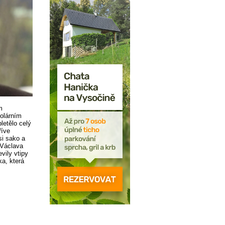
m
olárním
letělo celý
říve
si sako a
 Václava
vily vtipy
ka, která