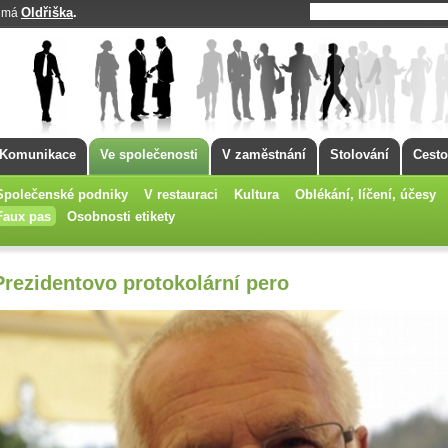
Oldřiška
.
k má
Komunikace
Ve společenosti
V zaměstnání
Stolování
Cesto
Společenské podniky
V restauraci
Kultura
Oblékání, líčení, účesy
Faux pas
Osobnosti etikety
Prezidentovo protokolární pero