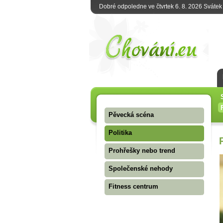
Dobré odpoledne ve čtvrtek 6. 8. 2026 Sváte
Pěvecká scéna
Politika
Prohřešky nebo trend
Společenské nehody
Fitness centrum