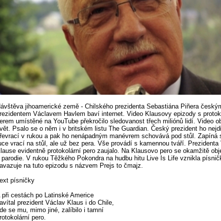
ávštěva jihoamerické země - Chilského prezidenta Sebastiána Piñera český
rezidentem Václavem Havlem baví internet. Video Klausovy epizody s protok
erem umístěné na YouTube překročilo sledovanost třech miliónů lidí. Video ob
vět. Psalo se o něm i v britském listu The Guardian. Český prezident ho nejd
řevrací v rukou a pak ho nenápadným manévrem schovává pod stůl. Zapíná 
uce vrací na stůl, ale už bez pera. Vše provádí s kamennou tváří. Prezidenta
lause evidentně protokolární pero zaujalo. Na Klausovo pero se okamžitě obje
 parodie. V rukou Těžkého Pokondra na hudbu hitu Live Is Life vznikla písnič
avazuje na tuto epizodu s názvem Prejs to čmajz.
ext písničky
 při cestách po Latinské Americe
avítal prezident Václav Klaus i do Chile,
de se mu, mimo jiné, zalíbilo i tamní
rotokolární pero.