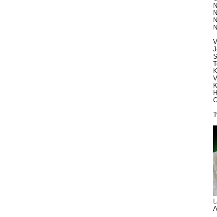
N
N
N
N
V
J
S
T
K
V
K
H
C
T
L
A