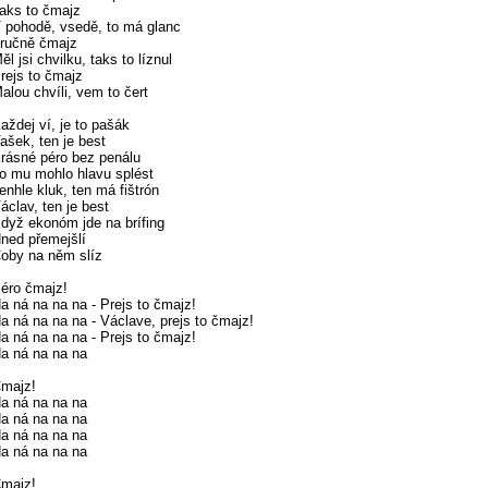
aks to čmajz
 pohodě, vsedě, to má glanc
ručně čmajz
ěl jsi chvilku, taks to líznul
rejs to čmajz
alou chvíli, vem to čert
aždej ví, je to pašák
ašek, ten je best
rásné péro bez penálu
o mu mohlo hlavu splést
enhle kluk, ten má fištrón
áclav, ten je best
dyž ekonóm jde na brífing
ned přemejšlí
oby na něm slíz
éro čmajz!
a ná na na na - Prejs to čmajz!
a ná na na na - Václave, prejs to čmajz!
a ná na na na - Prejs to čmajz!
a ná na na na
majz!
a ná na na na
a ná na na na
a ná na na na
a ná na na na
majz!