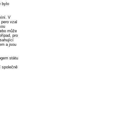
é bylo
íní. V
 pero vzal
sou
 nebo může
případ, pro
sahující
em a jsou
ogem státu
í společně