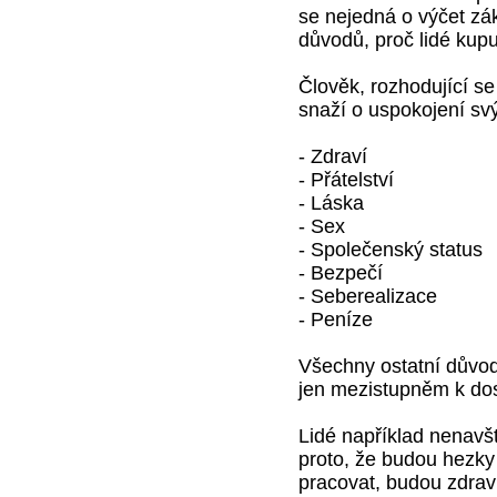
se nejedná o výčet zák
důvodů, proč lidé kupu
Člověk, rozhodující se
snaží o uspokojení svý
- Zdraví
- Přátelství
- Láska
- Sex
- Společenský status
- Bezpečí
- Seberealizace
- Peníze
Všechny ostatní důvody
jen mezistupněm k dos
Lidé například nenavště
proto, že budou hezky 
pracovat, budou zdraví