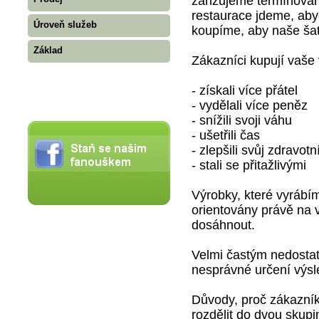
zařizujeme termínovan
restaurace jdeme, aby
Úroveň služeb
koupíme, aby naše ša
Základ
Zákazníci kupují vaše 
- získali více přátel
- vydělali více peněz
- snížili svoji váhu
- ušetřili čas
- zlepšili svůj zdravotn
- stali se přitažlivými
Výrobky, které vyrábím
orientovány právě na 
dosáhnout.
Velmi častým nedostatk
nesprávné určení výsl
Důvody, proč zákazník
rozdělit do dvou skupi