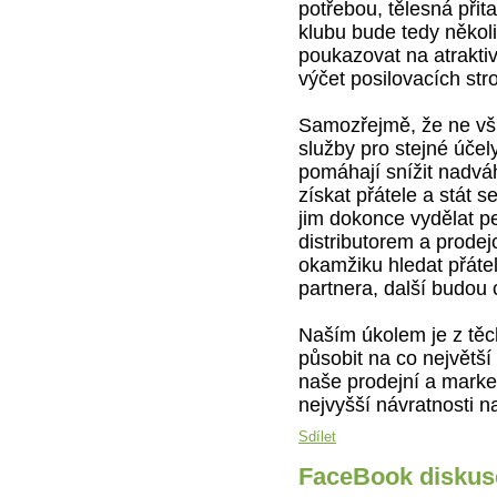
potřebou, tělesná přit
klubu bude tedy něko
poukazovat na atraktiv
výčet posilovacích stro
Samozřejmě, že ne vš
služby pro stejné účel
pomáhají snížit nadvá
získat přátele a stát 
jim dokonce vydělat pe
distributorem a prode
okamžiku hledat přátel
partnera, další budou 
Naším úkolem je z těch
působit na co největš
naše prodejní a market
nejvyšší návratnosti na
Sdílet
FaceBook diskus