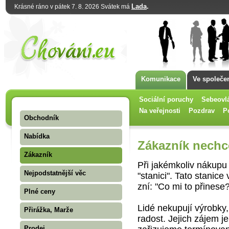
Lada
.
Krásné ráno v pátek 7. 8. 2026 Svátek má
Komunikace
Ve společe
Sociální poruchy
Sebeovl
Na veřejnosti
Pozdrav
P
Obchodník
Nabídka
Zákazník nechc
Zákazník
Při jakémkoliv nákupu 
Nejpodstatnější věc
"stanici". Tato stanic
zní: "Co mi to přinese
Plné ceny
Lidé nekupují výrobky,
Přirážka, Marže
radost. Jejich zájem j
Prodej