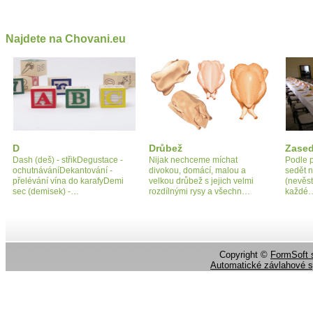
Najdete na Chovani.eu
D
Drůbež
Zased
Dash (deš) - střikDegustace -
Nijak nechceme míchat
Podle p
ochutnáváníDekantování -
divokou, domácí, malou a
sedět n
přelévání vína do karafyDemi
velkou drůbež s jejich velmi
(nevěst
sec (demisek) -…
rozdílnými rysy a všechn…
každé
Copyright ©
FormSoft s
Automatické závlahové 