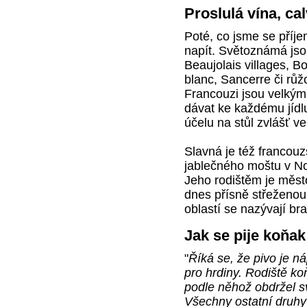
Proslulá vína, ca
Poté, co jsme se příj
napít. Světoznámá jso
Beaujolais villages, B
blanc, Sancerre či rů
Francouzi jsou velkým
dávat ke každému jídl
účelu na stůl zvlášť v
Slavná je též francou
jablečného moštu v No
Jeho rodištěm je měst
dnes přísně střeženou
oblastí se nazývají br
Jak se pije koňak
"
Říká se, že pivo je n
pro hrdiny. Rodiště ko
podle něhož obdržel s
Všechny ostatní druhy