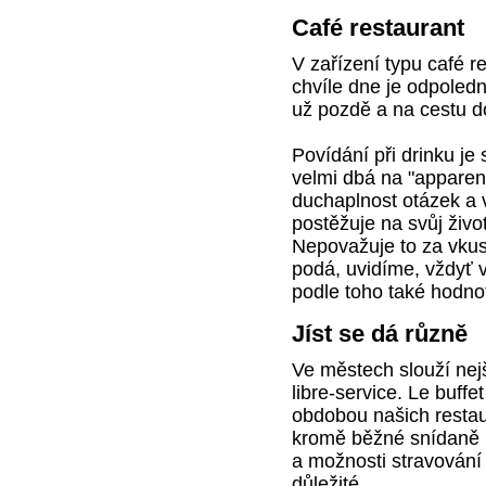
Café restaurant
V zařízení typu café re
chvíle dne je odpolední
už pozdě a na cestu d
Povídání při drinku je
velmi dbá na "apparente
duchaplnost otázek a 
postěžuje na svůj živo
Nepovažuje to za vkusn
podá, uvidíme, vždyť 
podle toho také hodno
Jíst se dá různě
Ve městech slouží nejš
libre-service. Le buffe
obdobou našich restaur
kromě běžné snídaně l
a možnosti stravování 
důležité.