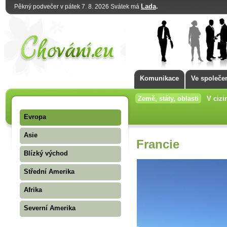
Lada
.
Pěkný podvečer v pátek 7. 8. 2026 Svátek má
Komunikace
Ve společe
Země, státy, oblasti
V cizi
Evropa
Asie
Francie
Blízký východ
Střední Amerika
Afrika
Severní Amerika