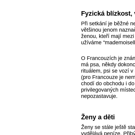
Fyzická blízkost,
Při setkání je běžné n
většinou jenom nazna
ženou, kteří mají mezi
užíváme "mademoisell
O Francouzích je známo
má psa, někdy dokonce 
rituálem, psi se vozí 
(pro Francouze je nemy
chodí do obchodu i do
privilegovaných míste
nepozastavuje.
Ženy a děti
Ženy se stále ještě st
vydělává peníze. Přibý