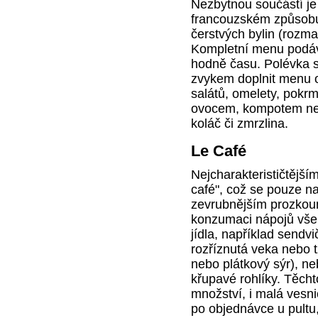
Nezbytnou součástí je i
francouzském způsobu
čerstvých bylin (rozmar
Kompletní menu podáv
hodně času. Polévka se
zvykem doplnit menu o
salátů, omelety, pokrm
ovocem, kompotem neb
koláč či zmrzlina.
Le Café
Nejcharakterističtější
café", což se pouze na
zevrubnějším prozkoum
konzumaci nápojů vše
jídla, například sendv
rozříznutá veka nebo t
nebo plátkový sýr), ne
křupavé rohlíky. Těcht
množství, i malá vesn
po objednávce u pultu, 