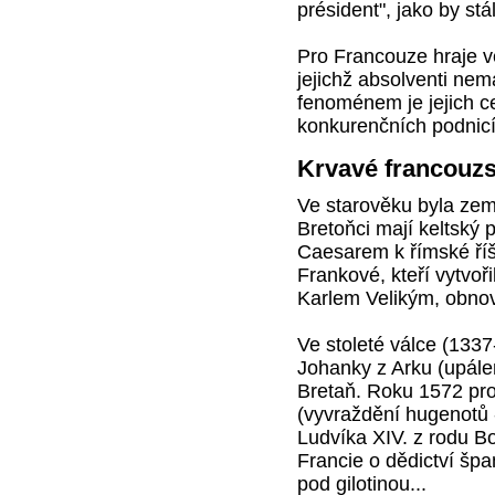
président", jako by stá
Pro Francouze hraje vel
jejichž absolventi ne
fenoménem je jejich ce
konkurenčních podnicíc
Krvavé francouzs
Ve starověku byla zem
Bretoňci mají keltský pů
Caesarem k římské říši 
Frankové, kteří vytvořil
Karlem Velikým, obnovi
Ve stoleté válce (1337-
Johanky z Arku (upále
Bretaň. Roku 1572 pro
(vyvraždění hugenotů 
Ludvíka XIV. z rodu Bo
Francie o dědictví špa
pod gilotinou...