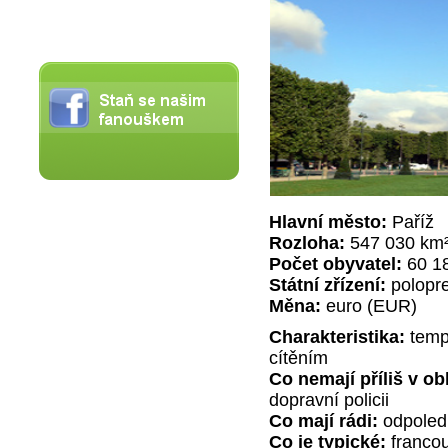
Hlavní město:
Paříž
Rozloha:
547 030 km
Počet obyvatel:
60 1
Státní zřízení:
polopr
Měna:
euro (EUR)
Charakteristika:
tempe
cítěním
Co nemají příliš v ob
dopravní policii
Co mají rádi:
odpoledn
Co je typické:
francou