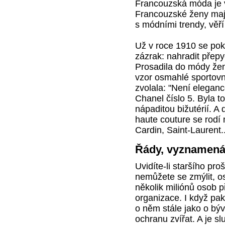
Francouzská móda je 
Francouzské ženy mají 
s módními trendy, věří 
Už v roce 1910 se po
zázrak: nahradit přep
Prosadila do módy žen 
vzor osmahlé sportovn
zvolala: "Není elegan
Chanel číslo 5. Byla t
nápaditou bižutérií. 
haute couture se rodí
Cardin, Saint-Laurent..
Řády, vyznamenán
Uvidíte-li staršího pr
nemůžete se zmýlit, osl
několik miliónů osob 
organizace. I když pa
o něm stále jako o bý
ochranu zvířat. A je sl