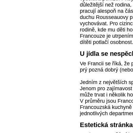
důležitější než rodina,
pracují alespoň na čá
duchu Rousseauovy při
vychovávat. Pro cizin
rodině, kde mu děti ho
Francouze je utrpením
dítěti potlačí osobnost
U jídla se nespěc
Ve Francii se říká, že 
prý pozná dobrý (nebo
Jedním z největších s
Jenom pro zajímavost
může trvat i několik hod
V průměru jsou Franco
Francouzská kuchyně pa
jednotlivých departme
Estetická stránka 