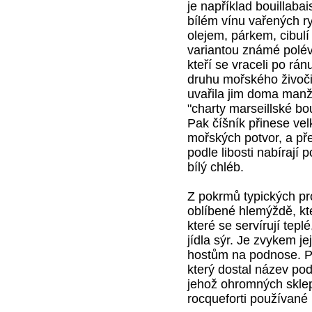
je například bouillabai
bílém vínu vařených r
olejem, párkem, cibul
variantou známé polévk
kteří se vraceli po rán
druhu mořského živočic
uvařila jim doma manž
"charty marseillské bo
Pak číšník přinese vel
mořských potvor, a pře
podle libosti nabírají 
bílý chléb.
Z pokrmů typických p
oblíbené hlemýždě, kte
které se servírují tep
jídla sýr. Je zvykem je
hostům na podnose. Pro
který dostal název pod
jehož ohromných sklepe
rocqueforti používané 