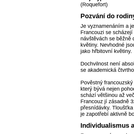
(Roquefort)
Pozvání do rodin
Je vyznamenáním a je t
Francouzi se scházejí 
návštěvách se běžně d
květiny. Nevhodné jso
jako hřbitovní květiny.
Dochvilnost není absol
se akademická čtvrtho
Pověstný francouzský v
který bývá nejen pohod
schází většinou až več
Francouz jí zásadně 3x
přesnídávky. Tloušťka
je zapotřebí aktivně bo
Individualismus a