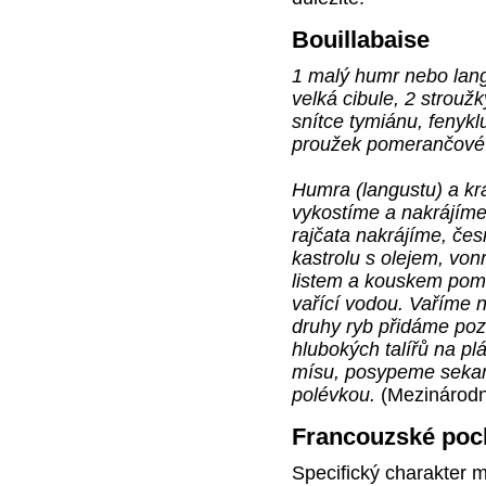
Bouillabaise
1 malý humr nebo langu
velká cibule, 2 strouž
snítce tymiánu, fenyklu
proužek pomerančové ků
Humra (langustu) a kr
vykostíme a nakrájíme
rajčata nakrájíme, č
kastrolu s olejem, vo
listem a kouskem pome
vařící vodou. Vaříme 
druhy ryb přidáme po
hlubokých talířů na p
mísu, posypeme seka
polévkou.
(Mezinárodn
Francouzské poc
Specifický charakter m