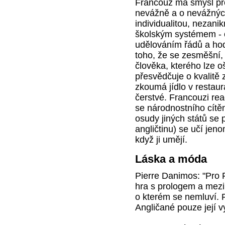
Francouz má smysl pr
nevážně a o nevážnýc
individualitou, nezani
školským systémem - o
udělováním řádů a hod
toho, že se zesměšní
člověka, kterého lze oš
přesvědčuje o kvalitě 
zkoumá jídlo v restaur
čerstvé. Francouzi reag
se národnostního cítěn
osudy jiných států se p
angličtinu) se učí jeno
když ji umějí.
Láska a móda
Pierre Danimos: "Pro 
hra s prologem a mezih
o kterém se nemluví. 
Angličané pouze její v