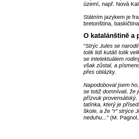
území, např. Nová Kal
Státním jazykem je fra
bretonština, baskičtina,
O katalánštině a 
"
Strýc Jules se narodil
tolik lidí kutálí tolik 
se intelektuálem rodi
však zůstal, a písmeno
přes oblázky.
Napodoboval jsem ho,
se totiž domnívali, že
přízvuk provensálský,
tatínka, který je pří
škole, a že "r" strýce
neduhu...
" (M. Pagnol