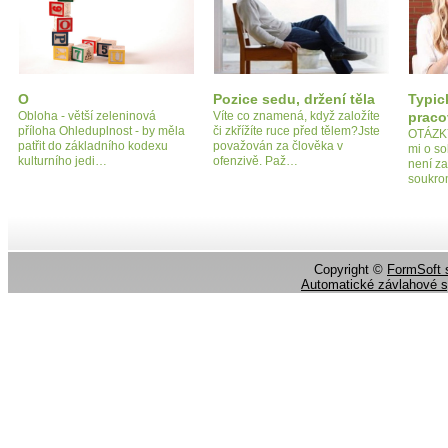
O
Pozice sedu, držení těla
Typic
Obloha - větší zeleninová
Víte co znamená, když založíte
praco
příloha Ohleduplnost - by měla
či zkřížíte ruce před tělem?Jste
OTÁZK
patřit do základního kodexu
považován za člověka v
mi o so
kulturního jedi…
ofenzivě. Paž…
není z
soukro
Copyright ©
FormSoft s
Automatické závlahové 