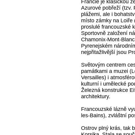
Francie je klasickou z
Azurové pobřeží (tzv.
plážemi, ale i bohats
místo zámky na Loiře 
proslulé francouzské k
Sportovně založení náv
Chamonix-Mont-Blanc. 
Pyrenejském národním 
nejpřitažlivější jsou 
Světovým centrem cest
památkami a muzei (L
Versailles) i atmosfér
kulturní i umělecké po
Železná konstrukce Ei
architektury.
Francouzské lázně využ
les-Bains), zvláštní p
Ostrov plný krás, tak 
Korsika. Stala se souč