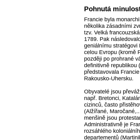
Pohnutá minulos
Francie byla monarch
několika zásadními zvr
tzv. Velká francouzská
1789. Pak následovalo
geniálnímu stratégovi
celou Evropu (kromě Po
později po prohrané v
definitivně republikou
představovala Francie
Rakousko-Uhersku.
Obyvatelé jsou převážn
např. Bretonci, Katalá
cizinců, často přistěh
(Alžířané, Maročané,...
menšině jsou protestan
Administrativně je Fra
rozsáhlého koloniální
departementů (Martini