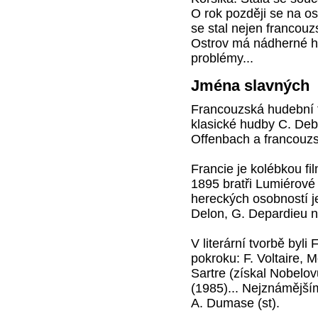
O rok později se na o
se stal nejen francou
Ostrov má nádherné hor
problémy...
Jména slavných
Francouzská hudební 
klasické hudby C. Deb
Offenbach a francouzs
Francie je kolébkou fi
1895 bratři Lumiérové
hereckých osobností je
Delon, G. Depardieu n
V literární tvorbě byl
pokroku: F. Voltaire, 
Sartre (získal Nobelo
(1985)... Nejznámějším
A. Dumase (st).