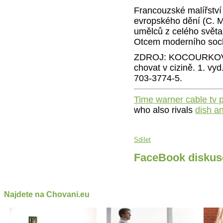
Francouzské malířství 
evropského dění (C. M
umělců z celého světa 
Otcem moderního socha
ZDROJ: KOCOURKOVÁ, J
chovat v cizině. 1. vy
703-3774-5.
Time warner cable tv
who also rivals
dish an
Sdílet
FaceBook diskus
Najdete na Chovani.eu