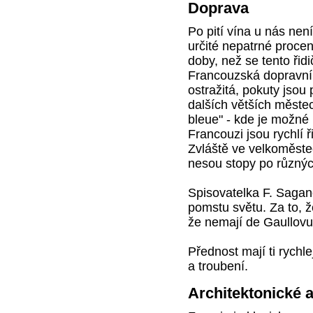
Doprava
Po pití vína u nás nen
určité nepatrné procen
doby, než se tento ři
Francouzská dopravní 
ostražitá, pokuty jsou
dalších větších měste
bleue" - kde je možné 
Francouzi jsou rychlí ři
Zvláště ve velkoměste
nesou stopy po různých
Spisovatelka F. Sagano
pomstu světu. Za to, 
že nemají de Gaullovu
Přednost mají ti rychl
a troubení.
Architektonické a