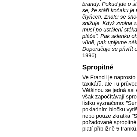
brandy. Pokud jde o stá
se, že stáří koňaku je
čtyřiceti. Znalci se sh
snižuje. Když zvolna
musí po ustálení sték
pláče". Pak sklenku o
vůně, pak upijeme něk
Doporučuje se přivřít o
1996)
Spropitné
Ve Francii je naprosto
taxikářů, ale i u prův
Většinou se jedná asi
však započítávají sprop
lístku vyznačeno: "Se
pokladním bločku vyti
nebo pouze zkratka "S
požadované spropitné d
platí přibližně 5 franků