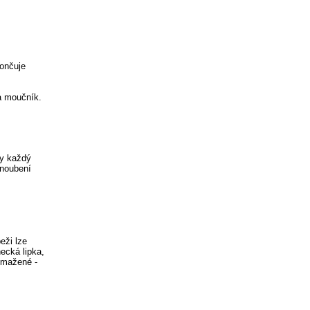
končuje
a moučník.
by každý
snoubení
eži lze
ecká lipka,
 smažené -