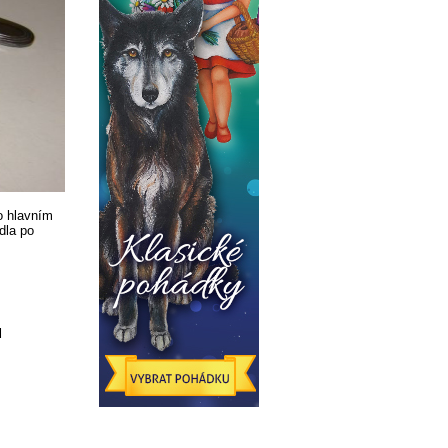
o hlavním
dla po
l