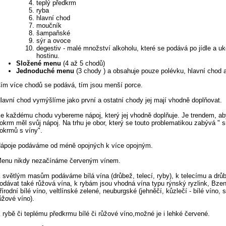
teplý předkrm
ryba
hlavní chod
moučník
šampaňské
sýr a ovoce
degestiv - malé množství alkoholu, které se podává po jídle a u
hostinu.
Složené menu
(4 až 5 chodů)
Jednoduché menu
(3 chody ) a obsahuje pouze polévku, hlavní chod 
ím více chodů se podává, tím jsou menší porce.
lavní chod vymýšlíme jako první a ostatní chody jej mají vhodně doplňovat.
e každému chodu vybereme nápoj, který jej vhodně doplňuje. Je trendem, a
okrm měl svůj nápoj. Na trhu je obor, který se touto problematikou zabývá " 
okrmů s víny".
ápoje podáváme od méně opojných k více opojným.
enu nikdy nezačínáme červeným vínem.
 světlým masům podáváme bílá vína (drůbež, telecí, ryby), k telecímu a drůb
odávat také růžová vína, k rybám jsou vhodná vína typu rýnský ryzlink, Bzen
řírodní bílé víno, veltlínské zelené, neuburgské (jehněčí, kůzlečí - bílé víno,
ůžové víno).
 rybě či teplému předkrmu bílé či růžové víno,možné je i lehké červené.