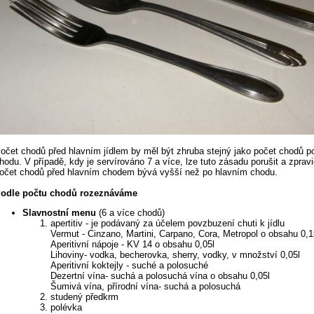
očet chodů před hlavním jídlem by měl být zhruba stejný jako počet chodů p
hodu. V případě, kdy je servírováno 7 a více, lze tuto zásadu porušit a zpravi
očet chodů před hlavním chodem bývá vyšší než po hlavním chodu.
odle počtu chodů rozeznáváme
Slavnostní menu
(6 a více chodů)
apertitiv - je podávaný za účelem povzbuzení chuti k jídlu
Vermut - Cinzano, Martini, Carpano, Cora, Metropol o obsahu 0,1
Aperitivní nápoje - KV 14 o obsahu 0,05l
Lihoviny- vodka, becherovka, sherry, vodky, v množství 0,05l
Aperitivní koktejly - suché a polosuché
Dezertní vína- suchá a polosuchá vína o obsahu 0,05l
Šumivá vína, přírodní vína- suchá a polosuchá
studený předkrm
polévka