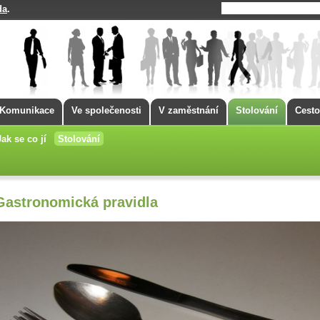
da
.
Komunikace
Ve společenosti
V zaměstnání
Stolování
Cesto
Jak se co jí
Stolování
Gastronomická pravidla