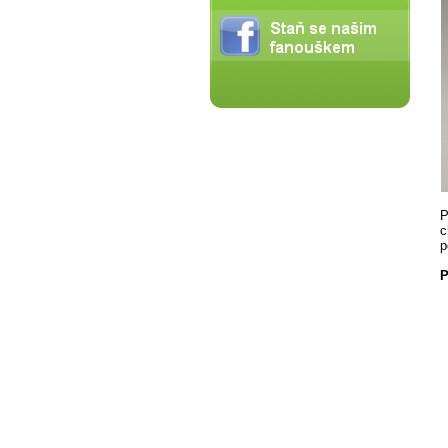
P
c
p
P