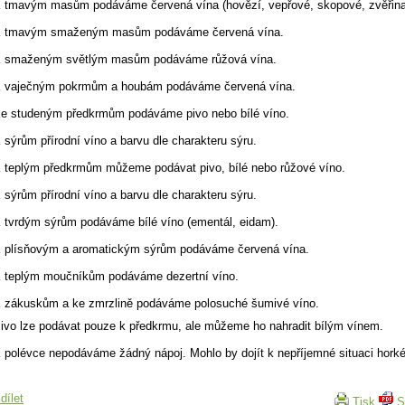
 tmavým masům podáváme červená vína (hovězí, vepřové, skopové, zvěřina
 tmavým smaženým masům podáváme červená vína.
 smaženým světlým masům podáváme růžová vína.
 vaječným pokrmům a houbám podáváme červená vína.
e studeným předkrmům podáváme pivo nebo bílé víno.
 sýrům přírodní víno a barvu dle charakteru sýru.
 teplým předkrmům můžeme podávat pivo, bílé nebo růžové víno.
 sýrům přírodní víno a barvu dle charakteru sýru.
 tvrdým sýrům podáváme bílé víno (ementál, eidam).
 plísňovým a aromatickým sýrům podáváme červená vína.
 teplým moučníkům podáváme dezertní víno.
 zákuskům a ke zmrzlině podáváme polosuché šumivé víno.
ivo lze podávat pouze k předkrmu, ale můžeme ho nahradit bílým vínem.
 polévce nepodáváme žádný nápoj. Mohlo by dojít k nepříjemné situaci horké
dílet
Tisk
S