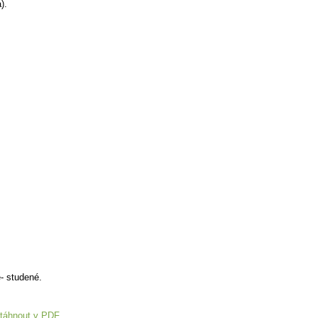
).
- studené.
táhnout v PDF