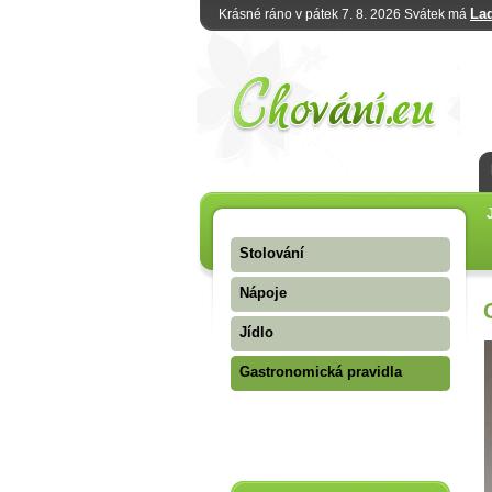
La
Krásné ráno v pátek 7. 8. 2026 Svátek má
Stolování
Nápoje
Jídlo
Gastronomická pravidla