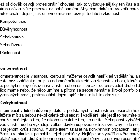
ež si člověk osvojí profesionální chování, tak to vyžaduje nějaký ten čas a
írnou dávku vůle pracovat na sobě samém. Abychom dokázali vytvořit opravd
rofesionální dojem, tak si prvně musíme osvojit těchto 5 vlastností:
Kompetentnost
Důvěryhodnost
Sebekontrola
Sebedůvěra
Důslednost
ompetentnost
ompetentnost je vlastnost, kterou si můžeme osvojit například vzděláním, ale
esta bez vzdělání a tou jsou odborné několikaleté zkušenosti v oboru, které s
ezpochybnitelný důkaz naší vlastní odbornosti. Snažit se přesvědčit druhé lid
ěco máme nebo, že něco umíme a přitom za sebou nemáme široké portfolio 
ykonaných prací, profesionální dojem spíše kazí a lidi to odrazuje.
ůvěryhodnost
mění budit v lidech důvěru je další z podstatných vlastností profesionálního 
ůžete mít za sebou několikaleté zkušenosti i vzdělání, ale jestli to neumíte p
ohužel počítejte s tím, že nikoho neoslníte tím, co umíte. Schopnost vytváře
vou vlastní osobu vyžaduje velkou dávku odpovědnosti za své činy. Lidé necht
istě jenom kvůli strachu. Musíte lidem ukázat na konkrétních případech, jak j
ěkomu v minulosti pomohli s jejich problémy. Nejlépe se vytváří důvěra opra
efalešnou chutí druhým lidem pomoci s jejich problémy. Je opravdu podstatné