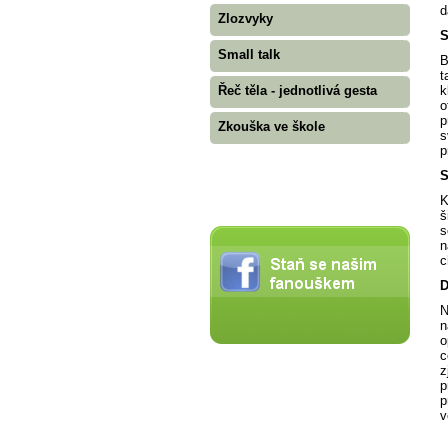
d
Zlozvyky
S
Small talk
B
t
k
Řeč těla - jednotlivá gesta
o
p
Zkouška ve škole
s
p
S
K
š
s
n
c
D
N
n
o
c
z
p
p
v