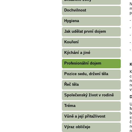
N
m
Dochvilnost
p
-
Hygiena
-
Jak udělat první dojem
-
Kouření
-
-
Kýchání a jiné
Profesionální dojem
K
K
Pozice sedu, držení těla
c
n
Řeč těla
n
v
Společenský život v rodině
D
U
Tréma
M
b
Vůně a její přitažlivost
s
č
n
Výraz obličeje
n