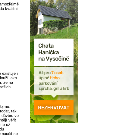
 samozřejmě
u kvalitní
 existuje i
louží jako
i, že na
našich
dojmu.
rodat, tak
t důvěru ve
ějí věřit
ste už
vdu
 naučit se