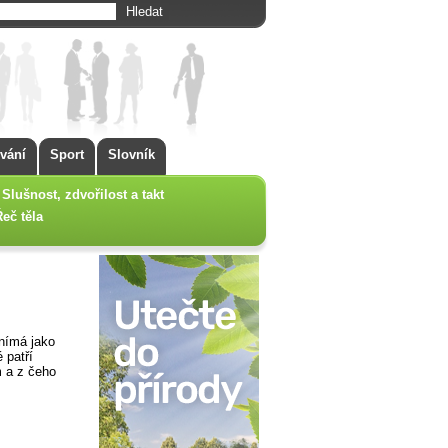
vání
Sport
Slovník
Slušnost, zdvořilost a takt
Řeč těla
vnímá jako
 patří
m a z čeho