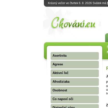
Krásný večer ve čtvrtek 6. 8. 2026 Svátek má
Asertivita
Agrese
Aktivní řeč
J
Afrodiziaka
P
o
u
Osobnost
s
Co napoví oči
Z
Distanční zóny