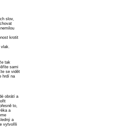
ch slov,
achovat
 nemilou
nost krotit
 vlak.
že tak
ěříte sami
čte se vidět
e hrdí na
dé obrátí a
řit
přesně to,
věka a
neme
sledný a
 vytvořili