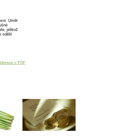
ovni. Umět
lušné
ře, jelikož
 sdělit
táhnout v PDF