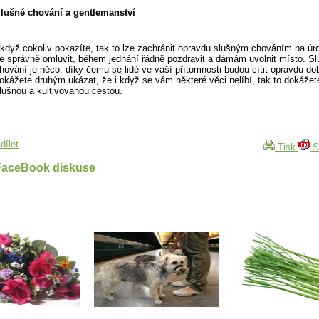
lušné chování a gentlemanství
 když cokoliv pokazíte, tak to lze zachránit opravdu slušným chováním na úr
e správně omluvit, během jednání řádně pozdravit a dámám uvolnit místo. S
hování je něco, díky čemu se lidé ve vaší přítomnosti budou cítit opravdu dob
okážete druhým ukázat, že i když se vám některé věci nelíbí, tak to dokážete
lušnou a kultivovanou cestou.
dílet
Tisk
S
FaceBook diskuse