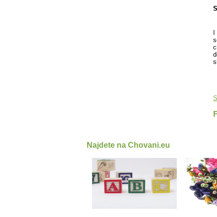
S
I
s
c
d
s
S
Najdete na Chovani.eu