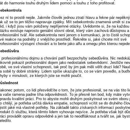
át do harmonie touhu druhým lidem pomoci a touhu z toho profitovat.
ebekontrola
ez ní to prostě nejde. Jakmile člověk jednou ztratí hlavu a řekne pár nepěkný
ak už se to jen těžko napravuje zpátky. Mít sebekontrolu znamená umět si z
lid, i když jsou vám položeny nepříjemné otázky. Uvědomte si, že na každou
tázku existuje naprosto geniální slovní obrat, který vám zachová důstojnou a
rofesionální tvář. Ale sebekontrola není jenom o komunikaci, je to čistě schop
vé reakce na podněty z vnějšího prostředí. Řekněte si, jaké chcete mít své
rofesionální výstupní chování a to berte jako alfu a omegu přes kterou nejede
ebedůvěra
 profesionálnímu dojmu a chování patří bezpochyby sebedůvěra. Nic nedoká
ikovně pokazit profesionální dojem jako nedostatek sebevědomí. Jestliže nev
obě, ve své vlastní schopnosti, tak proč by jim pak měli věřit druzí lidé? Nau
a sobě ty dobré stránky. Lidem spíše ukazujte to, co se vám povedlo, a buďt
hyby v minulosti, ze kterých jste se mohli poučit.
ůslednost
akonec potom, co lidi přesvědčíte o tom, že jste profesionál, se na vás tito li
a vaše ramena padne tíha odpovědnosti. To je přesně ten bod, kdy máte vytvo
pravdu kvalitní práci. Pro to abyste mohli druhým poskytnout ve svém oboru 
o chtějí, je potřeba určitá dávka empatie, schopnosti vcítit se do druhého člo
jistit jaké má vlastně potřeby. Na základě takto získaných informací poskyt
rodukt či službu, která těmto lidem vyhovuje nejvíce. Je potřeba však být dů
ráci provádět opravu odpovědně a jen tak to neodfláknout a tvářit se, jak byste
eledílo.