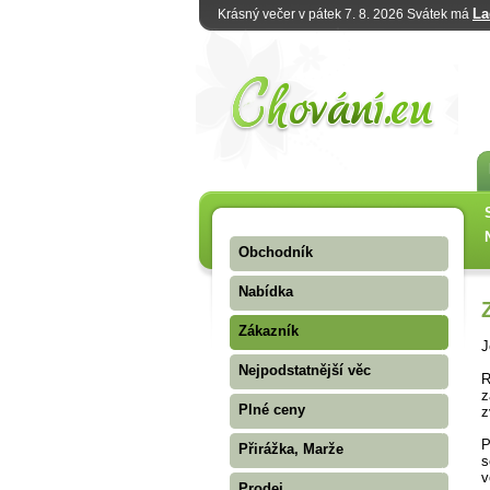
La
Krásný večer v pátek 7. 8. 2026 Svátek má
Obchodník
Nabídka
Zákazník
J
Nejpodstatnější věc
R
z
Plné ceny
z
P
Přirážka, Marže
s
v
Prodej