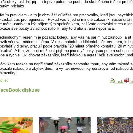
alší útoky, uklidnit jej... a teprve potom se pustit do skutečného řešení probl
terým přichází.
řetím pravidlem - a to je obzvlášť důležité pro pracovníky, kteří jsou psychicky
e získat čas pro regeneraci. Pokud vás v jedné minutě zákazník hlasitě uráží
e máte usmívat a být příjemným společníkem, zažíváte obrovský stres a je
okáže své pocity zvládnout natolik, aby to druhá strana nepoznala.
ednoduchým řešením je požádat kolegu, aby vás na pár minut zastoupil a jít 
hvíli věnovat něčemu jinému. V reklamačních odděleních některý firem, kde j
bzvlášť viditelný, pracují podle pravidla "20 minut přímého kontaktu, 20 minut
ákulisí". A tím, že mají možnost přijít na jiné myšlenky, jsou potom schopn
épe a rychleji uklidňovat zákazníky, kteří hádkou a agresí řeší své osobní pr
ácvikem reakce na nepříjemné zákazníky zabráníte tomu, aby vám takové s
okazilo náladu pro zbytek dne... a vy tak nevědomky odrazovali od nákupu da
ákazníky.
dílet
Tisk
S
FaceBook diskuse