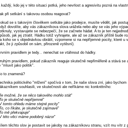
 každý, kdo jej v této situaci potká, jeho nevrlost a agresivitu pozná na vlastn
ak při setkání s takovou osobou reagovat?
okud se s takovým člověkem setkáte jako prodejce, musíte vědět, jak postu
dyž dovolíte, aby vás zákazníkova slova urážela nebo aby se vás jeho výpa
otknuly, vystavujete se nebezpečí, že se začnete hádat. A to je ten nejjedno
působ, jak jej ztratit. Hádku totiž vyhrajete, ale až se zákazník příště bude r
a koho se s objednávkou obrátit, vzpomene si na nepříjemné pocity, které u v
akt, že ji způsobil on sám, přirozeně vytěsní).
rvním pravidlem je tedy... nenechat se vtáhnout do hádky.
ruhým pravidlem, pokud zákazník reaguje skutečně nepřiměřeně a stává se 
e "mluvit jako politik".
o to znamená?
echnika politického "mlžení" spočívá v tom, že naše slova zní, jako bychom
ákazníkem souhlasili, ve skutečnosti ale neříkáme nic konkrétního:
Je možné, že se něco takového mohlo stát
"
To je skutečně nepříjemné
"
V tomto ohledu máme stejné pocity
"
To, co říkáte, je skutečně zajímavé
"
To mě překvapuje
"
V této věci máme podobný názor
"
ílem těchto slov je postavit se jakoby na zákazníkovu stranu, vzít mu vítr z 