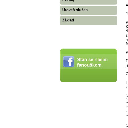
A
Úroveň služeb
J
Základ
P
K
d
z
n
f
P
D
j
C
T
z
"
"
"
"
"
"
C