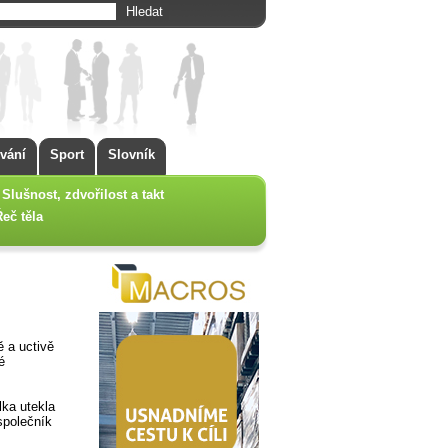
vání
Sport
Slovník
Slušnost, zdvořilost a takt
Řeč těla
 a uctivě
é
lka utekla
společník