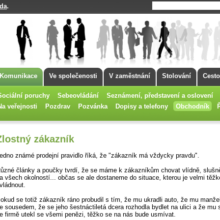
da
.
Komunikace
Ve společenosti
V zaměstnání
Stolování
Cesto
Sociální poruchy
Sebeovládání
Seznámení, představení a oslovení
Na veřejnosti
Pozdrav
Pozvánka
Dopisy a telefony
Obchodník
Zlostný zákazník
edno známé prodejní pravidlo říká, že "zákazník má vždycky pravdu".
ůzné články a poučky tvrdí, že se máme k zákazníkům chovat vlídně, slušně
a všech okolností... občas se ale dostaneme do situace, kterou je velmi těžk
vládnout.
okud se totiž zákazník ráno probudil s tím, že mu ukradli auto, že mu manže
e sousedem, že se jeho šestnáctiletá dcera rozhodla bydlet na ulici a že mu 
e firmě utekl se všemi penězi, těžko se na nás bude usmívat.