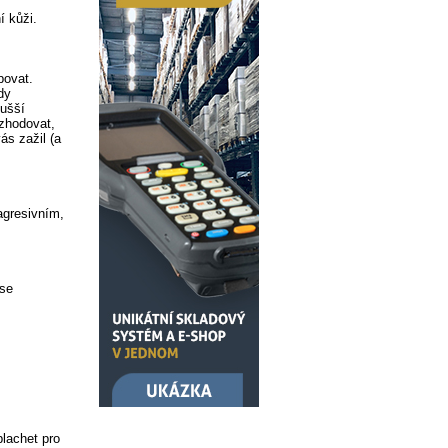
í kůži.
povat.
dy
dušší
ozhodovat,
ás zažil (a
agresivním,
 se
plachet pro