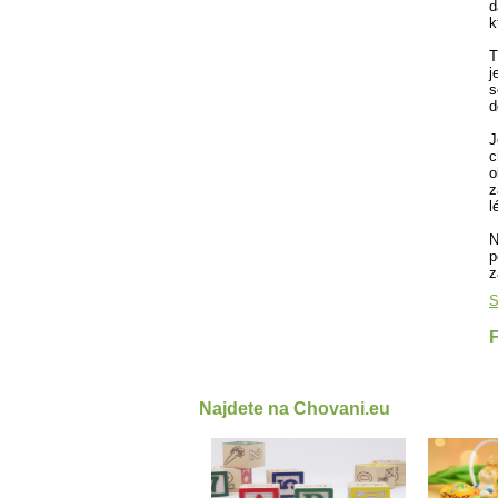
d
k
T
j
s
d
J
c
o
z
l
N
p
z
S
Najdete na Chovani.eu