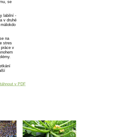
ému, se
 labilní -
 a v druhé
n málokdo
se na
e stres
 práce v
i mnohem
oblémy.
etkání
lší
táhnout v PDF