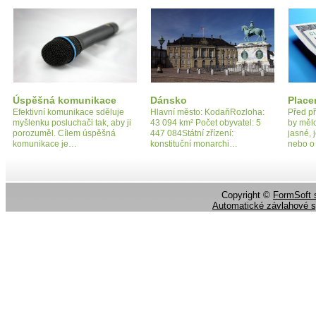
Úspěšná komunikace
Dánsko
Place
Efektivní komunikace sděluje
Hlavní město: KodaňRozloha:
Před p
myšlenku posluchači tak, aby ji
43 094 km² Počet obyvatel: 5
by měl
porozuměl. Cílem úspěšná
447 084Státní zřízení:
jasné, 
komunikace je…
konstituční monarchi…
nebo o
Copyright ©
FormSoft s
Automatické závlahové 