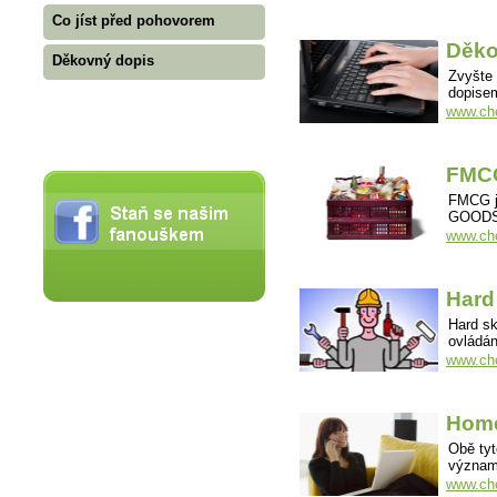
Co jíst před pohovorem
Děko
Děkovný dopis
Zvyšte
dopise
www.cho
FMCG
FMCG j
GOODS,
www.cho
Hard 
Hard sk
ovládán
www.chov
Home
Obě tyt
významy
www.cho