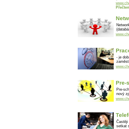
www.cho
Přečten
Netw
Network
(databá
www.cho
Prac
- je do
zaměstn
www.cho
Pre-
Pre-sch
nový z
www.cho
Tele
Častěji
setkat 