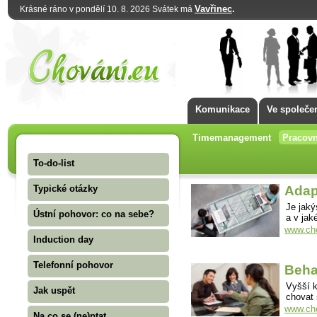
Vavřinec
.
Krásné ráno v pondělí 10. 8. 2026 Svátek má
Komunikace
Ve společe
Timemanagement
Pracovn
To-do-list
Typické otázky
Adap
Je jak
Ústní pohovor: co na sebe?
a v jak
www.cho
Induction day
Telefonní pohovor
Beha
Vyšší k
Jak uspět
chovat 
www.cho
Na co se (ne)ptat