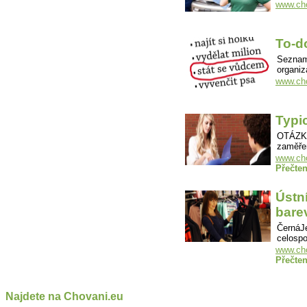
www.cho
To-do
Seznam 
organi
www.cho
Typi
OTÁZKY
zaměře
www.cho
Přečten
Ústn
bare
ČernáJe
celospo
www.cho
Přečten
Najdete na Chovani.eu