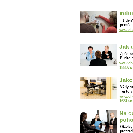
Indu
=1.den/
pomůce
www.cho
Jak 
Způsob 
Buďte 
www.cho
18807x
Jako
Vždy se
Tento v
www.cho
16614x
Na c
poho
Otázky
prozrad