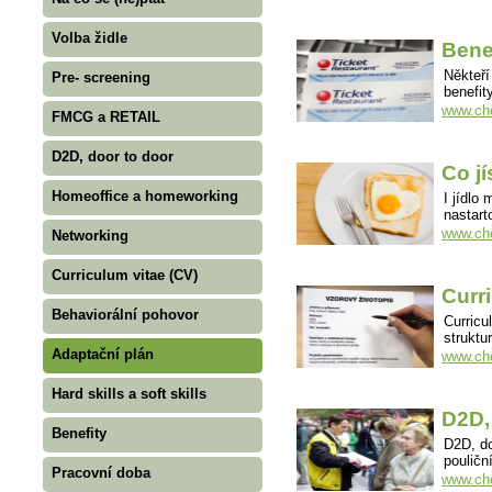
Volba židle
Bene
Někteří
Pre- screening
benefi
www.cho
FMCG a RETAIL
D2D, door to door
Co j
Homeoffice a homeworking
I jídlo
nastart
www.cho
Networking
Curriculum vitae (CV)
Curr
Behaviorální pohovor
Curricu
struktu
Adaptační plán
www.cho
Hard skills a soft skills
D2D,
Benefity
D2D, do
poulič
Pracovní doba
www.cho