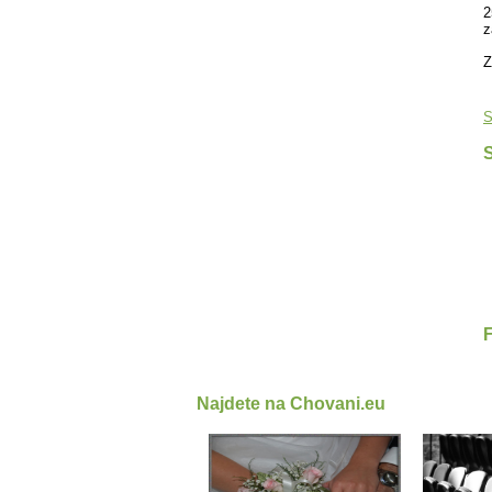
2
z
Z
S
S
Najdete na Chovani.eu