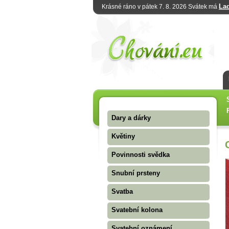
La
Krásné ráno v pátek 7. 8. 2026 Svátek má
Dary a dárky
Květiny
Povinnosti svědka
Snubní prsteny
Svatba
Svatební kolona
Svatební oznámení