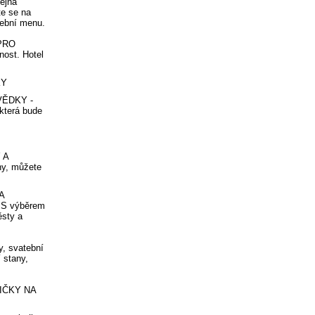
ejná
te se na
tební menu.
PRO
nost. Hotel
KY
VĚDKY -
 která bude
 A
ny, můžete
A
 S výběrem
ěsty a
, svatební
í stany,
IČKY NA