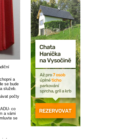
diční
chopni a
kde se bude
a služeb.
vat počty
ADU- co
um a vámi
omluvte se