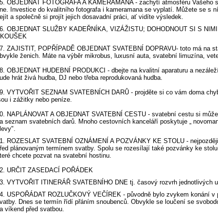
5. OBJEDNAT FOTOGRAFA A KAMERAMANA - zachytí atmosféru Vašeho s
ne. Investice do kvalitního fotografa i kameramana se vyplatí. Můžete se s 
ejít a společně si projít jejich dosavadní práci, ať vidíte výsledek.
6. OBJEDNAT SLUŽBY KADEŘNÍKA, VIZÁŽISTU; DOHODNOUT SI S NIM
ZKOUŠEK
7. ZAJISTIT, POPŘÍPADĚ OBJEDNAT SVATEBNÍ DOPRAVU- toto má na sta
bvykle ženich. Máte na výběr mikrobus, luxusní auta, svatební limuzína, vete
8. OBJEDNAT HUDEBNÍ PRODUKCI - dbejte na kvalitní aparaturu a nezálež
ude hrát živá hudba, DJ nebo třeba reprodukovaná hudba.
9. VYTVOŘIT SEZNAM SVATEBNÍCH DARŮ - projděte si co vám doma chyb
sou i zážitky nebo peníze.
0. NAPLÁNOVAT A OBJEDNAT SVATEBNÍ CESTU - svatební cestu si můžete
a seznam svatebních darů. Mnoho cestovních kanceláří poskytuje „ novoma
levy".
1. ROZESLAT SVATEBNÍ OZNÁMENÍ A POZVÁNKY KE STOLU - nejpozději
řed plánovaným termínem svatby. Spolu se rozesílají také pozvánky ke stolu-
teré chcete pozvat na svatební hostinu.
2. URČIT ZASEDACÍ POŘÁDEK
3. VYTVOŘIT ITINERÁŘ SVATEBNÍHO DNE tj. časový rozvrh jednotlivých ud
4. USPOŘÁDAT ROZLUČKOVÝ VEČÍREK - původně bylo zvykem konání v p
vatby. Dnes se termín řídí přáním snoubenců. Obvykle se loučení se svobod
a víkend před svatbou.