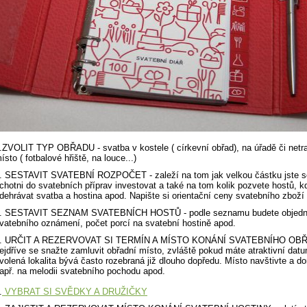
.ZVOLIT TYP OBŘADU - svatba v kostele ( církevní obřad), na úřadě či netra
ísto ( fotbalové hřiště, na louce...)
. SESTAVIT SVATEBNÍ ROZPOČET - zaleží na tom jak velkou částku jste s
chotni do svatebních příprav investovat a také na tom kolik pozvete hostů, 
dehrávat svatba a hostina apod. Napište si orientační ceny svatebního zboží 
. SESTAVIT SEZNAM SVATEBNÍCH HOSTŮ - podle seznamu budete objedná
vatebního oznámení, počet porcí na svatební hostině apod.
. URČIT A REZERVOVAT SI TERMÍN A MÍSTO KONÁNÍ SVATEBNÍHO OBŘ
ejdříve se snažte zamluvit obřadní místo, zvláště pokud máte atraktivní dat
volená lokalita bývá často rozebraná již dlouho dopředu. Místo navštivte a d
apř. na melodii svatebního pochodu apod.
.
VYBRAT SI SVĚDKY A DRUŽIČKY