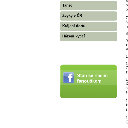
6
p
Tanec
p
Zvyky v ČR
7
N
Krájení dortu
n
8
Házení kyticí
9
z
V
1
1
O
z
1
D
s
s
1
ž
s
1
C