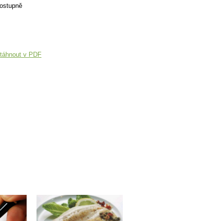
stupně
táhnout v PDF