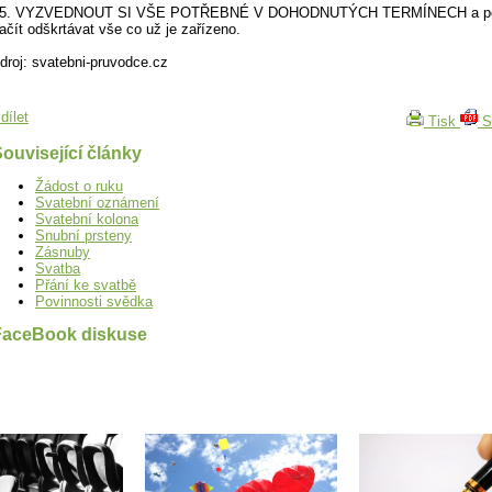
5. VYZVEDNOUT SI VŠE POTŘEBNÉ V DOHODNUTÝCH TERMÍNECH a po
ačít odškrtávat vše co už je zařízeno.
droj: svatebni-pruvodce.cz
dílet
Tisk
S
ouvisející články
Žádost o ruku
Svatební oznámení
Svatební kolona
Snubní prsteny
Zásnuby
Svatba
Přání ke svatbě
Povinnosti svědka
FaceBook diskuse