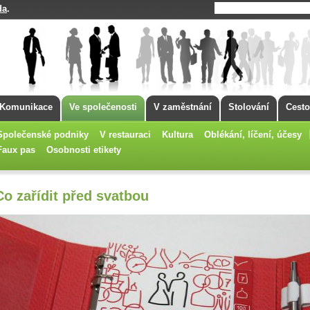
da
.
Komunikace
Ve společenosti
V zaměstnání
Stolování
Cesto
Společenské podniky
V restauraci
Kultura
Oblékání, líčení, účesy
Faux pas
Osobnosti etikety
Co zařídit před svatbou