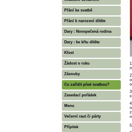
Přání ke svatbě
Přání k narození dítěte
Dary : Novopečená rodina
Dary : ke křtu dítěte
Křest
Žádost o ruku
1
m
Zásnuby
2
o
o
Co zařídit před svatbou?
3
Zasedací pořádek
s
4
Menu
n
z
Večerní raut či párty
n
5
Přípitek