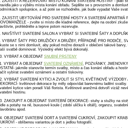
. ZAJISTIT A REZERVOVAT MÍSTO KONÁNÍ SVATEBNÍ HOSTINY - platí st
ravidla jako u výběru místa konání obřadu. Sejděte se s provozním a domluv
odmínkách spolupráce, a až poté se rozhodněte, jak bude vypadat Vaše sva
. ZAJISTIT UBYTOVÁNÍ PRO SVATEBNÍ HOSTY A SVATEBNÍ APARTMÁ 
OVOMANŽELE - zvolte si místo dle kladné reference, dejte na osobní zkuše
avštivte, prohlédněte a teprve potom rezervujte.
. NAVŠTÍVIT SVATEBNÍ SALON A VYBRAT SI SVATEBNÍ ŠATY A DOPLŇ
. VYBRAT ŠATY PRO DRUŽIČKY A DRUŽBY, PŘÍPADNĚ PRO RODIČE, S
kuste se s nimi domluvit, aby pokud možno dorazili v oblečení takové barvy,
aší svatbě dominovat. Výsledný efekt bývá dokonalý.
0. VYBRAT A OBJEDNAT
SNUBNÍ PRSTENY
1. VYBRAT A OBJEDNAT
SVATEBNÍ OZNÁMENÍ
, POZVÁNKY, JMENOVKY
STATNÍ- jakmile stanovíte termín svatby, místo a čas konání obřadu a hosti
ačít vybírat svatební oznámení a ostatní tiskoviny.
2. VYBRAT SVATEBNÍ KYTICI A ZVOLIT SI STYL KVĚTINOVÉ VÝZDOBY 
EKORACÍ- květinové dekorace by měly odpovídat barevnému ladění svatby.
vatební kytice vám poradí Váš florista. Květinové aranžmá dotvoří vizáž nev
vatební hostinu.
3. ZAKOUPIT A OBJEDNAT SVATEBNÍ DEKORACE- stuhy a stužky na stoly
idle a potahy na ně, buxusové koule ( zdobí uličku k oltáři), organzu, svatebn
lavobránu apod.
4. OBJEDNAT SVATEBNÍ DORT A SVATEBNÍ CUKROVÍ, ZAKOUPIT KRAB
UKROVÍ - oblíbenou variantou je dort s jedlou fotografií.