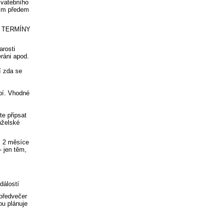
vatebního
ním předem
I TERMÍNY
rosti
ráni apod.
í zda se
í. Vhodné
 připsat
nželské
 2 měsíce
 jen těm,
álostí
ředvečer
ou plánuje