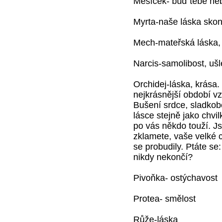
Měsíček- buď tebe ne
Myrta-naše láska sko
Mech-mateřská láska, 
Narcis-samolibost, ušle
Orchidej-láska, krása
nejkrásnější období vz
Bušení srdce, sladkobo
lásce stejně jako chvil
po vás někdo touží. Js
zklamete, vaše velké c
se probudily. Ptáte se
nikdy nekončí?
Pivoňka- ostýchavost
Protea- smělost
Růže-láska