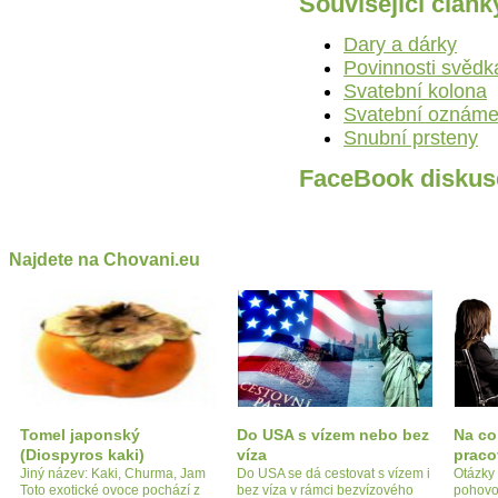
Související článk
Dary a dárky
Povinnosti svědk
Svatební kolona
Svatební oznáme
Snubní prsteny
FaceBook diskus
Najdete na Chovani.eu
Tomel japonský
Do USA s vízem nebo bez
Na co 
(Diospyros kaki)
víza
praco
Jiný název: Kaki, Churma, Jam
Do USA se dá cestovat s vízem i
Otázky
Toto exotické ovoce pochází z
bez víza v rámci bezvízového
pohovo