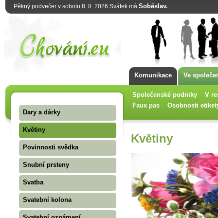
Soběslav
.
Pěkný podvečer v sobotu 8. 8. 2026 Svátek má
Komunikace
Ve společe
Společenské podniky
V re
Faux pas
Osobnosti etiket
Dary a dárky
Květiny
Květiny
Povinnosti svědka
Snubní prsteny
Svatba
Svatební kolona
Svatební oznámení