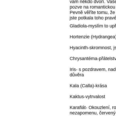
vám někdo dvoří. Vaše
pozve na romantickou
Pevně věříte tomu, že
jste potkala toho prav
Gladiola-myslím to upř
Hortenzie (Hydrangea)
Hyacinth-skromnost, js
Chrysantéma-přátelstv
Iris- s pozdravem, nadě
důvěra
Kala (Calla)-krása
Kaktus-vytrvalost
Karafiát- Okouzlení, 
nezapomenu, červený- 