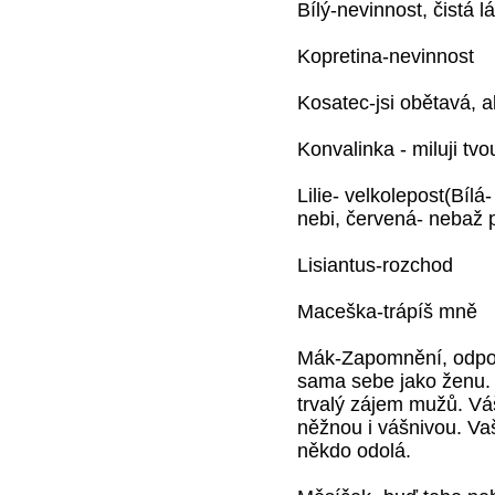
Bílý-nevinnost, čistá l
Kopretina-nevinnost
Kosatec-jsi obětavá, al
Konvalinka - miluji tvo
Lilie- velkolepost(Bíl
nebi, červená- nebaž 
Lisiantus-rozchod
Maceška-trápíš mně
Mák-Zapomnění, odpoč
sama sebe jako ženu.
trvalý zájem mužů. Váš
něžnou i vášnivou. Va
někdo odolá.