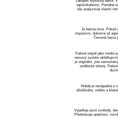
Základní mystická barva. Vy
tajnůstkařením. Pomáhá ná
nás analyzovat vlastní nit
Je barvou krve. Pokud d
impulzivní, dokonce až agre
Červená barva je
Fialová stejně jako modrá p
nervový systém uklidňující
je originální, jste samostat
umělecké sklony. Fialová
ducho
Hnědá je nenápadná a nu
důvěřivého, milého a klid
Vyjadřuje pocit svobody, dar
Představuje opatrnost, rozvá