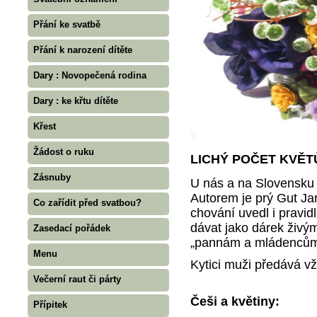
Přání ke svatbě
Přání k narození dítěte
Dary : Novopečená rodina
Dary : ke křtu dítěte
Křest
Žádost o ruku
LICHÝ POČET KVĚT
Zásnuby
U nás a na Slovensku s
Autorem je prý Gut Jar
Co zařídit před svatbou?
chování uvedl i pravid
dávat jako dárek živým
Zasedací pořádek
„pannám a mládencům"
Menu
Kytici muži předává v
Večerní raut či párty
Češi a květiny:
Přípitek