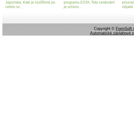
Japonska. Kaki je rozšířené po
programu ESTA. Toto cestování
prozrad
celém sv…
je určeno…
nějaké
Copyright ©
FormSoft s
Automatické závlahové 