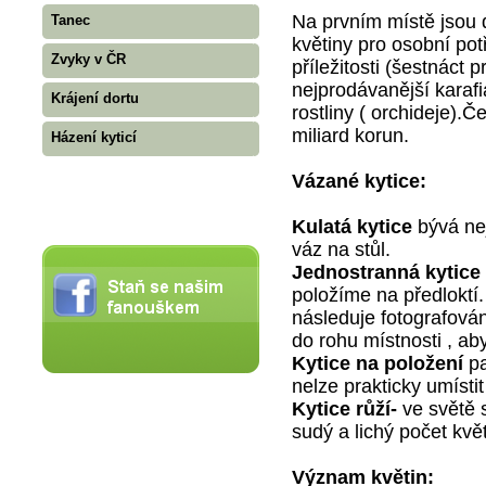
Na prvním místě jsou 
Tanec
květiny pro osobní pot
Zvyky v ČR
příležitosti (šestnáct 
nejprodávanější karafi
Krájení dortu
rostliny ( orchideje).Č
miliard korun.
Házení kyticí
Vázané kytice:
Kulatá kytice
bývá nej
váz na stůl.
Jednostranná kytice
položíme na předloktí.
následuje fotografová
do rohu místnosti , ab
Kytice na položení
pa
nelze prakticky umísti
Kytice růží-
ve světě s
sudý a lichý počet kvě
Význam květin: