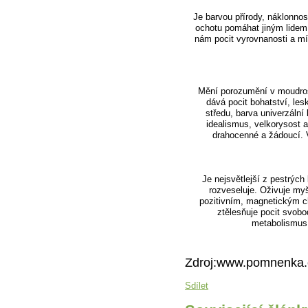
Je barvou přírody, náklonnosti
ochotu pomáhat jiným lidem
nám pocit vyrovnanosti a mí
Mění porozumění v moudros
dává pocit bohatství, les
středu, barva univerzální
idealismus, velkorysost a
drahocenné a žádoucí. V
Je nejsvětlejší z pestrých
rozveseluje. Oživuje my
pozitivním, magnetickým c
ztělesňuje pocit svob
metabolismus
Zdroj:www.pomnenka.
Sdílet