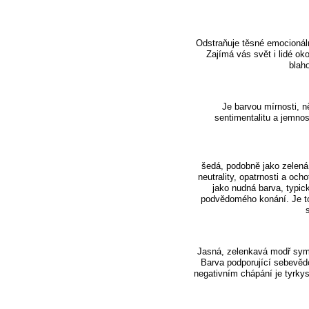
Odstraňuje těsné emocionální
Zajímá vás svět i lidé oko
blaho
Je barvou mírnosti, n
sentimentalitu a jemnos
šedá, podobně jako zelená,
neutrality, opatrnosti a o
jako nudná barva, typic
podvědomého konání. Je to
Jasná, zelenkavá modř sym
Barva podporující sebevědo
negativním chápání je tyrk