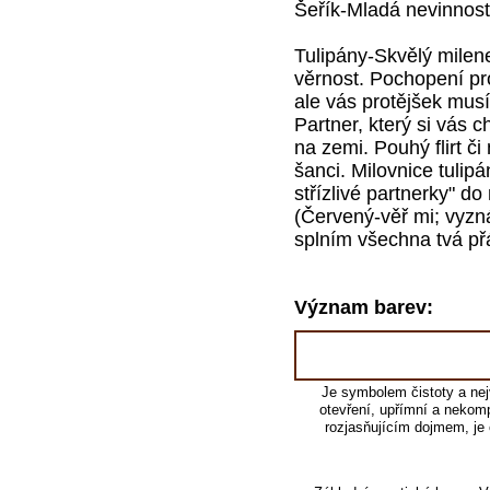
Šeřík-Mladá nevinnos
Tulipány-Skvělý milen
věrnost. Pochopení pr
ale vás protějšek musí
Partner, který si vás
na zemi. Pouhý flirt č
šanci. Milovnice tulip
střízlivé partnerky" d
(Červený-věř mi; vyzná
splním všechna tvá př
Význam barev:
Je symbolem čistoty a nejv
otevření, upřímní a nekomp
rozjasňujícím dojmem, je 