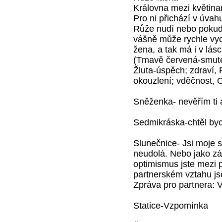
Královna mezi květina
Pro ni přichází v úva
Růže nudí nebo pokud s
vášně může rychle vyc
žena, a tak má i v lás
(Tmavě červená-smutek,
Žluta-úspěch; zdraví, 
okouzlení; vděčnost, 
Sněženka- nevěřím ti 
Sedmikráska-chtěl byc
Slunečnice- Jsi moje sl
neudolá. Nebo jako zá
optimismus jste mezi p
partnerském vztahu js
Zpráva pro partnera: V
Statice-Vzpomínka