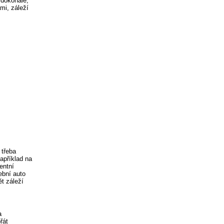
 dokonalé,
mi, záleží
 třeba
apříklad na
entní
ební auto
ět záleží
a
řát