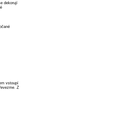
e dekorují
ké
ebčané
cem vstoupí
převezme. Z