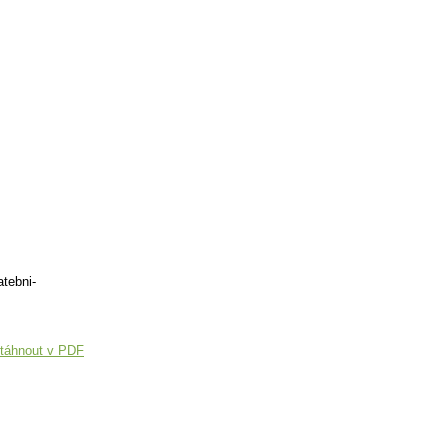
tebni-
táhnout v PDF