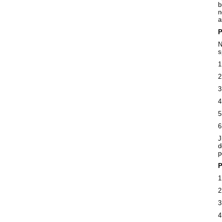
b
n
a
P
N
s
1
2
3
4
5
6
J
d
p
P
1
2
3
4