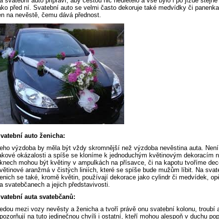
a svatební auto připraví, aby cestou nic neuletělo a vše bylo i po jízdě stejně
ako před ní. Svatební auto se velmi často dekoruje také medvídky či panenka
en na nevěstě, čemu dává přednost.
vatební auto ženicha:
eho výzdoba by měla být vždy skromnější než výzdoba nevěstina auta. Není
akové okázalosti a spíše se kloníme k jednoduchým květinovým dekoracím n
knech mohou být květiny v ampulkách na přísavce, či na kapotu tvoříme dec
větinové aranžmá v čistých liniích, které se spíše bude mužům líbit. Na svat
enich se také, kromě květin, používají dekorace jako cylindr či medvídek, op
a svatebčanech a jejich představivosti.
vatební auta svatebčanů:
edou mezi vozy nevěsty a ženicha a tvoří právě onu svatební kolonu, troubí 
pozorňují na tuto jedinečnou chvíli i ostatní, kteří mohou alespoň v duchu pop