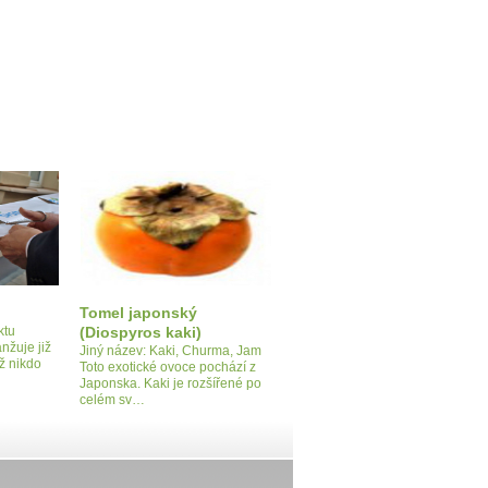
Tomel japonský
ktu
(Diospyros kaki)
nžuje již
Jiný název: Kaki, Churma, Jam
ž nikdo
Toto exotické ovoce pochází z
Japonska. Kaki je rozšířené po
celém sv…