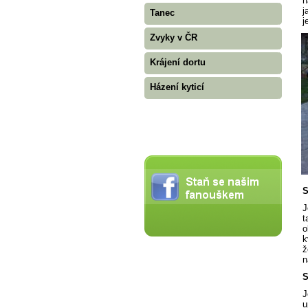
n
j
Tanec
j
Zvyky v ČR
Krájení dortu
Házení kyticí
S
J
t
o
k
ž
n
S
J
u