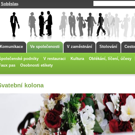
Soběslav
.
á
Komunikace
Ve společenosti
V zaměstnání
Stolování
Cesto
Společenské podniky
V restauraci
Kultura
Oblékání, líčení, účesy
Faux pas
Osobnosti etikety
Svatební kolona