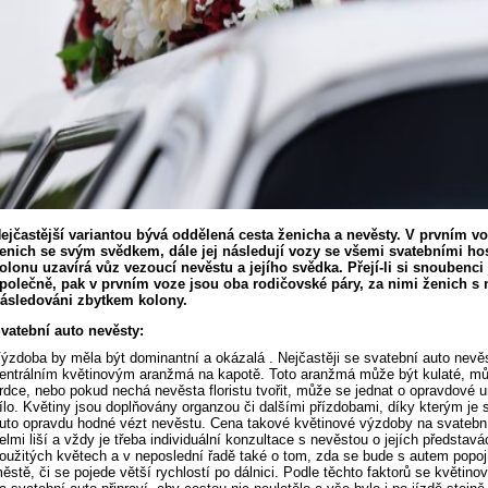
ejčastější variantou bývá oddělená cesta ženicha a nevěsty. V prvním vo
enich se svým svědkem, dále jej následují vozy se všemi svatebními ho
olonu uzavírá vůz vezoucí nevěstu a jejího svědka. Přejí-li si snoubenci 
polečně, pak v prvním voze jsou oba rodičovské páry, za nimi ženich s
ásledováni zbytkem kolony.
vatební auto nevěsty:
ýzdoba by měla být dominantní a okázalá . Nejčastěji se svatební auto nevě
entrálním květinovým aranžmá na kapotě. Toto aranžmá může být kulaté, mů
rdce, nebo pokud nechá nevěsta floristu tvořit, může se jednat o opravdové 
ílo. Květiny jsou doplňovány organzou či dalšími přízdobami, díky kterým je 
uto opravdu hodné vézt nevěstu. Cena takové květinové výzdoby na svatebn
elmi liší a vždy je třeba individuální konzultace s nevěstou o jejích představá
oužitých květech a v neposlední řadě také o tom, zda se bude s autem popoj
ěstě, či se pojede větší rychlostí po dálnici. Podle těchto faktorů se květin