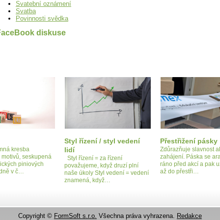
Svatební oznámení
Svatba
Povinnosti svědka
FaceBook diskuse
Styl řízení / styl vedení
Přestřižení pásky
emná kresba
lidí
Zdůrazňuje slavnost a
h motivů, seskupená
zahájení. Páska se ara
Styl řízení = za řízení
dických piniových
ráno před akcí a pak u
považujeme, když druzí plní
odně v č…
až do přestři…
naše úkoly Styl vedení = vedení
znamená, když…
Copyright ©
FormSoft s.r.o.
Všechna práva vyhrazena.
Redakce