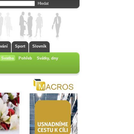
vání
Sport
Slovník
Svatba
Pohřeb
Svátky, dny