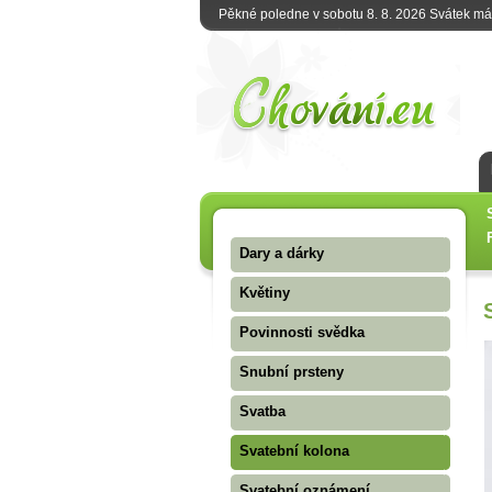
Pěkné poledne v sobotu 8. 8. 2026 Svátek m
Dary a dárky
Květiny
Povinnosti svědka
Snubní prsteny
Svatba
Svatební kolona
Svatební oznámení