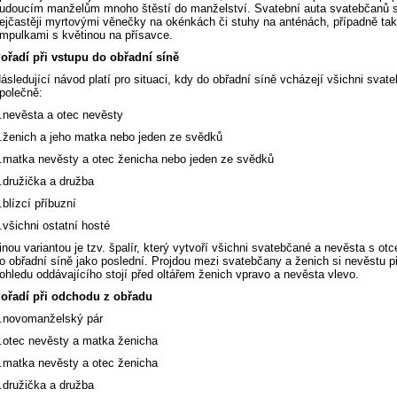
udoucím manželům mnoho štěstí do manželství. Svatební auta svatebčanů s
ejčastěji myrtovými věnečky na okénkách či stuhy na anténách, případně ta
mpulkami s květinou na přísavce.
ořadí při vstupu do obřadní síně
ásledující návod platí pro situaci, kdy do obřadní síně vcházejí všichni svat
polečně:
.nevěsta a otec nevěsty
.ženich a jeho matka nebo jeden ze svědků
.matka nevěsty a otec ženicha nebo jeden ze svědků
.družička a družba
.blízcí příbuzní
.všichni ostatní hosté
inou variantou je tzv. špalír, který vytvoří všichni svatebčané a nevěsta s ot
o obřadní síně jako poslední. Projdou mezi svatebčany a ženich si nevěstu 
ohledu oddávajícího stojí před oltářem ženich vpravo a nevěsta vlevo.
ořadí při odchodu z obřadu
.novomanželský pár
.otec nevěsty a matka ženicha
.matka nevěsty a otec ženicha
.družička a družba