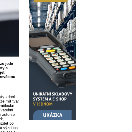
ze jede
sty a
jet
 nevěstou
sty zdobí
že mít tvar
umělecké
svatební
í auto se
ch,
íždět po
ová výzdoba