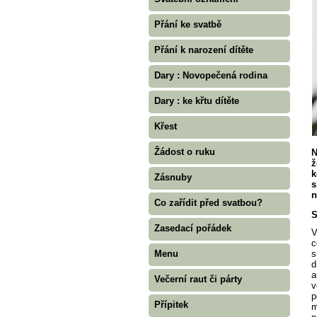
Přání ke svatbě
Přání k narození dítěte
Dary : Novopečená rodina
Dary : ke křtu dítěte
Křest
Žádost o ruku
N
ž
k
Zásnuby
s
n
Co zařídit před svatbou?
S
Zasedací pořádek
V
c
Menu
s
d
a
Večerní raut či párty
v
p
Přípitek
m