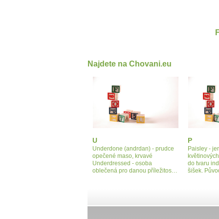
Najdete na Chovani.eu
U
P
Underdone (andrdan) - prudce
Paisley - j
opečené maso, krvavé
květinovýc
Underdressed - osoba
do tvaru in
oblečená pro danou příležitos…
šišek. Pův