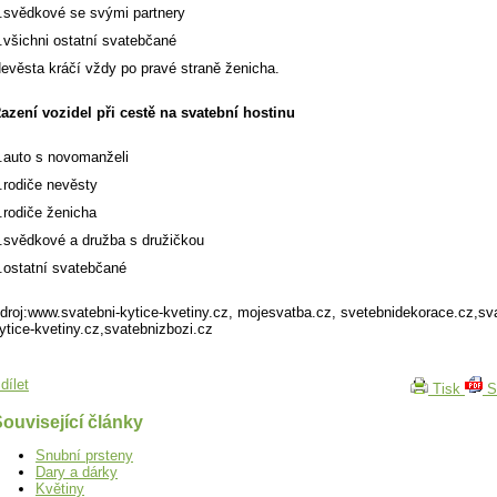
.svědkové se svými partnery
.všichni ostatní svatebčané
evěsta kráčí vždy po pravé straně ženicha.
azení vozidel při cestě na svatební hostinu
.auto s novomanželi
.rodiče nevěsty
.rodiče ženicha
.svědkové a družba s družičkou
.ostatní svatebčané
droj:www.svatebni-kytice-kvetiny.cz, mojesvatba.cz, svetebnidekorace.cz,sva
ytice-kvetiny.cz,svatebnizbozi.cz
dílet
Tisk
S
ouvisející články
Snubní prsteny
Dary a dárky
Květiny